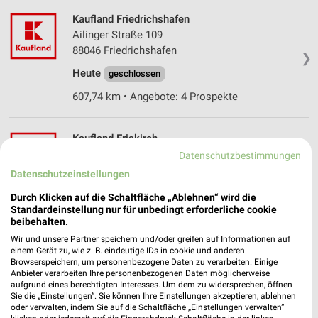
Kaufland Friedrichshafen
Ailinger Straße 109
88046 Friedrichshafen
❯
Heute
geschlossen
607,74 km • Angebote: 4 Prospekte
Kaufland Eriskirch
Friedrichshafener Straße 39
Datenschutzbestimmungen
88097 Eriskirch
Datenschutzeinstellungen
❯
Heute
geschlossen
Durch Klicken auf die Schaltfläche „Ablehnen“ wird die
Standardeinstellung nur für unbedingt erforderliche cookie
609,73 km • Angebote: 4 Prospekte
beibehalten.
Wir und unsere Partner speichern und/oder greifen auf Informationen auf
einem Gerät zu, wie z. B. eindeutige IDs in cookie und anderen
Kaufland Friedrichshafen
Browserspeichern, um personenbezogene Daten zu verarbeiten. Einige
Stockerholzstraße 12
Anbieter verarbeiten Ihre personenbezogenen Daten möglicherweise
aufgrund eines berechtigten Interesses. Um dem zu widersprechen, öffnen
88048 Friedrichshafen
❯
Sie die „Einstellungen“. Sie können Ihre Einstellungen akzeptieren, ablehnen
oder verwalten, indem Sie auf die Schaltfläche „Einstellungen verwalten“
Heute
geschlossen