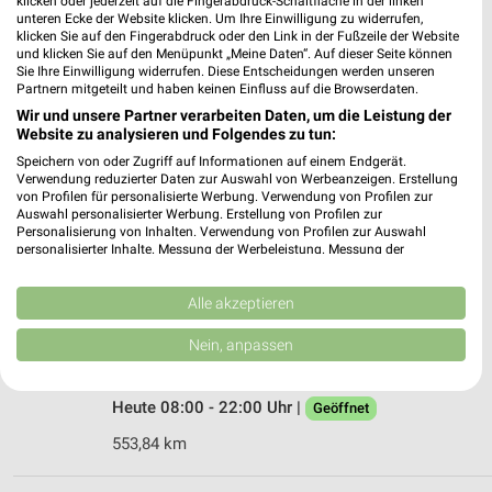
klicken oder jederzeit auf die Fingerabdruck-Schaltfläche in der linken
unteren Ecke der Website klicken. Um Ihre Einwilligung zu widerrufen,
609,62 km • Angebote: 4 Prospekte
klicken Sie auf den Fingerabdruck oder den Link in der Fußzeile der Website
und klicken Sie auf den Menüpunkt „Meine Daten“. Auf dieser Seite können
Sie Ihre Einwilligung widerrufen. Diese Entscheidungen werden unseren
Partnern mitgeteilt und haben keinen Einfluss auf die Browserdaten.
Friedrichsbad - Kannewischer Collection Baden-
Baden
Wir und unsere Partner verarbeiten Daten, um die Leistung der
Website zu analysieren und Folgendes zu tun:
Römerplatz 1
❯
Speichern von oder Zugriff auf Informationen auf einem Endgerät.
76530 Baden-Baden
Verwendung reduzierter Daten zur Auswahl von Werbeanzeigen. Erstellung
von Profilen für personalisierte Werbung. Verwendung von Profilen zur
Heute 09:00 - 22:00 Uhr |
Geöffnet
Auswahl personalisierter Werbung. Erstellung von Profilen zur
Personalisierung von Inhalten. Verwendung von Profilen zur Auswahl
553,84 km
personalisierter Inhalte. Messung der Werbeleistung. Messung der
Performance von Inhalten. Analyse von Zielgruppen durch Statistiken oder
Kombinationen von Daten aus verschiedenen Quellen. Entwicklung und
Caracalla Therme - Kannewischer Collection
Verbesserung der Angebote. Verwendung reduzierter Daten zur Auswahl
Alle akzeptieren
von Inhalten.
Baden-Baden
Daten können außerhalb der Europäischen Union weitergegeben und in die
Nein, anpassen
Römerplatz 1
USA gesendet werden.
❯
76530 Baden-Baden
Ihre Einwilligung und die cookie Richtlinie gelten ausschließlich für diese
Website/App.
Heute 08:00 - 22:00 Uhr |
Geöffnet
Partnerliste anzeigen (1 IAB-Anbieter)
553,84 km
Wir nutzen Ihre Daten für folgende Zwecke:
IAB-Verarbeitungszwecke: