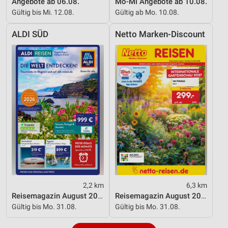
Angebote ab 06.08.
Mo-Mi Angebote ab 10.08.
Analyse von Zielgruppen durch Statistiken oder
Kombinationen von Daten aus verschiedenen
Gültig bis Mi. 12.08.
Gültig ab Mo. 10.08.
Quellen
ALDI SÜD
Netto Marken-Discount
Entwicklung und Verbesserung der Angebote
Verwendung reduzierter Daten zur Auswahl von
Inhalten
IAB-Besonderheiten:
Verwendung genauer Standortdaten
Geräte anhand von aktiv angeforderten
Informationen identifizieren
Nicht-IAB-Verarbeitungszwecke:
Notwendig
Performance
2,2 km
6,3 km
Reisemagazin August 2026
Reisemagazin August 2026
Funktional
Gültig bis Mo. 31.08.
Gültig bis Mo. 31.08.
Werbung