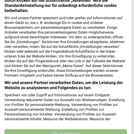
Durch Klicken auf die Schaltfläche „Ablehnen“ wird die
Standardeinstellung nur für unbedingt erforderliche cookie
beibehalten.
Wir und unsere Partner speichern und/oder greifen auf Informationen auf
einem Gerät zu, wie z. B. eindeutige IDs in cookie und anderen
Browserspeichern, um personenbezogene Daten zu verarbeiten. Einige
Anbieter verarbeiten Ihre personenbezogenen Daten möglicherweise
aufgrund eines berechtigten Interesses. Um dem zu widersprechen, öffnen
Sie die „Einstellungen“. Sie können Ihre Einstellungen akzeptieren, ablehnen
oder verwalten, indem Sie auf die Schaltfläche „Einstellungen verwalten“
Adresse, Öffnungszeiten und Entfernung für
klicken oder jederzeit auf die Fingerabdruck-Schaltfläche in der linken
die nah und gut Trogisch Filiale in
unteren Ecke der Website klicken. Um Ihre Einwilligung zu widerrufen,
klicken Sie auf den Fingerabdruck oder den Link in der Fußzeile der Website
Wolpertswende-Mochenwangen
und klicken Sie auf den Menüpunkt „Meine Daten“. Auf dieser Seite können
Sie Ihre Einwilligung widerrufen. Diese Entscheidungen werden unseren
Adresse, Öffnungszeiten und Entfernung alles rund um die nah
Partnern mitgeteilt und haben keinen Einfluss auf die Browserdaten.
und gut Trogisch Filiale in Wolpertswende-Mochenwangen. Den
Wir und unsere Partner verarbeiten Daten, um die Leistung der
Website zu analysieren und Folgendes zu tun:
schnellsten Weg zu Deiner Lieblingsfiliale kannst Du über die
Routen-Funktion finden. Wenn Du auf der Suche nach aktuellen
Speichern von oder Zugriff auf Informationen auf einem Endgerät.
Verwendung reduzierter Daten zur Auswahl von Werbeanzeigen. Erstellung
Schnäppchen von nah & gut bist, dann schau doch mal in die
von Profilen für personalisierte Werbung. Verwendung von Profilen zur
aktuellen Prospekte und Angebote. Da ist sicher etwas
Auswahl personalisierter Werbung. Erstellung von Profilen zur
passendes für Dich dabei.
Personalisierung von Inhalten. Verwendung von Profilen zur Auswahl
personalisierter Inhalte. Messung der Werbeleistung. Messung der
Performance von Inhalten. Analyse von Zielgruppen durch Statistiken oder
Supermärkte Angebote für Wolpertswende
Kombinationen von Daten aus verschiedenen Quellen. Entwicklung und
Verbesserung der Angebote. Verwendung reduzierter Daten zur Auswahl
Alle akzeptieren