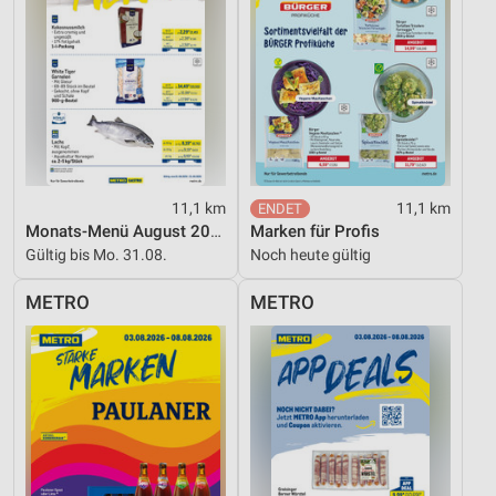
11,1 km
11,1 km
Monats-Menü August 2026
Marken für Profis
Gültig bis Mo. 31.08.
Noch heute gültig
METRO
METRO