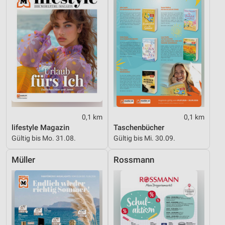
Geräte anhand von aktiv angeforderten
Informationen identifizieren
Nicht-IAB-Verarbeitungszwecke:
Notwendig
Performance
Funktional
Werbung
0,1 km
0,1 km
lifestyle Magazin
Taschenbücher
Gültig bis Mo. 31.08.
Gültig bis Mi. 30.09.
Müller
Rossmann