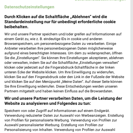
Filialen in der Umgebung
Datenschutzeinstellungen
Durch Klicken auf die Schaltfläche „Ablehnen“ wird die
3 Filialen
Standardeinstellung nur für unbedingt erforderliche cookie
beibehalten.
dm Ravensburg
Wir und unsere Partner speichern und/oder greifen auf Informationen auf
einem Gerät zu, wie z. B. eindeutige IDs in cookie und anderen
Ziegelstraße 6
Browserspeichern, um personenbezogene Daten zu verarbeiten. Einige
88214 Ravensburg
Anbieter verarbeiten Ihre personenbezogenen Daten möglicherweise
❯
aufgrund eines berechtigten Interesses. Um dem zu widersprechen, öffnen
Heute
geschlossen
Sie die „Einstellungen“. Sie können Ihre Einstellungen akzeptieren, ablehnen
oder verwalten, indem Sie auf die Schaltfläche „Einstellungen verwalten“
4,65 km
klicken oder jederzeit auf die Fingerabdruck-Schaltfläche in der linken
unteren Ecke der Website klicken. Um Ihre Einwilligung zu widerrufen,
klicken Sie auf den Fingerabdruck oder den Link in der Fußzeile der Website
und klicken Sie auf den Menüpunkt „Meine Daten“. Auf dieser Seite können
dm Meckenbeuren
Sie Ihre Einwilligung widerrufen. Diese Entscheidungen werden unseren
Sömmeringstraße 1
Partnern mitgeteilt und haben keinen Einfluss auf die Browserdaten.
88074 Meckenbeuren
Wir und unsere Partner verarbeiten Daten, um die Leistung der
❯
Website zu analysieren und Folgendes zu tun:
Heute
geschlossen
Speichern von oder Zugriff auf Informationen auf einem Endgerät.
15,64 km
Verwendung reduzierter Daten zur Auswahl von Werbeanzeigen. Erstellung
von Profilen für personalisierte Werbung. Verwendung von Profilen zur
Auswahl personalisierter Werbung. Erstellung von Profilen zur
Personalisierung von Inhalten. Verwendung von Profilen zur Auswahl