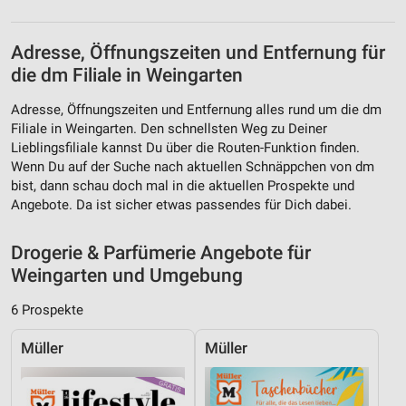
Erstellung von Profilen zur Personalisierung
von Inhalten
Adresse, Öffnungszeiten und Entfernung für
die dm Filiale in Weingarten
Verwendung von Profilen zur Auswahl
personalisierter Inhalte
Adresse, Öffnungszeiten und Entfernung alles rund um die dm
Filiale in Weingarten. Den schnellsten Weg zu Deiner
Messung der Werbeleistung
Lieblingsfiliale kannst Du über die Routen-Funktion finden.
Wenn Du auf der Suche nach aktuellen Schnäppchen von dm
Messung der Performance von Inhalten
bist, dann schau doch mal in die aktuellen Prospekte und
Angebote. Da ist sicher etwas passendes für Dich dabei.
Analyse von Zielgruppen durch Statistiken oder
Kombinationen von Daten aus verschiedenen
Quellen
Drogerie & Parfümerie Angebote für
Weingarten und Umgebung
Entwicklung und Verbesserung der Angebote
6 Prospekte
Verwendung reduzierter Daten zur Auswahl von
Inhalten
Müller
Müller
IAB-Besonderheiten:
Verwendung genauer Standortdaten