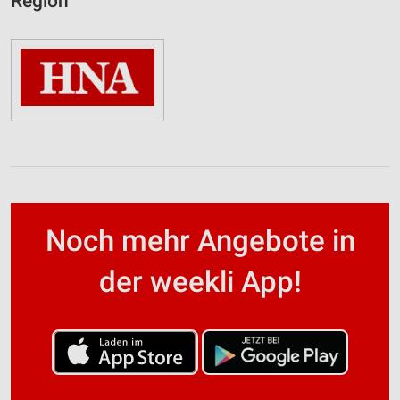
Region
Noch mehr Angebote in
der weekli App!