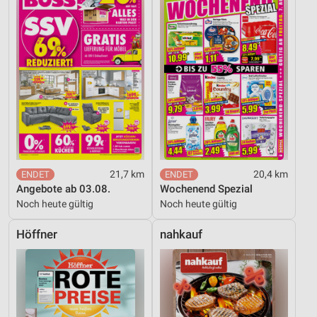
Entwicklung und Verbesserung der Angebote
Verwendung reduzierter Daten zur Auswahl von
Inhalten
IAB-Besonderheiten:
Verwendung genauer Standortdaten
Geräte anhand von aktiv angeforderten
Informationen identifizieren
Nicht-IAB-Verarbeitungszwecke:
21,7 km
20,4 km
Angebote ab 03.08.
Wochenend Spezial
Notwendig
Noch heute gültig
Noch heute gültig
Performance
Höffner
nahkauf
Funktional
Werbung