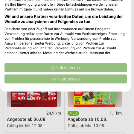
Sie Ihre Einwilligung widerrufen. Diese Entscheidungen werden unseren
Angebote ab 08.08.
Angebote ab 03.08.
Partnern mitgeteilt und haben keinen Einfluss auf die Browserdaten.
Gültig bis Fr. 14.08.
Noch heute gültig
Wir und unsere Partner verarbeiten Daten, um die Leistung der
Website zu analysieren und Folgendes zu tun:
Kaufland
Thomas Philipps
Speichern von oder Zugriff auf Informationen auf einem Endgerät.
Verwendung reduzierter Daten zur Auswahl von Werbeanzeigen. Erstellung
von Profilen für personalisierte Werbung. Verwendung von Profilen zur
Auswahl personalisierter Werbung. Erstellung von Profilen zur
Personalisierung von Inhalten. Verwendung von Profilen zur Auswahl
personalisierter Inhalte. Messung der Werbeleistung. Messung der
Performance von Inhalten. Analyse von Zielgruppen durch Statistiken oder
Kombinationen von Daten aus verschiedenen Quellen. Entwicklung und
Verbesserung der Angebote. Verwendung reduzierter Daten zur Auswahl
Alle akzeptieren
von Inhalten.
Daten können außerhalb der Europäischen Union weitergegeben und in die
Nein, anpassen
USA gesendet werden.
Ihre Einwilligung und die cookie Richtlinie gelten ausschließlich für diese
Website/App.
Partnerliste anzeigen (1 IAB-Anbieter)
Wir nutzen Ihre Daten für folgende Zwecke:
24,9 km
1,1 km
IAB-Verarbeitungszwecke:
Angebote ab 06.08.
Angebote ab 10.08.
Speichern von oder Zugriff auf Informationen
Gültig bis Mi. 12.08.
Gültig ab Mo. 10.08.
auf einem Endgerät