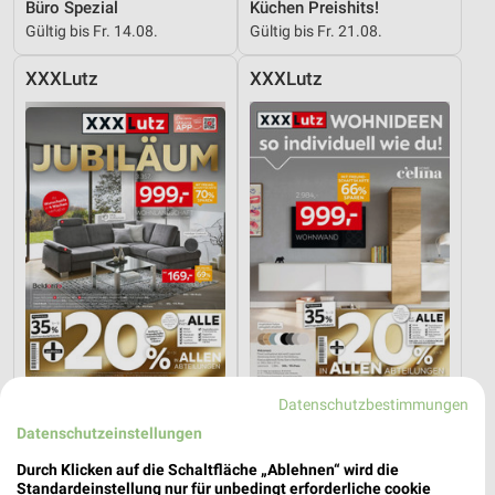
Büro Spezial
Küchen Preishits!
Gültig bis Fr. 14.08.
Gültig bis Fr. 21.08.
XXXLutz
XXXLutz
Datenschutzbestimmungen
34,6 km
34,6 km
Angebote ab 08.08.
Wohnideen so individuell wie du!
Datenschutzeinstellungen
Gültig bis Fr. 14.08.
Gültig bis Fr. 14.08.
Durch Klicken auf die Schaltfläche „Ablehnen“ wird die
Standardeinstellung nur für unbedingt erforderliche cookie