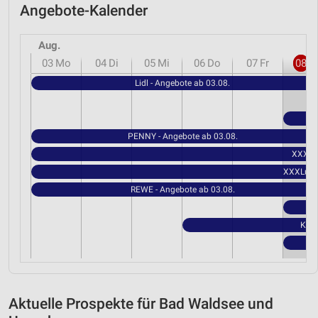
Angebote-Kalender
Aug.
03
Mo
04
Di
05
Mi
06
Do
07
Fr
08
S
Lidl - Angebote ab 03.08.
PENNY - Angebote ab 03.08.
XXXLut
XXXLutz 
REWE - Angebote ab 03.08.
Kauf
Aktuelle Prospekte für Bad Waldsee und