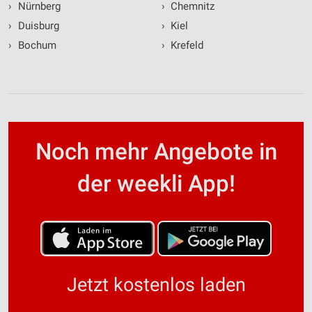
›
Nürnberg
›
Chemnitz
›
Duisburg
›
Kiel
›
Bochum
›
Krefeld
Noch mehr Angebote in
der weekli App!
Jetzt kostenlos laden