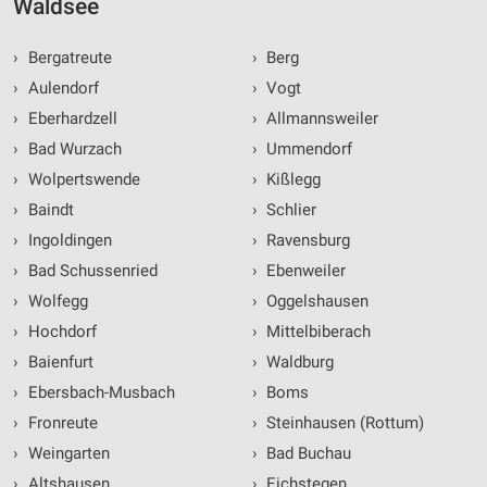
Waldsee
›
Bergatreute
›
Berg
›
Aulendorf
›
Vogt
›
Eberhardzell
›
Allmannsweiler
›
Bad Wurzach
›
Ummendorf
›
Wolpertswende
›
Kißlegg
›
Baindt
›
Schlier
›
Ingoldingen
›
Ravensburg
›
Bad Schussenried
›
Ebenweiler
›
Wolfegg
›
Oggelshausen
›
Hochdorf
›
Mittelbiberach
›
Baienfurt
›
Waldburg
›
Ebersbach-Musbach
›
Boms
›
Fronreute
›
Steinhausen (Rottum)
›
Weingarten
›
Bad Buchau
›
Altshausen
›
Eichstegen