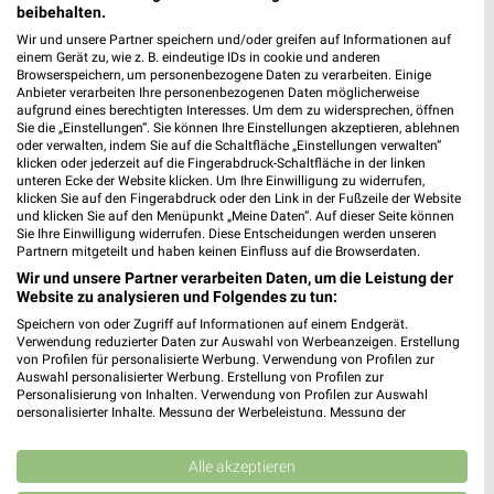
XXXLutz
XXXLutz
beibehalten.
Wir und unsere Partner speichern und/oder greifen auf Informationen auf
einem Gerät zu, wie z. B. eindeutige IDs in cookie und anderen
Browserspeichern, um personenbezogene Daten zu verarbeiten. Einige
Anbieter verarbeiten Ihre personenbezogenen Daten möglicherweise
aufgrund eines berechtigten Interesses. Um dem zu widersprechen, öffnen
Sie die „Einstellungen“. Sie können Ihre Einstellungen akzeptieren, ablehnen
oder verwalten, indem Sie auf die Schaltfläche „Einstellungen verwalten“
klicken oder jederzeit auf die Fingerabdruck-Schaltfläche in der linken
unteren Ecke der Website klicken. Um Ihre Einwilligung zu widerrufen,
klicken Sie auf den Fingerabdruck oder den Link in der Fußzeile der Website
und klicken Sie auf den Menüpunkt „Meine Daten“. Auf dieser Seite können
Sie Ihre Einwilligung widerrufen. Diese Entscheidungen werden unseren
Partnern mitgeteilt und haben keinen Einfluss auf die Browserdaten.
Wir und unsere Partner verarbeiten Daten, um die Leistung der
Website zu analysieren und Folgendes zu tun:
Speichern von oder Zugriff auf Informationen auf einem Endgerät.
34,6 km
34,6 km
Verwendung reduzierter Daten zur Auswahl von Werbeanzeigen. Erstellung
Musterring
Gartenmöbel-Abverkauf
von Profilen für personalisierte Werbung. Verwendung von Profilen zur
Auswahl personalisierter Werbung. Erstellung von Profilen zur
Gültig bis Fr. 14.08.
Gültig bis Fr. 28.08.
Personalisierung von Inhalten. Verwendung von Profilen zur Auswahl
personalisierter Inhalte. Messung der Werbeleistung. Messung der
XXXLutz
XXXLutz
Performance von Inhalten. Analyse von Zielgruppen durch Statistiken oder
Kombinationen von Daten aus verschiedenen Quellen. Entwicklung und
Verbesserung der Angebote. Verwendung reduzierter Daten zur Auswahl
Alle akzeptieren
von Inhalten.