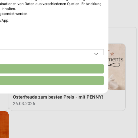
binationen von Daten aus verschiedenen Quellen. Entwicklung
 Inhalten.
R PROSPEKTE
gesendet werden.
e/App.
n
Osterfreude zum besten Preis - mit PENNY!
26.03.2026