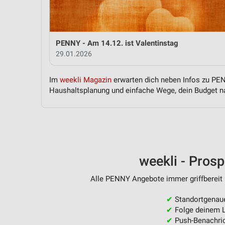
Messung der Performance von Inhalten
Analyse von Zielgruppen durch Statistiken oder Kombinationen 
Quellen
PENNY - Am 14.12. ist Valentinstag
29.01.2026
Entwicklung und Verbesserung der Angebote
Verwendung reduzierter Daten zur Auswahl von Inhalten
Im
weekli Magazin
erwarten dich neben Infos zu PENN
Haushaltsplanung und einfache Wege, dein Budget na
IAB-Besonderheiten:
Verwendung genauer Standortdaten
Geräte anhand von aktiv angeforderten Informationen identifizie
Nicht-IAB-Verarbeitungszwecke:
weekli - Pros
Notwendig
Alle PENNY Angebote immer griffbereit 
Performance
✔
Standortgenau
Funktional
✔
Folge deinem L
✔
Push-Benachric
Werbung