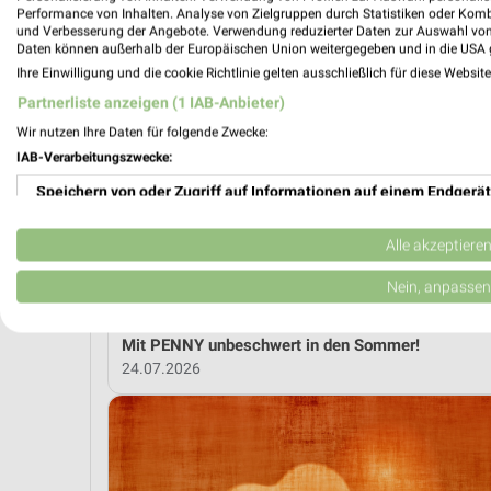
Performance von Inhalten. Analyse von Zielgruppen durch Statistiken oder Kom
und Verbesserung der Angebote. Verwendung reduzierter Daten zur Auswahl von
MEH
Daten können außerhalb der Europäischen Union weitergegeben und in die USA 
Ihre Einwilligung und die cookie Richtlinie gelten ausschließlich für diese Websit
Partnerliste anzeigen (1 IAB-Anbieter)
weekli Magazin
Wir nutzen Ihre Daten für folgende Zwecke:
IAB-Verarbeitungszwecke:
Speichern von oder Zugriff auf Informationen auf einem Endgerät
Verwendung reduzierter Daten zur Auswahl von Werbeanzeigen
Alle akzeptiere
Erstellung von Profilen für personalisierte Werbung
Nein, anpassen
Verwendung von Profilen zur Auswahl personalisierter Werbung
Mit PENNY unbeschwert in den Sommer!
24.07.2026
Erstellung von Profilen zur Personalisierung von Inhalten
Verwendung von Profilen zur Auswahl personalisierter Inhalte
Messung der Werbeleistung