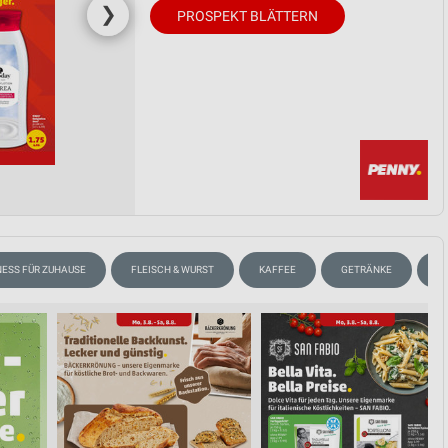
❯
PROSPEKT BLÄTTERN
ESS FÜR ZUHAUSE
FLEISCH & WURST
KAFFEE
GETRÄNKE
T