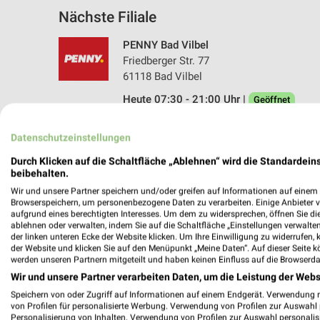
Nächste Filiale
PENNY Bad Vilbel
Friedberger Str. 77
61118 Bad Vilbel
Heute 07:30 - 21:00 Uhr |
Geöffnet
414,64 km • Angebote: 1 Prospekt
Datenschutzeinstellungen
Durch Klicken auf die Schaltfläche „Ablehnen“ wird die Standardeins
beibehalten.
Angebote-Kalender für PENNY in Bad
Wir und unsere Partner speichern und/oder greifen auf Informationen auf einem G
Browserspeichern, um personenbezogene Daten zu verarbeiten. Einige Anbieter 
aufgrund eines berechtigten Interesses. Um dem zu widersprechen, öffnen Sie die 
Aug.
ablehnen oder verwalten, indem Sie auf die Schaltfläche „Einstellungen verwalten“
03
Mo
04
Di
05
Mi
06
Do
07
F
der linken unteren Ecke der Website klicken. Um Ihre Einwilligung zu widerrufen, 
der Website und klicken Sie auf den Menüpunkt „Meine Daten“. Auf dieser Seite k
PENNY - Angebote ab 03.08.
werden unseren Partnern mitgeteilt und haben keinen Einfluss auf die Browserda
Wir und unsere Partner verarbeiten Daten, um die Leistung der Webs
Speichern von oder Zugriff auf Informationen auf einem Endgerät. Verwendung 
von Profilen für personalisierte Werbung. Verwendung von Profilen zur Auswahl p
Personalisierung von Inhalten. Verwendung von Profilen zur Auswahl personalis