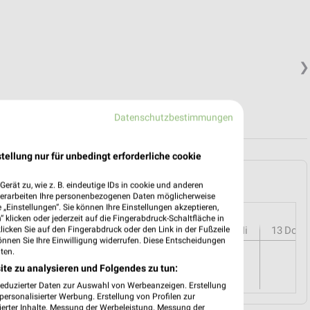
❯
Datenschutzbestimmungen
tellung nur für unbedingt erforderliche cookie
 Vilbel und Umgebung
erät zu, wie z. B. eindeutige IDs in cookie und anderen
verarbeiten Ihre personenbezogenen Daten möglicherweise
„Einstellungen“. Sie können Ihre Einstellungen akzeptieren,
 klicken oder jederzeit auf die Fingerabdruck-Schaltfläche in
r
08
Sa
09
So
10
Mo
11
Di
12
Mi
13
Do
klicken Sie auf den Fingerabdruck oder den Link in der Fußzeile
önnen Sie Ihre Einwilligung widerrufen. Diese Entscheidungen
ten.
ite zu analysieren und Folgendes zu tun:
reduzierter Daten zur Auswahl von Werbeanzeigen. Erstellung
ersonalisierter Werbung. Erstellung von Profilen zur
ierter Inhalte. Messung der Werbeleistung. Messung der