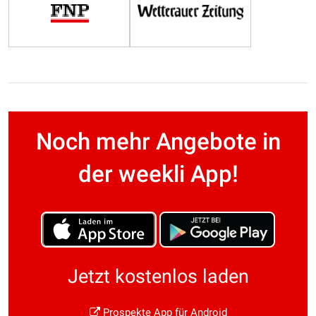
Noch mehr Angebote in
der weekli App!
Jetzt kostenlos laden
Prospekte App für Android