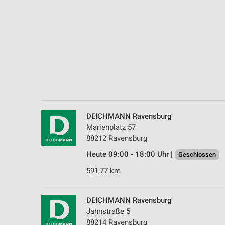
Messung der Performance von Inhalten
Analyse von Zielgruppen durch Statistiken oder Kombinationen 
Quellen
Entwicklung und Verbesserung der Angebote
Verwendung reduzierter Daten zur Auswahl von Inhalten
IAB-Besonderheiten:
Verwendung genauer Standortdaten
DEICHMANN Ravensburg
Marienplatz 57
Geräte anhand von aktiv angeforderten Informationen identifizie
88212 Ravensburg
Nicht-IAB-Verarbeitungszwecke:
Heute 09:00 - 18:00 Uhr |
Geschlossen
Notwendig
591,77 km
Performance
DEICHMANN Ravensburg
Funktional
Jahnstraße 5
88214 Ravensburg
Werbung