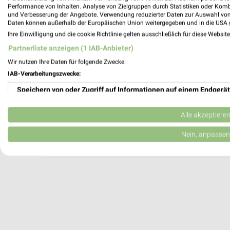
DEICHMANN Pfullendorf
Performance von Inhalten. Analyse von Zielgruppen durch Statistiken oder Kom
und Verbesserung der Angebote. Verwendung reduzierter Daten zur Auswahl von
Überlinger Straße 50
Daten können außerhalb der Europäischen Union weitergegeben und in die USA 
88630 Pfullendorf
Ihre Einwilligung und die cookie Richtlinie gelten ausschließlich für diese Websit
Heute 09:00 - 18:00 Uhr |
Geschlossen
Partnerliste anzeigen (1 IAB-Anbieter)
589,82 km
Wir nutzen Ihre Daten für folgende Zwecke:
IAB-Verarbeitungszwecke:
Speichern von oder Zugriff auf Informationen auf einem Endgerät
DEICHMANN Sigmaringen
In der Au 2/1
Verwendung reduzierter Daten zur Auswahl von Werbeanzeigen
72488 Sigmaringen
Alle akzeptiere
Heute 09:00 - 18:00 Uhr |
Geschlossen
Erstellung von Profilen für personalisierte Werbung
Nein, anpassen
575,10 km
Verwendung von Profilen zur Auswahl personalisierter Werbung
Erstellung von Profilen zur Personalisierung von Inhalten
Verwendung von Profilen zur Auswahl personalisierter Inhalte
Messung der Werbeleistung