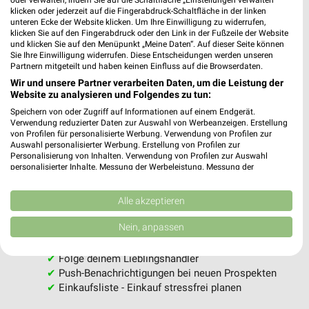
oder verwalten, indem Sie auf die Schaltfläche „Einstellungen verwalten“
klicken oder jederzeit auf die Fingerabdruck-Schaltfläche in der linken
Jetzt alle "Angebote ab Donnerstag" Themen entdecken!
unteren Ecke der Website klicken. Um Ihre Einwilligung zu widerrufen,
klicken Sie auf den Fingerabdruck oder den Link in der Fußzeile der Website
und klicken Sie auf den Menüpunkt „Meine Daten“. Auf dieser Seite können
Sie Ihre Einwilligung widerrufen. Diese Entscheidungen werden unseren
Partnern mitgeteilt und haben keinen Einfluss auf die Browserdaten.
MEHR PROSPEKTE
Wir und unsere Partner verarbeiten Daten, um die Leistung der
Website zu analysieren und Folgendes zu tun:
Speichern von oder Zugriff auf Informationen auf einem Endgerät.
Verwendung reduzierter Daten zur Auswahl von Werbeanzeigen. Erstellung
von Profilen für personalisierte Werbung. Verwendung von Profilen zur
Auswahl personalisierter Werbung. Erstellung von Profilen zur
Personalisierung von Inhalten. Verwendung von Profilen zur Auswahl
personalisierter Inhalte. Messung der Werbeleistung. Messung der
weekli - Prospekte & Angebote App
Performance von Inhalten. Analyse von Zielgruppen durch Statistiken oder
Kombinationen von Daten aus verschiedenen Quellen. Entwicklung und
Alle PENNY Angebote immer griffbereit – mit der kostenlosen
Verbesserung der Angebote. Verwendung reduzierter Daten zur Auswahl
Alle akzeptieren
von Inhalten.
weekli App für iOS & Android.
Daten können außerhalb der Europäischen Union weitergegeben und in die
Nein, anpassen
USA gesendet werden.
✔
Standortgenaue Angebote
Ihre Einwilligung und die cookie Richtlinie gelten ausschließlich für diese
✔
Folge deinem Lieblingshändler
Website/App.
✔
Push-Benachrichtigungen bei neuen Prospekten
Partnerliste anzeigen (1 IAB-Anbieter)
✔
Einkaufsliste - Einkauf stressfrei planen
Wir nutzen Ihre Daten für folgende Zwecke: