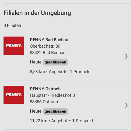
Analyse von Zielgruppen durch Statistiken oder
Kombinationen von Daten aus verschiedenen
Filialen in der Umgebung
Quellen
3 Filialen
Entwicklung und Verbesserung der Angebote
Verwendung reduzierter Daten zur Auswahl von
PENNY Bad Buchau
Inhalten
Oberbachstr. 39
88422 Bad Buchau
IAB-Besonderheiten:
❯
Heute
geschlossen
Verwendung genauer Standortdaten
8,58 km • Angebote: 1 Prospekt
Geräte anhand von aktiv angeforderten
Informationen identifizieren
PENNY Ostrach
Nicht-IAB-Verarbeitungszwecke:
Hauptstr./Friedleshof 3
Notwendig
88356 Ostrach
❯
Performance
Heute
geschlossen
11,22 km • Angebote: 1 Prospekt
Funktional