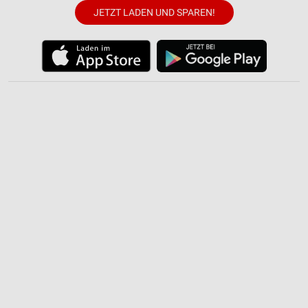
IAB-Verarbeitungszwecke:
JETZT LADEN UND SPAREN!
Speichern von oder Zugriff auf Informationen
auf einem Endgerät
Verwendung reduzierter Daten zur Auswahl von
Werbeanzeigen
Erstellung von Profilen für personalisierte
Werbung
Verwendung von Profilen zur Auswahl
personalisierter Werbung
Erstellung von Profilen zur Personalisierung
von Inhalten
Verwendung von Profilen zur Auswahl
personalisierter Inhalte
Messung der Werbeleistung
Messung der Performance von Inhalten