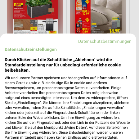
Datenschutzbestimmungen
Datenschutzeinstellungen
Durch Klicken auf die Schaltfläche „Ablehnen“ wird die
11,5 km
1 km
Standardeinstellung nur für unbedingt erforderliche cookie
Angebote ab 08.08.
Angebote ab 17.08.
beibehalten.
Gültig bis Fr. 14.08.
Gültig ab Mo. 17.08.
Wir und unsere Partner speichern und/oder greifen auf Informationen auf
einem Gerät zu, wie z. B. eindeutige IDs in cookie und anderen
Browserspeichern, um personenbezogene Daten zu verarbeiten. Einige
Kaufland
PENNY
Anbieter verarbeiten Ihre personenbezogenen Daten möglicherweise
aufgrund eines berechtigten Interesses. Um dem zu widersprechen, öffnen
Sie die „Einstellungen“. Sie können Ihre Einstellungen akzeptieren, ablehnen
oder verwalten, indem Sie auf die Schaltfläche „Einstellungen verwalten“
klicken oder jederzeit auf die Fingerabdruck-Schaltfläche in der linken
unteren Ecke der Website klicken. Um Ihre Einwilligung zu widerrufen,
klicken Sie auf den Fingerabdruck oder den Link in der Fußzeile der Website
und klicken Sie auf den Menüpunkt „Meine Daten“. Auf dieser Seite können
Sie Ihre Einwilligung widerrufen. Diese Entscheidungen werden unseren
Partnern mitgeteilt und haben keinen Einfluss auf die Browserdaten.