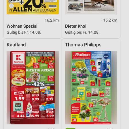
Werbeanzeigen
Erstellung von Profilen für personalisierte
Werbung
16,2 km
16,2 km
Wohnen Spezial
Dieter Knoll
Verwendung von Profilen zur Auswahl
Gültig bis Fr. 14.08.
Gültig bis Fr. 14.08.
personalisierter Werbung
Kaufland
Thomas Philipps
Erstellung von Profilen zur Personalisierung
von Inhalten
Verwendung von Profilen zur Auswahl
personalisierter Inhalte
Messung der Werbeleistung
Messung der Performance von Inhalten
Analyse von Zielgruppen durch Statistiken oder
Kombinationen von Daten aus verschiedenen
Quellen
Entwicklung und Verbesserung der Angebote