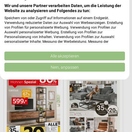
Wir und unsere Partner verarbeiten Daten, um die Leistung der
Website zu analysieren und Folgendes zu tun:
Speichern von oder Zugriff auf Informationen auf einem Endgerät.
Verwendung reduzierter Daten zur Auswahl von Werbeanzeigen. Erstellung
von Profilen für personalisierte Werbung. Verwendung von Profilen zur
Auswahl personalisierter Werbung. Erstellung von Profilen zur
Personalisierung von Inhalten. Verwendung von Profilen zur Auswahl
0,3 km
16,4 km
personalisierter Inhalte. Messung der Werbeleistung. Messung der
Mo-Mi Angebote ab 10.08.
Angebote ab 10.08.
Performance von Inhalten. Analyse von Zielgruppen durch Statistiken oder
Kombinationen von Daten aus verschiedenen Quellen. Entwicklung und
Gültig ab Mo. 10.08.
Gültig ab Mo. 10.08.
Verbesserung der Angebote. Verwendung reduzierter Daten zur Auswahl
Alle akzeptieren
von Inhalten.
XXXLutz
XXXLutz
Daten können außerhalb der Europäischen Union weitergegeben und in die
Nein, anpassen
USA gesendet werden.
Ihre Einwilligung und die cookie Richtlinie gelten ausschließlich für diese
Website/App.
Partnerliste anzeigen (1 IAB-Anbieter)
Wir nutzen Ihre Daten für folgende Zwecke:
IAB-Verarbeitungszwecke:
Speichern von oder Zugriff auf Informationen
auf einem Endgerät
Verwendung reduzierter Daten zur Auswahl von