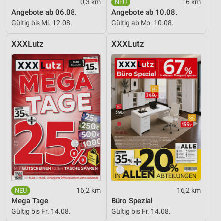
0,3 km
16 km
Angebote ab 06.08.
Angebote ab 10.08.
Verwendung reduzierter Daten zur Auswahl von
Gültig bis Mi. 12.08.
Gültig ab Mo. 10.08.
Inhalten
IAB-Besonderheiten:
XXXLutz
XXXLutz
Verwendung genauer Standortdaten
Geräte anhand von aktiv angeforderten
Informationen identifizieren
Nicht-IAB-Verarbeitungszwecke:
Notwendig
Performance
Funktional
Werbung
16,2 km
16,2 km
Mega Tage
Büro Spezial
Gültig bis Fr. 14.08.
Gültig bis Fr. 14.08.