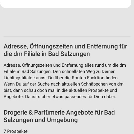
Ihre Einwilligung und die cookie Richtlinie gelten ausschließlich für diese
Website/App.
Partnerliste anzeigen (1 IAB-Anbieter)
Wir nutzen Ihre Daten für folgende Zwecke:
IAB-Verarbeitungszwecke:
Speichern von oder Zugriff auf Informationen
Adresse, Öffnungszeiten und Entfernung für
auf einem Endgerät
die dm Filiale in Bad Salzungen
Verwendung reduzierter Daten zur Auswahl von
Werbeanzeigen
Adresse, Öffnungszeiten und Entfernung alles rund um die dm
Filiale in Bad Salzungen. Den schnellsten Weg zu Deiner
Erstellung von Profilen für personalisierte
Lieblingsfiliale kannst Du über die Routen-Funktion finden.
Werbung
Wenn Du auf der Suche nach aktuellen Schnäppchen von dm
bist, dann schau doch mal in die aktuellen Prospekte und
Verwendung von Profilen zur Auswahl
Angebote. Da ist sicher etwas passendes für Dich dabei.
personalisierter Werbung
Erstellung von Profilen zur Personalisierung
Drogerie & Parfümerie Angebote für Bad
von Inhalten
Salzungen und Umgebung
Verwendung von Profilen zur Auswahl
7 Prospekte
personalisierter Inhalte