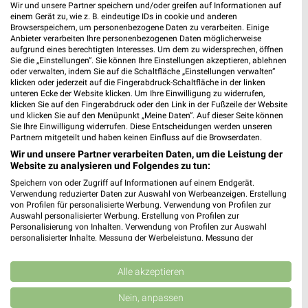
Heute 08:00 - 20:00 Uhr |
Geöffnet
Wir und unsere Partner speichern und/oder greifen auf Informationen auf
einem Gerät zu, wie z. B. eindeutige IDs in cookie und anderen
18,87 km
Browserspeichern, um personenbezogene Daten zu verarbeiten. Einige
Anbieter verarbeiten Ihre personenbezogenen Daten möglicherweise
aufgrund eines berechtigten Interesses. Um dem zu widersprechen, öffnen
Sie die „Einstellungen“. Sie können Ihre Einstellungen akzeptieren, ablehnen
dm Eisenach
oder verwalten, indem Sie auf die Schaltfläche „Einstellungen verwalten“
Karlstraße 36-42
klicken oder jederzeit auf die Fingerabdruck-Schaltfläche in der linken
unteren Ecke der Website klicken. Um Ihre Einwilligung zu widerrufen,
99817 Eisenach
❯
klicken Sie auf den Fingerabdruck oder den Link in der Fußzeile der Website
und klicken Sie auf den Menüpunkt „Meine Daten“. Auf dieser Seite können
Heute 08:00 - 19:00 Uhr |
Geöffnet
Sie Ihre Einwilligung widerrufen. Diese Entscheidungen werden unseren
Partnern mitgeteilt und haben keinen Einfluss auf die Browserdaten.
18,88 km
Wir und unsere Partner verarbeiten Daten, um die Leistung der
Website zu analysieren und Folgendes zu tun:
Speichern von oder Zugriff auf Informationen auf einem Endgerät.
Verwendung reduzierter Daten zur Auswahl von Werbeanzeigen. Erstellung
von Profilen für personalisierte Werbung. Verwendung von Profilen zur
Auswahl personalisierter Werbung. Erstellung von Profilen zur
Personalisierung von Inhalten. Verwendung von Profilen zur Auswahl
personalisierter Inhalte. Messung der Werbeleistung. Messung der
Performance von Inhalten. Analyse von Zielgruppen durch Statistiken oder
Kombinationen von Daten aus verschiedenen Quellen. Entwicklung und
Verbesserung der Angebote. Verwendung reduzierter Daten zur Auswahl
Alle akzeptieren
von Inhalten.
Daten können außerhalb der Europäischen Union weitergegeben und in die
Nein, anpassen
USA gesendet werden.