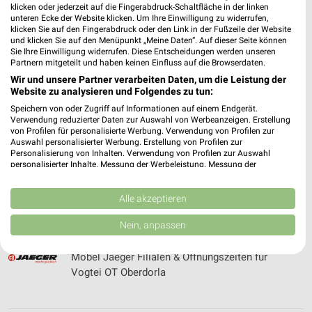
klicken oder jederzeit auf die Fingerabdruck-Schaltfläche in der linken
unteren Ecke der Website klicken. Um Ihre Einwilligung zu widerrufen,
klicken Sie auf den Fingerabdruck oder den Link in der Fußzeile der Website
und klicken Sie auf den Menüpunkt „Meine Daten“. Auf dieser Seite können
Möbel Boss Katalog und Prospekte für Zella-
Sie Ihre Einwilligung widerrufen. Diese Entscheidungen werden unseren
Mehlis
Partnern mitgeteilt und haben keinen Einfluss auf die Browserdaten.
Wir und unsere Partner verarbeiten Daten, um die Leistung der
Website zu analysieren und Folgendes zu tun:
Speichern von oder Zugriff auf Informationen auf einem Endgerät.
Möbel Cranz+Schäfer Filialen & Öffnungszeiten
Verwendung reduzierter Daten zur Auswahl von Werbeanzeigen. Erstellung
für Eisenach
von Profilen für personalisierte Werbung. Verwendung von Profilen zur
Auswahl personalisierter Werbung. Erstellung von Profilen zur
Personalisierung von Inhalten. Verwendung von Profilen zur Auswahl
personalisierter Inhalte. Messung der Werbeleistung. Messung der
Performance von Inhalten. Analyse von Zielgruppen durch Statistiken oder
Möbel Dahlmann Katalog und Prospekte
Kombinationen von Daten aus verschiedenen Quellen. Entwicklung und
Verbesserung der Angebote. Verwendung reduzierter Daten zur Auswahl
Alle akzeptieren
von Inhalten.
Daten können außerhalb der Europäischen Union weitergegeben und in die
Nein, anpassen
USA gesendet werden.
Ihre Einwilligung und die cookie Richtlinie gelten ausschließlich für diese
Möbel Jaeger Filialen & Öffnungszeiten für
Website/App.
Vogtei OT Oberdorla
Partnerliste anzeigen (1 IAB-Anbieter)
Wir nutzen Ihre Daten für folgende Zwecke:
IAB-Verarbeitungszwecke: