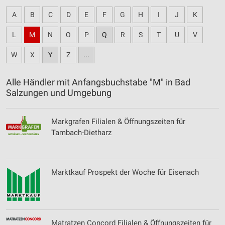
A
B
C
D
E
F
G
H
I
J
K
L
M
N
O
P
Q
R
S
T
U
V
W
X
Y
Z
...
Alle Händler mit Anfangsbuchstabe "M" in Bad
Salzungen und Umgebung
Markgrafen Filialen & Öffnungszeiten für
Tambach-Dietharz
Marktkauf Prospekt der Woche für Eisenach
Matratzen Concord Filialen & Öffnungszeiten für