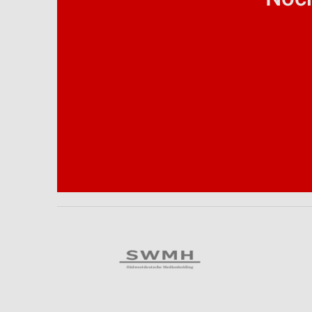
Analyse von Zielgruppen durch Statistiken oder Kombinationen 
Quellen
Entwicklung und Verbesserung der Angebote
Verwendung reduzierter Daten zur Auswahl von Inhalten
IAB-Besonderheiten:
Verwendung genauer Standortdaten
Geräte anhand von aktiv angeforderten Informationen identifizie
Nicht-IAB-Verarbeitungszwecke:
Notwendig
Performance
Funktional
Werbung