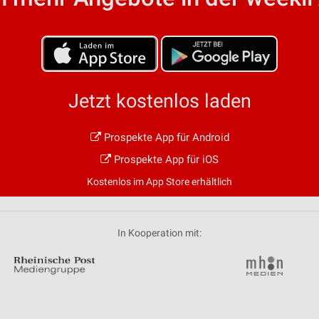
von Daten aus verschiedenen
Jetzt kostenlos laden
Prospekte App für Android
ren
Prospekte App für iOS
Kostenlos im App Store erhältlich
In Kooperation mit: