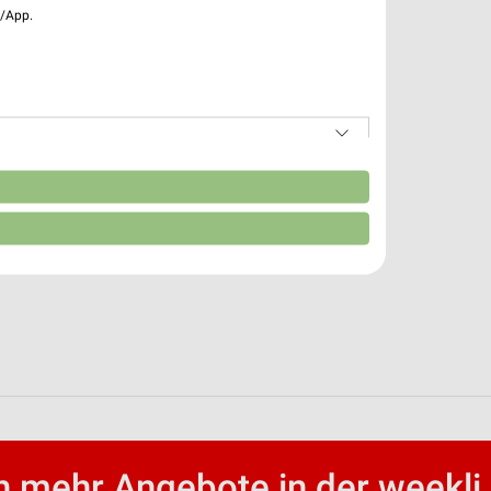
e/App.
n
 mehr Angebote in der weekli