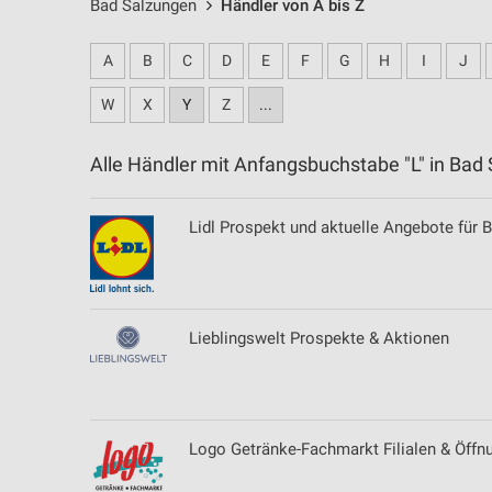
Bad Salzungen
Händler von A bis Z
A
B
C
D
E
F
G
H
I
J
W
X
Y
Z
...
Alle Händler mit Anfangsbuchstabe "L" in B
Lidl Prospekt und aktuelle Angebote für 
Lieblingswelt Prospekte & Aktionen
Logo Getränke-Fachmarkt Filialen & Öffn