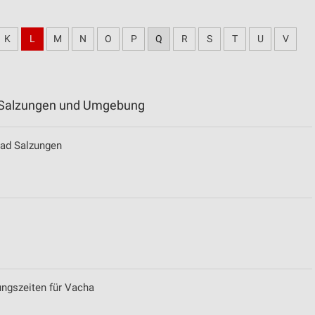
K
L
M
N
O
P
Q
R
S
T
U
V
ad Salzungen und Umgebung
Bad Salzungen
ungszeiten für Vacha