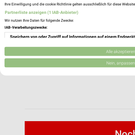
Ihre Einwilligung und die cookie Richtlinie gelten ausschließlich für diese Websit
Partnerliste anzeigen (1 IAB-Anbieter)
Wir nutzen Ihre Daten für folgende Zwecke:
IAB-Verarbeitungszwecke:
Speichern von oder Zugriff auf Informationen auf einem Endgerät
Verwendung reduzierter Daten zur Auswahl von Werbeanzeigen
Alle akzeptiere
Erstellung von Profilen für personalisierte Werbung
Nein, anpassen
Verwendung von Profilen zur Auswahl personalisierter Werbung
Erstellung von Profilen zur Personalisierung von Inhalten
Verwendung von Profilen zur Auswahl personalisierter Inhalte
Messung der Werbeleistung
Messung der Performance von Inhalten
Noch