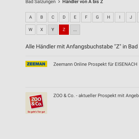
Bad Salzungen
Händler von A bis Z
A
B
C
D
E
F
G
H
I
J
W
X
Y
Z
...
Alle Händler mit Anfangsbuchstabe "Z" in B
Zeemann Online Prospekt für EISENACH
ZOO & Co. - aktueller Prospekt mit Ange