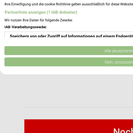
Ihre Einwilligung und die cookie Richtlinie gelten ausschließlich für diese Websit
Partnerliste anzeigen (1 IAB-Anbieter)
Wir nutzen Ihre Daten für folgende Zwecke:
IAB-Verarbeitungszwecke:
Speichern von oder Zugriff auf Informationen auf einem Endgerät
Verwendung reduzierter Daten zur Auswahl von Werbeanzeigen
Alle akzeptiere
Erstellung von Profilen für personalisierte Werbung
Nein, anpassen
Verwendung von Profilen zur Auswahl personalisierter Werbung
Erstellung von Profilen zur Personalisierung von Inhalten
Verwendung von Profilen zur Auswahl personalisierter Inhalte
Messung der Werbeleistung
Messung der Performance von Inhalten
Noch