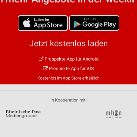
von Daten aus verschiedenen
Jetzt kostenlos laden
Prospekte App für Android
ren
Prospekte App für iOS
Kostenlos im App Store erhältlich
In Kooperation mit: