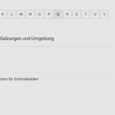
K
L
M
N
O
P
Q
R
S
T
U
V
ad Salzungen und Umgebung
boten für Schmalkalden