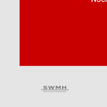
Analyse von Zielgruppen durch Statistiken oder Kombinationen 
Quellen
Entwicklung und Verbesserung der Angebote
Verwendung reduzierter Daten zur Auswahl von Inhalten
IAB-Besonderheiten:
Verwendung genauer Standortdaten
Geräte anhand von aktiv angeforderten Informationen identifizie
Nicht-IAB-Verarbeitungszwecke:
Notwendig
Performance
Funktional
Werbung