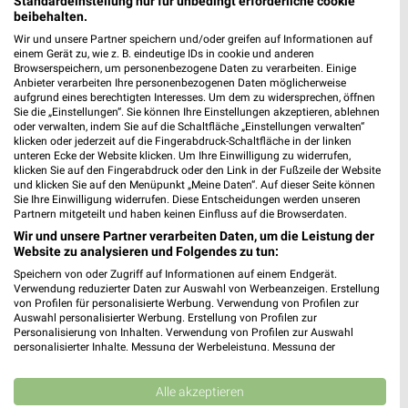
Standardeinstellung nur für unbedingt erforderliche cookie
sonne.sh Filialen & Öffnungszeiten für
beibehalten.
Büdelsdorf
Wir und unsere Partner speichern und/oder greifen auf Informationen auf
einem Gerät zu, wie z. B. eindeutige IDs in cookie und anderen
Browserspeichern, um personenbezogene Daten zu verarbeiten. Einige
Anbieter verarbeiten Ihre personenbezogenen Daten möglicherweise
aufgrund eines berechtigten Interesses. Um dem zu widersprechen, öffnen
Spedition Heiser Prospekte und Angebote für
Sie die „Einstellungen“. Sie können Ihre Einstellungen akzeptieren, ablehnen
Wentorf bei Hamburg
oder verwalten, indem Sie auf die Schaltfläche „Einstellungen verwalten“
klicken oder jederzeit auf die Fingerabdruck-Schaltfläche in der linken
unteren Ecke der Website klicken. Um Ihre Einwilligung zu widerrufen,
klicken Sie auf den Fingerabdruck oder den Link in der Fußzeile der Website
und klicken Sie auf den Menüpunkt „Meine Daten“. Auf dieser Seite können
Spielweltland Prospekte & Spielzeug für
Sie Ihre Einwilligung widerrufen. Diese Entscheidungen werden unseren
Osterrönfeld
Partnern mitgeteilt und haben keinen Einfluss auf die Browserdaten.
Wir und unsere Partner verarbeiten Daten, um die Leistung der
Website zu analysieren und Folgendes zu tun:
Speichern von oder Zugriff auf Informationen auf einem Endgerät.
Sport 2000 Prospekte, Angebote & Aktionen
Verwendung reduzierter Daten zur Auswahl von Werbeanzeigen. Erstellung
von Profilen für personalisierte Werbung. Verwendung von Profilen zur
Auswahl personalisierter Werbung. Erstellung von Profilen zur
Personalisierung von Inhalten. Verwendung von Profilen zur Auswahl
personalisierter Inhalte. Messung der Werbeleistung. Messung der
Performance von Inhalten. Analyse von Zielgruppen durch Statistiken oder
SportScheck Prospekte, Angebote & Aktionen
Kombinationen von Daten aus verschiedenen Quellen. Entwicklung und
Verbesserung der Angebote. Verwendung reduzierter Daten zur Auswahl
Alle akzeptieren
für Hamburg
von Inhalten.