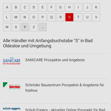
A
B
C
D
E
F
G
H
I
J
K
L
M
N
O
P
Q
R
S
T
U
V
W
X
Y
Z
...
Alle Händler mit Anfangsbuchstabe "S" in Bad
Oldesloe und Umgebung
SANICARE Prospekte und Angebote
Schröder Bauzentrum Prospekte & Angebote für
Itzehoe
Schuh Eggers - aktueller Online Prospekt für Bad