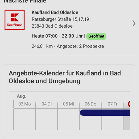
Nächste Filiale
Kaufland Bad Oldesloe
Ratzeburger Straße 15,17,19
❯
23843 Bad Oldesloe
Heute 07:00 - 22:00 Uhr |
Geöffnet
246,81 km • Angebote: 2 Prospekte
Angebote-Kalender für Kaufland in Bad
Oldesloe und Umgebung
Aug.
03
Mo
04
Di
05
Mi
06
Do
07
Fr
08
S
Kauf