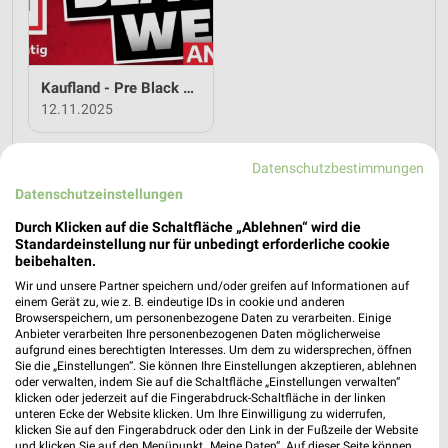
Kaufland - Pre Black Week Angebote
12.11.2025
Im
weekli Magazin
erwarten dich neben Infos zu Kaufland
Datenschutzbestimmungen
auch clevere Spartipps für den Familienalltag, Ideen zur
Datenschutzeinstellungen
Haushaltsplanung und einfache Wege, dein Budget
nachhaltig zu entlasten.
Durch Klicken auf die Schaltfläche „Ablehnen“ wird die
Standardeinstellung nur für unbedingt erforderliche cookie
beibehalten.
Wir und unsere Partner speichern und/oder greifen auf Informationen auf
einem Gerät zu, wie z. B. eindeutige IDs in cookie und anderen
Browserspeichern, um personenbezogene Daten zu verarbeiten. Einige
Anbieter verarbeiten Ihre personenbezogenen Daten möglicherweise
aufgrund eines berechtigten Interesses. Um dem zu widersprechen, öffnen
weekli - Prospekte & Angebote App
Sie die „Einstellungen“. Sie können Ihre Einstellungen akzeptieren, ablehnen
oder verwalten, indem Sie auf die Schaltfläche „Einstellungen verwalten“
Alle Kaufland Angebote immer griffbereit – mit der kostenlosen
klicken oder jederzeit auf die Fingerabdruck-Schaltfläche in der linken
unteren Ecke der Website klicken. Um Ihre Einwilligung zu widerrufen,
weekli App für iOS & Android.
klicken Sie auf den Fingerabdruck oder den Link in der Fußzeile der Website
und klicken Sie auf den Menüpunkt „Meine Daten“. Auf dieser Seite können