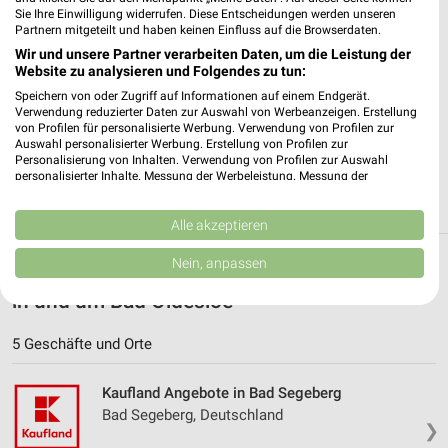
✔
Standortgenaue Angebote
Sie Ihre Einwilligung widerrufen. Diese Entscheidungen werden unseren
Partnern mitgeteilt und haben keinen Einfluss auf die Browserdaten.
✔
Folge deinem Lieblingshändler
Wir und unsere Partner verarbeiten Daten, um die Leistung der
✔
Push-Benachrichtigungen bei neuen Prospekten
Website zu analysieren und Folgendes zu tun:
✔
Einkaufsliste - Einkauf stressfrei planen
Speichern von oder Zugriff auf Informationen auf einem Endgerät.
Verwendung reduzierter Daten zur Auswahl von Werbeanzeigen. Erstellung
JETZT LADEN UND SPAREN!
von Profilen für personalisierte Werbung. Verwendung von Profilen zur
Auswahl personalisierter Werbung. Erstellung von Profilen zur
Personalisierung von Inhalten. Verwendung von Profilen zur Auswahl
personalisierter Inhalte. Messung der Werbeleistung. Messung der
Performance von Inhalten. Analyse von Zielgruppen durch Statistiken oder
Kombinationen von Daten aus verschiedenen Quellen. Entwicklung und
Verbesserung der Angebote. Verwendung reduzierter Daten zur Auswahl
Alle akzeptieren
von Inhalten.
Daten können außerhalb der Europäischen Union weitergegeben und in die
Nein, anpassen
Weitere Kaufland Geschäfte mit Angeboten
USA gesendet werden.
Ihre Einwilligung und die cookie Richtlinie gelten ausschließlich für diese
in und um Bad Oldesloe
Website/App.
Partnerliste anzeigen (1 IAB-Anbieter)
5 Geschäfte und Orte
Wir nutzen Ihre Daten für folgende Zwecke:
IAB-Verarbeitungszwecke:
Kaufland Angebote in Bad Segeberg
Bad Segeberg, Deutschland
Speichern von oder Zugriff auf Informationen
❯
auf einem Endgerät