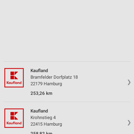
Entwicklung und Verbesserung der Angebote
Verwendung reduzierter Daten zur Auswahl von
Inhalten
IAB-Besonderheiten:
Verwendung genauer Standortdaten
Geräte anhand von aktiv angeforderten
Informationen identifizieren
Kaufland
Nicht-IAB-Verarbeitungszwecke:
Bramfelder Dorfplatz 18
Notwendig
❯
22179 Hamburg
253,26 km
Performance
Funktional
Kaufland
Krohnstieg 4
Werbung
❯
22415 Hamburg
258,82 km