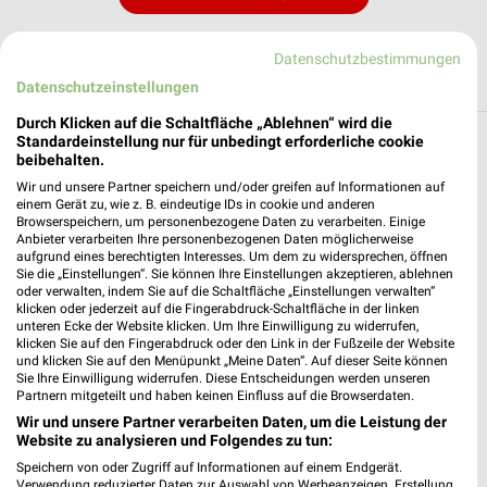
Datenschutzbestimmungen
Datenschutzeinstellungen
Durch Klicken auf die Schaltfläche „Ablehnen“ wird die
Standardeinstellung nur für unbedingt erforderliche cookie
Filialen in der Umgebung
beibehalten.
Wir und unsere Partner speichern und/oder greifen auf Informationen auf
3 Filialen
einem Gerät zu, wie z. B. eindeutige IDs in cookie und anderen
Browserspeichern, um personenbezogene Daten zu verarbeiten. Einige
Anbieter verarbeiten Ihre personenbezogenen Daten möglicherweise
Hörgeräte Kersten Reinfeld
aufgrund eines berechtigten Interesses. Um dem zu widersprechen, öffnen
Raiffeisenpassage 2
Sie die „Einstellungen“. Sie können Ihre Einstellungen akzeptieren, ablehnen
oder verwalten, indem Sie auf die Schaltfläche „Einstellungen verwalten“
23858 Reinfeld
klicken oder jederzeit auf die Fingerabdruck-Schaltfläche in der linken
❯
unteren Ecke der Website klicken. Um Ihre Einwilligung zu widerrufen,
Heute 09:00 - 13:00 14:00 - 18:00 Uhr |
klicken Sie auf den Fingerabdruck oder den Link in der Fußzeile der Website
Geöffnet
und klicken Sie auf den Menüpunkt „Meine Daten“. Auf dieser Seite können
Sie Ihre Einwilligung widerrufen. Diese Entscheidungen werden unseren
8,43 km
Partnern mitgeteilt und haben keinen Einfluss auf die Browserdaten.
Wir und unsere Partner verarbeiten Daten, um die Leistung der
Website zu analysieren und Folgendes zu tun:
Hörgeräte Kersten Bargteheide
Speichern von oder Zugriff auf Informationen auf einem Endgerät.
Rathausstr. 10
Verwendung reduzierter Daten zur Auswahl von Werbeanzeigen. Erstellung