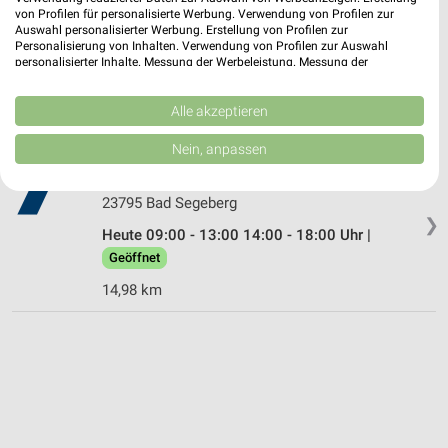
22941 Bargteheide
von Profilen für personalisierte Werbung. Verwendung von Profilen zur
Auswahl personalisierter Werbung. Erstellung von Profilen zur
❯
Heute 09:00 - 13:00 14:00 - 18:00 Uhr |
Personalisierung von Inhalten. Verwendung von Profilen zur Auswahl
personalisierter Inhalte. Messung der Werbeleistung. Messung der
Geöffnet
Performance von Inhalten. Analyse von Zielgruppen durch Statistiken oder
Kombinationen von Daten aus verschiedenen Quellen. Entwicklung und
11,26 km
Verbesserung der Angebote. Verwendung reduzierter Daten zur Auswahl
Alle akzeptieren
von Inhalten.
Daten können außerhalb der Europäischen Union weitergegeben und in die
Nein, anpassen
Hörgeräte Kersten Bad Segeberg
USA gesendet werden.
Kurhausstr. 45
Ihre Einwilligung und die cookie Richtlinie gelten ausschließlich für diese
Website/App.
23795 Bad Segeberg
❯
Partnerliste anzeigen (1 IAB-Anbieter)
Heute 09:00 - 13:00 14:00 - 18:00 Uhr |
Wir nutzen Ihre Daten für folgende Zwecke:
Geöffnet
IAB-Verarbeitungszwecke:
14,98 km
Speichern von oder Zugriff auf Informationen
auf einem Endgerät
Verwendung reduzierter Daten zur Auswahl von
Werbeanzeigen
Erstellung von Profilen für personalisierte
Werbung