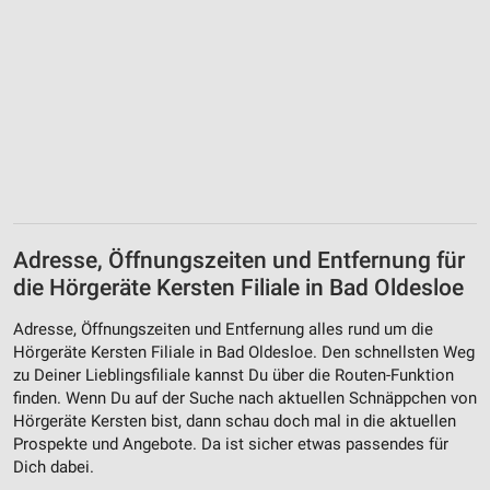
Verwendung von Profilen zur Auswahl
personalisierter Werbung
Erstellung von Profilen zur Personalisierung
von Inhalten
Verwendung von Profilen zur Auswahl
personalisierter Inhalte
Messung der Werbeleistung
Adresse, Öffnungszeiten und Entfernung für
Messung der Performance von Inhalten
die Hörgeräte Kersten Filiale in Bad Oldesloe
Analyse von Zielgruppen durch Statistiken oder
Adresse, Öffnungszeiten und Entfernung alles rund um die
Kombinationen von Daten aus verschiedenen
Quellen
Hörgeräte Kersten Filiale in Bad Oldesloe. Den schnellsten Weg
zu Deiner Lieblingsfiliale kannst Du über die Routen-Funktion
Entwicklung und Verbesserung der Angebote
finden. Wenn Du auf der Suche nach aktuellen Schnäppchen von
Hörgeräte Kersten bist, dann schau doch mal in die aktuellen
Verwendung reduzierter Daten zur Auswahl von
Prospekte und Angebote. Da ist sicher etwas passendes für
Inhalten
Dich dabei.