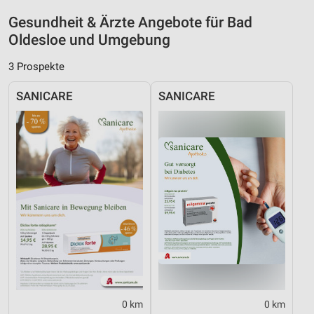
IAB-Besonderheiten:
Gesundheit & Ärzte Angebote für Bad
Verwendung genauer Standortdaten
Oldesloe und Umgebung
Geräte anhand von aktiv angeforderten
Informationen identifizieren
3 Prospekte
Nicht-IAB-Verarbeitungszwecke:
SANICARE
SANICARE
Notwendig
Performance
Funktional
Werbung
0 km
0 km