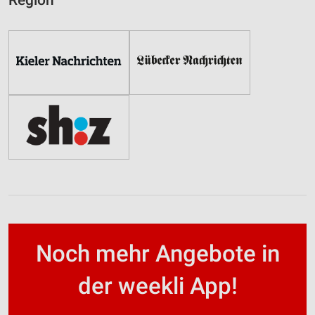
Region
Noch mehr Angebote in
der weekli App!