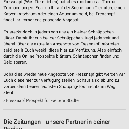
Fressnapf (Was Tiere lieben) hat alles rund um das Thema
Geräte anhand von aktiv angeforderten
Zoohandlungen. Egal ob Ihr auf der Suche nach Tierfutter, einen
Informationen identifizieren
Katzenkratzbaum oder einen Aquarium seid, bei Fressnapf
Nicht-IAB-Verarbeitungszwecke:
findet Ihr immer das passende Angebot.
Notwendig
Es steckt doch in jedem von uns ein kleiner Schnäppchen-
Jäger. Damit Ihr nun bei der Schnäppchen-Jagd jederzeit und
Performance
überall über die aktuellen Angebote von Fressnapf informiert
seid, stellt Euch weekli diese hier zur Verfügung. Also einfach
Funktional
durch die Online-Prospekte blättern, Schnäppchen finden und
Geld sparen.
Werbung
Sobald es wieder neue Angebote von Fressnapf gibt werden wir
Euch diese hier zur Verfügung stellen. Schaut also ab und zu
vorbei, damit eurer nächsten Shopping-Tour nichts im Weg
steht.
›
Fressnapf Prospekt für weitere Städte
Die Zeitungen - unsere Partner in deiner