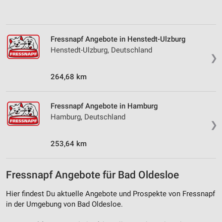
Erstellung von Profilen zur Personalisierung
von Inhalten
Fressnapf Angebote in Henstedt-Ulzburg
Verwendung von Profilen zur Auswahl
personalisierter Inhalte
Henstedt-Ulzburg, Deutschland
❯
Messung der Werbeleistung
264,68 km
Messung der Performance von Inhalten
Fressnapf Angebote in Hamburg
Analyse von Zielgruppen durch Statistiken oder
Hamburg, Deutschland
Kombinationen von Daten aus verschiedenen
❯
Quellen
253,64 km
Entwicklung und Verbesserung der Angebote
Verwendung reduzierter Daten zur Auswahl von
Fressnapf Angebote für Bad Oldesloe
Inhalten
IAB-Besonderheiten:
Hier findest Du aktuelle Angebote und Prospekte von Fressnapf
in der Umgebung von Bad Oldesloe.
Verwendung genauer Standortdaten