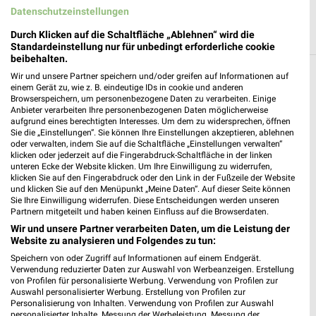
Datenschutzeinstellungen
Durch Klicken auf die Schaltfläche „Ablehnen“ wird die
Standardeinstellung nur für unbedingt erforderliche cookie
beibehalten.
Wir und unsere Partner speichern und/oder greifen auf Informationen auf
Weitere Fressnapf Geschäfte mit Angeboten
einem Gerät zu, wie z. B. eindeutige IDs in cookie und anderen
in und um Bad Oldesloe
Browserspeichern, um personenbezogene Daten zu verarbeiten. Einige
Anbieter verarbeiten Ihre personenbezogenen Daten möglicherweise
aufgrund eines berechtigten Interesses. Um dem zu widersprechen, öffnen
5 Geschäfte und Orte
Sie die „Einstellungen“. Sie können Ihre Einstellungen akzeptieren, ablehnen
oder verwalten, indem Sie auf die Schaltfläche „Einstellungen verwalten“
klicken oder jederzeit auf die Fingerabdruck-Schaltfläche in der linken
Fressnapf Angebote in Bad Segeberg
unteren Ecke der Website klicken. Um Ihre Einwilligung zu widerrufen,
klicken Sie auf den Fingerabdruck oder den Link in der Fußzeile der Website
Bad Segeberg, Deutschland
und klicken Sie auf den Menüpunkt „Meine Daten“. Auf dieser Seite können
❯
Sie Ihre Einwilligung widerrufen. Diese Entscheidungen werden unseren
Partnern mitgeteilt und haben keinen Einfluss auf die Browserdaten.
258,91 km
Wir und unsere Partner verarbeiten Daten, um die Leistung der
Website zu analysieren und Folgendes zu tun:
Speichern von oder Zugriff auf Informationen auf einem Endgerät.
Fressnapf Angebote in Lübeck
Verwendung reduzierter Daten zur Auswahl von Werbeanzeigen. Erstellung
Lübeck, Deutschland
von Profilen für personalisierte Werbung. Verwendung von Profilen zur
❯
Auswahl personalisierter Werbung. Erstellung von Profilen zur
Personalisierung von Inhalten. Verwendung von Profilen zur Auswahl
236,76 km
personalisierter Inhalte. Messung der Werbeleistung. Messung der