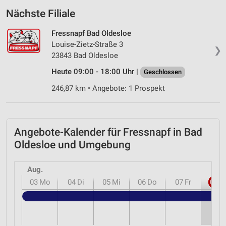
Nächste Filiale
Fressnapf Bad Oldesloe
Louise-Zietz-Straße 3
❯
23843 Bad Oldesloe
Heute 09:00 - 18:00 Uhr |
Geschlossen
246,87 km • Angebote: 1 Prospekt
Angebote-Kalender für Fressnapf in Bad
Oldesloe und Umgebung
Aug.
03
Mo
04
Di
05
Mi
06
Do
07
Fr
08
S