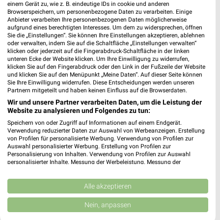
einem Gerät zu, wie z. B. eindeutige IDs in cookie und anderen
Browserspeichern, um personenbezogene Daten zu verarbeiten. Einige
Anbieter verarbeiten Ihre personenbezogenen Daten möglicherweise
aufgrund eines berechtigten Interesses. Um dem zu widersprechen, öffnen
Sie die „Einstellungen“. Sie können Ihre Einstellungen akzeptieren, ablehnen
oder verwalten, indem Sie auf die Schaltfläche „Einstellungen verwalten“
klicken oder jederzeit auf die Fingerabdruck-Schaltfläche in der linken
unteren Ecke der Website klicken. Um Ihre Einwilligung zu widerrufen,
klicken Sie auf den Fingerabdruck oder den Link in der Fußzeile der Website
und klicken Sie auf den Menüpunkt „Meine Daten“. Auf dieser Seite können
Sie Ihre Einwilligung widerrufen. Diese Entscheidungen werden unseren
0,3 km
0,3 km
Partnern mitgeteilt und haben keinen Einfluss auf die Browserdaten.
Schuleinleger 2026
Angebote ab 10.08.
Wir und unsere Partner verarbeiten Daten, um die Leistung der
Gültig bis Sa. 29.08.
Gültig ab Mo. 10.08.
Website zu analysieren und Folgendes zu tun:
Speichern von oder Zugriff auf Informationen auf einem Endgerät.
Rossmann
Rossmann
Verwendung reduzierter Daten zur Auswahl von Werbeanzeigen. Erstellung
von Profilen für personalisierte Werbung. Verwendung von Profilen zur
Auswahl personalisierter Werbung. Erstellung von Profilen zur
Personalisierung von Inhalten. Verwendung von Profilen zur Auswahl
personalisierter Inhalte. Messung der Werbeleistung. Messung der
Performance von Inhalten. Analyse von Zielgruppen durch Statistiken oder
Kombinationen von Daten aus verschiedenen Quellen. Entwicklung und
Verbesserung der Angebote. Verwendung reduzierter Daten zur Auswahl
Alle akzeptieren
von Inhalten.
Daten können außerhalb der Europäischen Union weitergegeben und in die
Nein, anpassen
USA gesendet werden.