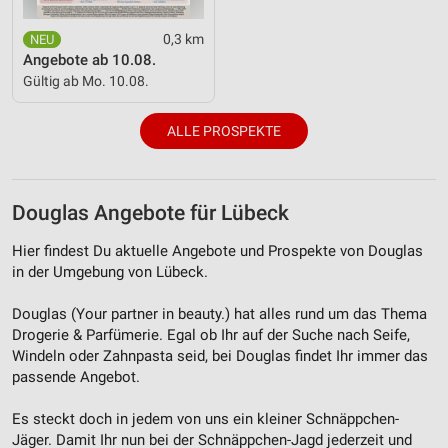
Messung der Werbeleistung
0,3 km
Angebote ab 10.08.
Messung der Performance von Inhalten
Gültig ab Mo. 10.08.
Analyse von Zielgruppen durch Statistiken oder
Kombinationen von Daten aus verschiedenen
ALLE PROSPEKTE
Quellen
Entwicklung und Verbesserung der Angebote
Douglas Angebote für Lübeck
Verwendung reduzierter Daten zur Auswahl von
Inhalten
Hier findest Du aktuelle Angebote und Prospekte von Douglas
in der Umgebung von Lübeck.
IAB-Besonderheiten:
Verwendung genauer Standortdaten
Douglas (Your partner in beauty.) hat alles rund um das Thema
Drogerie & Parfümerie. Egal ob Ihr auf der Suche nach Seife,
Geräte anhand von aktiv angeforderten
Windeln oder Zahnpasta seid, bei Douglas findet Ihr immer das
Informationen identifizieren
passende Angebot.
Nicht-IAB-Verarbeitungszwecke:
Es steckt doch in jedem von uns ein kleiner Schnäppchen-
Notwendig
Jäger. Damit Ihr nun bei der Schnäppchen-Jagd jederzeit und