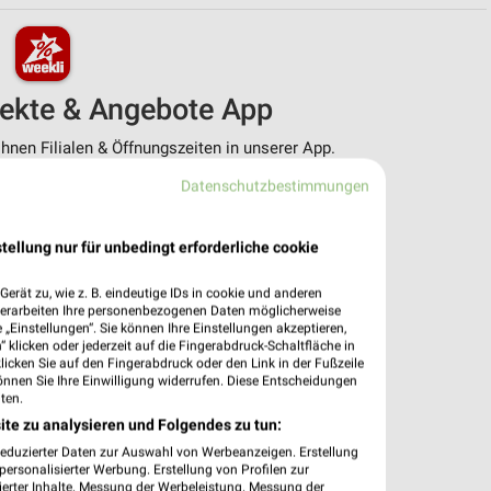
pekte & Angebote App
nen Filialen & Öffnungszeiten in unserer App.
Datenschutzbestimmungen
e Angebote
ieblingshändler
htigungen bei neuen Prospekten
tellung nur für unbedingt erforderliche cookie
 Einkauf stressfrei planen
erät zu, wie z. B. eindeutige IDs in cookie und anderen
 App jetzt laden oder QR-Code scannen.
verarbeiten Ihre personenbezogenen Daten möglicherweise
„Einstellungen“. Sie können Ihre Einstellungen akzeptieren,
 klicken oder jederzeit auf die Fingerabdruck-Schaltfläche in
klicken Sie auf den Fingerabdruck oder den Link in der Fußzeile
önnen Sie Ihre Einwilligung widerrufen. Diese Entscheidungen
ten.
ite zu analysieren und Folgendes zu tun:
reduzierter Daten zur Auswahl von Werbeanzeigen. Erstellung
ersonalisierter Werbung. Erstellung von Profilen zur
ierter Inhalte. Messung der Werbeleistung. Messung der