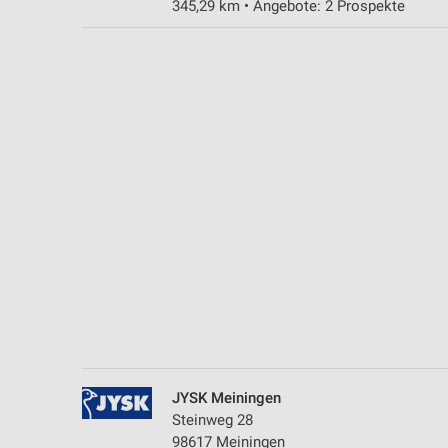
345,29 km • Angebote: 2 Prospekte
Messung der Performance von Inhalten
Analyse von Zielgruppen durch Statistiken oder Kombinationen 
Quellen
Entwicklung und Verbesserung der Angebote
Verwendung reduzierter Daten zur Auswahl von Inhalten
IAB-Besonderheiten:
Verwendung genauer Standortdaten
Geräte anhand von aktiv angeforderten Informationen identifizie
Nicht-IAB-Verarbeitungszwecke:
Notwendig
Performance
JYSK Meiningen
Funktional
Steinweg 28
98617 Meiningen
Werbung