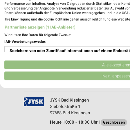
Performance von Inhalten. Analyse von Zielgruppen durch Statistiken oder Kom
und Verbesserung der Angebote. Verwendung reduzierter Daten zur Auswahl von
Daten können außerhalb der Europäischen Union weitergegeben und in die USA 
Ihre Einwilligung und die cookie Richtlinie gelten ausschließlich für diese Websit
Partnerliste anzeigen (1 IAB-Anbieter)
Wir nutzen Ihre Daten für folgende Zwecke:
IAB-Verarbeitungszwecke:
Speichern von oder Zugriff auf Informationen auf einem Endgerät
Opti Wohnwelt Niederlauer
Industriestraße 5
Verwendung reduzierter Daten zur Auswahl von Werbeanzeigen
97618 Niederlauer
Alle akzeptiere
Heute 09:30 - 19:00 Uhr |
Geschlossen
Erstellung von Profilen für personalisierte Werbung
Nein, anpassen
333,06 km • Angebote: 5 Prospekte
Verwendung von Profilen zur Auswahl personalisierter Werbung
Erstellung von Profilen zur Personalisierung von Inhalten
JYSK Bad Kissingen
Sieboldstraße 1
Verwendung von Profilen zur Auswahl personalisierter Inhalte
97688 Bad Kissingen
Heute 10:00 - 18:30 Uhr |
Messung der Werbeleistung
Geschlossen