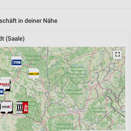
chäft in deiner Nähe
t (Saale)
⛶