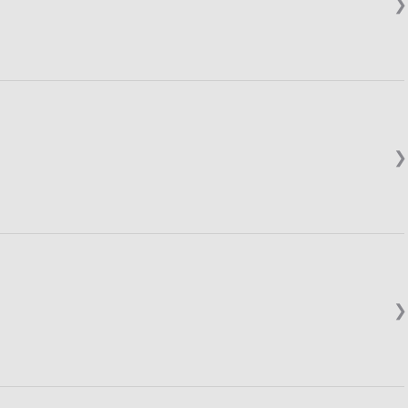
❯
❯
❯