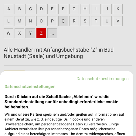
A
B
C
D
E
F
G
H
I
J
K
L
M
N
O
P
Q
R
S
T
U
V
W
X
Y
Z
...
Alle Händler mit Anfangsbuchstabe "Z" in Bad
Neustadt (Saale) und Umgebung
ZOO & Co. - aktueller Prospekt mit Angeboten
Datenschutzbestimmungen
für Schmalkalden
Datenschutzeinstellungen
Durch Klicken auf die Schaltfläche „Ablehnen“ wird die
Standardeinstellung nur für unbedingt erforderliche cookie
beibehalten.
Wir und unsere Partner speichern und/oder greifen auf Informationen auf
einem Gerät zu, wie z. B. eindeutige IDs in cookie und anderen
Browserspeichern, um personenbezogene Daten zu verarbeiten. Einige
Anbieter verarbeiten Ihre personenbezogenen Daten möglicherweise
aufgrund eines berechtigten Interesses. Um dem zu widersprechen, öffnen