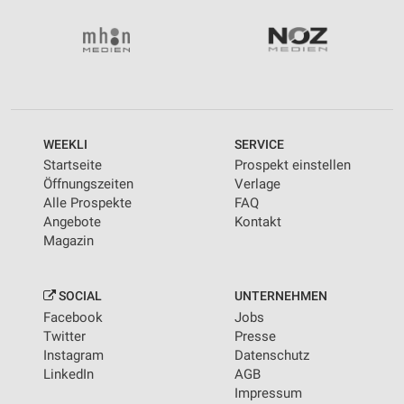
Wir nutzen Ihre Daten für folgende Zwecke:
IAB-Verarbeitungszwecke:
Speichern von oder Zugriff auf Informationen
auf einem Endgerät
Verwendung reduzierter Daten zur Auswahl von
Werbeanzeigen
WEEKLI
SERVICE
Erstellung von Profilen für personalisierte
Startseite
Prospekt einstellen
Werbung
Öffnungszeiten
Verlage
Alle Prospekte
FAQ
Verwendung von Profilen zur Auswahl
Angebote
Kontakt
personalisierter Werbung
Magazin
Erstellung von Profilen zur Personalisierung
von Inhalten
SOCIAL
UNTERNEHMEN
Verwendung von Profilen zur Auswahl
Facebook
Jobs
personalisierter Inhalte
Twitter
Presse
Instagram
Datenschutz
Messung der Werbeleistung
LinkedIn
AGB
Impressum