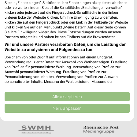
Noch mehr Angebote in
Sie die „Einstellungen“. Sie können Ihre Einstellungen akzeptieren, ablehnen
oder verwalten, indem Sie auf die Schaltfläche „Einstellungen verwalten“
der weekli App!
klicken oder jederzeit auf die Fingerabdruck-Schaltfläche in der linken
unteren Ecke der Website klicken. Um Ihre Einwilligung zu widerrufen,
klicken Sie auf den Fingerabdruck oder den Link in der Fußzeile der Website
und klicken Sie auf den Menüpunkt „Meine Daten“. Auf dieser Seite können
Sie Ihre Einwilligung widerrufen. Diese Entscheidungen werden unseren
Partnern mitgeteilt und haben keinen Einfluss auf die Browserdaten.
Wir und unsere Partner verarbeiten Daten, um die Leistung der
Website zu analysieren und Folgendes zu tun:
Jetzt kostenlos laden
Speichern von oder Zugriff auf Informationen auf einem Endgerät.
Verwendung reduzierter Daten zur Auswahl von Werbeanzeigen. Erstellung
von Profilen für personalisierte Werbung. Verwendung von Profilen zur
Auswahl personalisierter Werbung. Erstellung von Profilen zur
Prospekte App für Android
Personalisierung von Inhalten. Verwendung von Profilen zur Auswahl
personalisierter Inhalte. Messung der Werbeleistung. Messung der
Prospekte App für iOS
Performance von Inhalten. Analyse von Zielgruppen durch Statistiken oder
Kombinationen von Daten aus verschiedenen Quellen. Entwicklung und
Kostenlos im App Store erhältlich
Verbesserung der Angebote. Verwendung reduzierter Daten zur Auswahl
Alle akzeptieren
von Inhalten.
Daten können außerhalb der Europäischen Union weitergegeben und in die
Nein, anpassen
USA gesendet werden.
In Kooperation mit:
Ihre Einwilligung und die cookie Richtlinie gelten ausschließlich für diese
Website/App.
Partnerliste anzeigen (1 IAB-Anbieter)