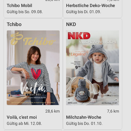
Tchibo Mobil
Herbstliche Deko-Woche
Geräte anhand von aktiv angeforderten
Gültig bis So. 09.08.
Gültig bis Di. 01.09.
Informationen identifizieren
Tchibo
NKD
Nicht-IAB-Verarbeitungszwecke:
Notwendig
Performance
Funktional
Werbung
28,6 km
7,6 km
Voilà, c’est moi
Milchzahn-Woche
Gültig ab Mi. 12.08.
Gültig bis Do. 01.10.