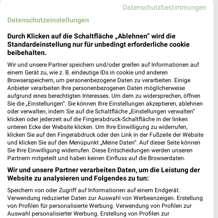
Datenschutzbestimmungen
439,32 km • Angebote: 2 Prospekte
Datenschutzeinstellungen
Durch Klicken auf die Schaltfläche „Ablehnen“ wird die
WITT WEIDEN Passau
Standardeinstellung nur für unbedingt erforderliche cookie
beibehalten.
Große Klingergasse 4
94032 Passau
Wir und unsere Partner speichern und/oder greifen auf Informationen auf
❯
einem Gerät zu, wie z. B. eindeutige IDs in cookie und anderen
Heute 09:00 - 18:00 Uhr |
Geöffnet
Browserspeichern, um personenbezogene Daten zu verarbeiten. Einige
Anbieter verarbeiten Ihre personenbezogenen Daten möglicherweise
438,70 km
aufgrund eines berechtigten Interesses. Um dem zu widersprechen, öffnen
Sie die „Einstellungen“. Sie können Ihre Einstellungen akzeptieren, ablehnen
oder verwalten, indem Sie auf die Schaltfläche „Einstellungen verwalten“
klicken oder jederzeit auf die Fingerabdruck-Schaltfläche in der linken
BRAX Store Passau
unteren Ecke der Website klicken. Um Ihre Einwilligung zu widerrufen,
Ludwigstraße 13
klicken Sie auf den Fingerabdruck oder den Link in der Fußzeile der Website
und klicken Sie auf den Menüpunkt „Meine Daten“. Auf dieser Seite können
94032 Passau
❯
Sie Ihre Einwilligung widerrufen. Diese Entscheidungen werden unseren
Partnern mitgeteilt und haben keinen Einfluss auf die Browserdaten.
Heute 09:30 - 19:00 Uhr |
Geöffnet
Wir und unsere Partner verarbeiten Daten, um die Leistung der
438,76 km
Website zu analysieren und Folgendes zu tun:
Speichern von oder Zugriff auf Informationen auf einem Endgerät.
Verwendung reduzierter Daten zur Auswahl von Werbeanzeigen. Erstellung
Tchibo Filiale mit Kaffee Bar Passau
von Profilen für personalisierte Werbung. Verwendung von Profilen zur
Auswahl personalisierter Werbung. Erstellung von Profilen zur
Theresienstrasse 2