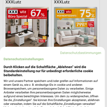
XXXLutz
XXXLutz
Datenschutzbestimmungen
Datenschutzeinstellungen
Durch Klicken auf die Schaltfläche „Ablehnen“ wird die
Standardeinstellung nur für unbedingt erforderliche cookie
23,1 km
23,1 km
beibehalten.
Büro Spezial
Wohnenpreishits
Wir und unsere Partner speichern und/oder greifen auf Informationen auf
Gültig bis Fr. 14.08.
Gültig bis Fr. 14.08.
einem Gerät zu, wie z. B. eindeutige IDs in cookie und anderen
Browserspeichern, um personenbezogene Daten zu verarbeiten. Einige
Anbieter verarbeiten Ihre personenbezogenen Daten möglicherweise
XXXLutz
XXXLutz
aufgrund eines berechtigten Interesses. Um dem zu widersprechen, öffnen
Sie die „Einstellungen“. Sie können Ihre Einstellungen akzeptieren, ablehnen
oder verwalten, indem Sie auf die Schaltfläche „Einstellungen verwalten“