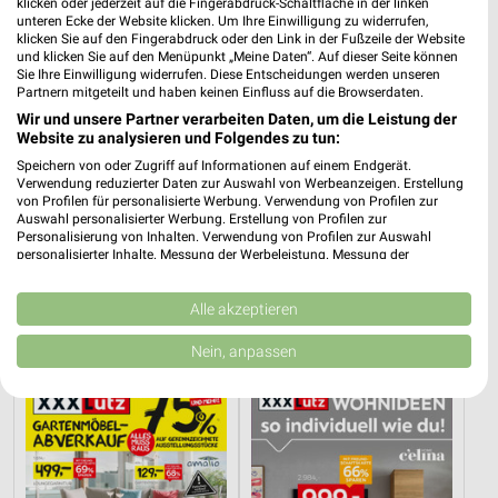
klicken oder jederzeit auf die Fingerabdruck-Schaltfläche in der linken
unteren Ecke der Website klicken. Um Ihre Einwilligung zu widerrufen,
klicken Sie auf den Fingerabdruck oder den Link in der Fußzeile der Website
und klicken Sie auf den Menüpunkt „Meine Daten“. Auf dieser Seite können
Sie Ihre Einwilligung widerrufen. Diese Entscheidungen werden unseren
Partnern mitgeteilt und haben keinen Einfluss auf die Browserdaten.
Wir und unsere Partner verarbeiten Daten, um die Leistung der
Website zu analysieren und Folgendes zu tun:
Speichern von oder Zugriff auf Informationen auf einem Endgerät.
Verwendung reduzierter Daten zur Auswahl von Werbeanzeigen. Erstellung
von Profilen für personalisierte Werbung. Verwendung von Profilen zur
Auswahl personalisierter Werbung. Erstellung von Profilen zur
Personalisierung von Inhalten. Verwendung von Profilen zur Auswahl
personalisierter Inhalte. Messung der Werbeleistung. Messung der
23,1 km
23,1 km
Performance von Inhalten. Analyse von Zielgruppen durch Statistiken oder
Badezimmer-Testerinnen
Junges Wohnen
Kombinationen von Daten aus verschiedenen Quellen. Entwicklung und
Verbesserung der Angebote. Verwendung reduzierter Daten zur Auswahl
Alle akzeptieren
Noch morgen gültig
Noch morgen gültig
von Inhalten.
Daten können außerhalb der Europäischen Union weitergegeben und in die
Nein, anpassen
XXXLutz
XXXLutz
USA gesendet werden.
Ihre Einwilligung und die cookie Richtlinie gelten ausschließlich für diese
Website/App.
Partnerliste anzeigen (1 IAB-Anbieter)
Wir nutzen Ihre Daten für folgende Zwecke:
IAB-Verarbeitungszwecke: