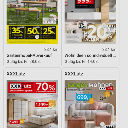
Speichern von oder Zugriff auf Informationen
auf einem Endgerät
Verwendung reduzierter Daten zur Auswahl von
Werbeanzeigen
Erstellung von Profilen für personalisierte
Werbung
23,1 km
23,1 km
Gartenmöbel-Abverkauf
Wohnideen so individuell wie du!
Verwendung von Profilen zur Auswahl
personalisierter Werbung
Gültig bis Fr. 28.08.
Gültig bis Fr. 14.08.
Erstellung von Profilen zur Personalisierung
XXXLutz
XXXLutz
von Inhalten
Verwendung von Profilen zur Auswahl
personalisierter Inhalte
Messung der Werbeleistung
Messung der Performance von Inhalten