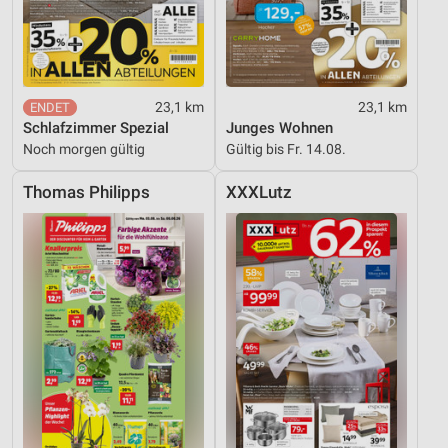
Analyse von Zielgruppen durch Statistiken oder
Kombinationen von Daten aus verschiedenen
Quellen
Entwicklung und Verbesserung der Angebote
23,1 km
23,1 km
Verwendung reduzierter Daten zur Auswahl von
Schlafzimmer Spezial
Junges Wohnen
Inhalten
Noch morgen gültig
Gültig bis Fr. 14.08.
IAB-Besonderheiten:
Thomas Philipps
XXXLutz
Verwendung genauer Standortdaten
Geräte anhand von aktiv angeforderten
Informationen identifizieren
Nicht-IAB-Verarbeitungszwecke:
Notwendig
Performance
Funktional
Werbung