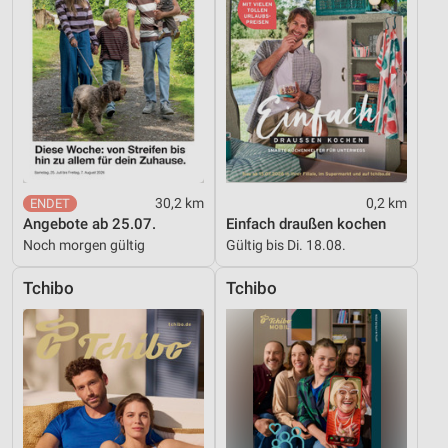
Verwendung reduzierter Daten zur Auswahl von
Inhalten
IAB-Besonderheiten:
Verwendung genauer Standortdaten
Geräte anhand von aktiv angeforderten
Informationen identifizieren
30,2 km
0,2 km
Nicht-IAB-Verarbeitungszwecke:
Angebote ab 25.07.
Einfach draußen kochen
Notwendig
Noch morgen gültig
Gültig bis Di. 18.08.
Performance
Tchibo
Tchibo
Funktional
Werbung