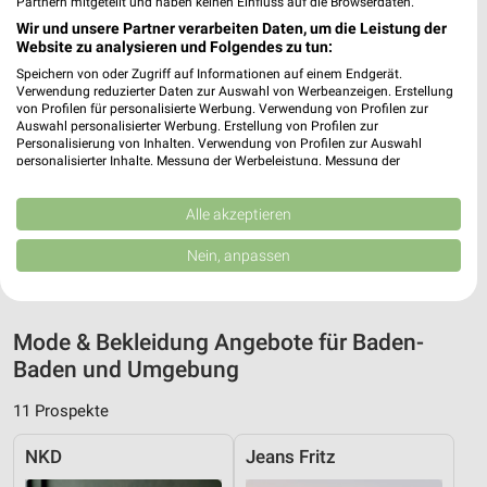
Partnern mitgeteilt und haben keinen Einfluss auf die Browserdaten.
Wir und unsere Partner verarbeiten Daten, um die Leistung der
Website zu analysieren und Folgendes zu tun:
Speichern von oder Zugriff auf Informationen auf einem Endgerät.
Verwendung reduzierter Daten zur Auswahl von Werbeanzeigen. Erstellung
Adresse, Öffnungszeiten und Route für die
von Profilen für personalisierte Werbung. Verwendung von Profilen zur
H&M Filiale in Baden-Baden
Auswahl personalisierter Werbung. Erstellung von Profilen zur
Personalisierung von Inhalten. Verwendung von Profilen zur Auswahl
personalisierter Inhalte. Messung der Werbeleistung. Messung der
Egal ob Adresse, Öffnungszeiten oder Route, hier findest Du
Performance von Inhalten. Analyse von Zielgruppen durch Statistiken oder
alles zur H&M Filiale in Baden-Baden. Die aktuellsten Angebote
Kombinationen von Daten aus verschiedenen Quellen. Entwicklung und
Verbesserung der Angebote. Verwendung reduzierter Daten zur Auswahl
Alle akzeptieren
kannst Du Dir in den neuesten Prospekten anschauen. Wenn Du
von Inhalten.
ein schönes Schnäppchen gefunden hast, kannst Du über die
Daten können außerhalb der Europäischen Union weitergegeben und in die
Nein, anpassen
Routen-Funktion den schnellsten Weg zu Deiner Lieblings-
USA gesendet werden.
Filiale von H&M finden.
Ihre Einwilligung und die cookie Richtlinie gelten ausschließlich für diese
Website/App.
Partnerliste anzeigen (1 IAB-Anbieter)
Mode & Bekleidung Angebote für Baden-
Wir nutzen Ihre Daten für folgende Zwecke:
Baden und Umgebung
IAB-Verarbeitungszwecke:
11 Prospekte
Speichern von oder Zugriff auf Informationen
auf einem Endgerät
NKD
Jeans Fritz
Verwendung reduzierter Daten zur Auswahl von