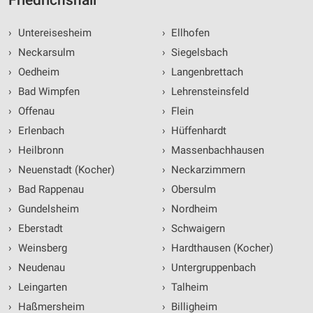
Friedrichshall
›
Untereisesheim
›
Ellhofen
›
Neckarsulm
›
Siegelsbach
›
Oedheim
›
Langenbrettach
›
Bad Wimpfen
›
Lehrensteinsfeld
›
Offenau
›
Flein
›
Erlenbach
›
Hüffenhardt
›
Heilbronn
›
Massenbachhausen
›
Neuenstadt (Kocher)
›
Neckarzimmern
›
Bad Rappenau
›
Obersulm
›
Gundelsheim
›
Nordheim
›
Eberstadt
›
Schwaigern
›
Weinsberg
›
Hardthausen (Kocher)
›
Neudenau
›
Untergruppenbach
›
Leingarten
›
Talheim
›
Haßmersheim
›
Billigheim