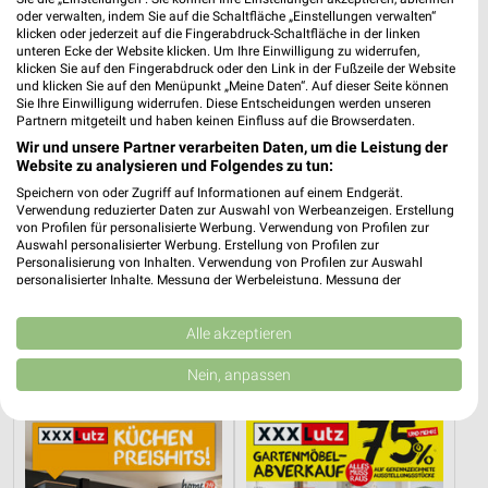
oder verwalten, indem Sie auf die Schaltfläche „Einstellungen verwalten“
klicken oder jederzeit auf die Fingerabdruck-Schaltfläche in der linken
unteren Ecke der Website klicken. Um Ihre Einwilligung zu widerrufen,
klicken Sie auf den Fingerabdruck oder den Link in der Fußzeile der Website
und klicken Sie auf den Menüpunkt „Meine Daten“. Auf dieser Seite können
Sie Ihre Einwilligung widerrufen. Diese Entscheidungen werden unseren
Partnern mitgeteilt und haben keinen Einfluss auf die Browserdaten.
Wir und unsere Partner verarbeiten Daten, um die Leistung der
Website zu analysieren und Folgendes zu tun:
Speichern von oder Zugriff auf Informationen auf einem Endgerät.
Verwendung reduzierter Daten zur Auswahl von Werbeanzeigen. Erstellung
von Profilen für personalisierte Werbung. Verwendung von Profilen zur
Auswahl personalisierter Werbung. Erstellung von Profilen zur
Personalisierung von Inhalten. Verwendung von Profilen zur Auswahl
personalisierter Inhalte. Messung der Werbeleistung. Messung der
Performance von Inhalten. Analyse von Zielgruppen durch Statistiken oder
7,3 km
36,8 km
Kombinationen von Daten aus verschiedenen Quellen. Entwicklung und
Angebote ab 08.08.
Küchentrends
Verbesserung der Angebote. Verwendung reduzierter Daten zur Auswahl
Alle akzeptieren
Gültig bis Fr. 14.08.
Gültig bis Mi. 30.09.
von Inhalten.
Daten können außerhalb der Europäischen Union weitergegeben und in die
Nein, anpassen
USA gesendet werden.
XXXLutz
XXXLutz
Ihre Einwilligung und die cookie Richtlinie gelten ausschließlich für diese
Website/App.
Partnerliste anzeigen (1 IAB-Anbieter)
Wir nutzen Ihre Daten für folgende Zwecke: