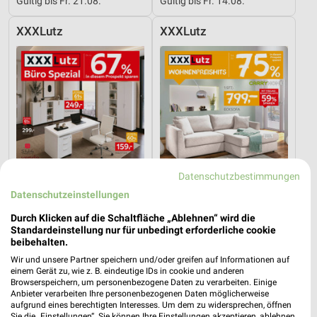
Gültig bis Fr. 21.08.
Gültig bis Fr. 14.08.
XXXLutz
XXXLutz
Datenschutzbestimmungen
Datenschutzeinstellungen
Durch Klicken auf die Schaltfläche „Ablehnen“ wird die
Standardeinstellung nur für unbedingt erforderliche cookie
7,3 km
7,3 km
beibehalten.
Büro Spezial
Wohnenpreishits
Wir und unsere Partner speichern und/oder greifen auf Informationen auf
Gültig bis Fr. 14.08.
Gültig bis Fr. 14.08.
einem Gerät zu, wie z. B. eindeutige IDs in cookie und anderen
Browserspeichern, um personenbezogene Daten zu verarbeiten. Einige
Anbieter verarbeiten Ihre personenbezogenen Daten möglicherweise
XXXLutz
Opti Wohnwelt
aufgrund eines berechtigten Interesses. Um dem zu widersprechen, öffnen
Sie die „Einstellungen“. Sie können Ihre Einstellungen akzeptieren, ablehnen