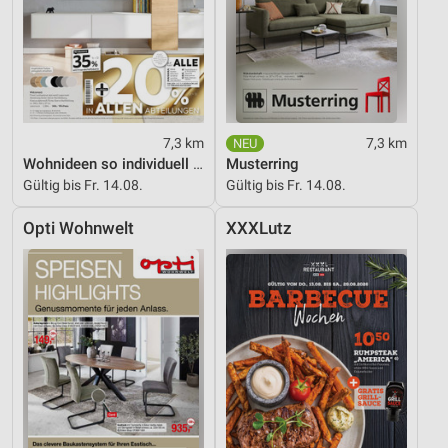
Analyse von Zielgruppen durch Statistiken oder
Kombinationen von Daten aus verschiedenen
Quellen
Entwicklung und Verbesserung der Angebote
7,3 km
7,3 km
Verwendung reduzierter Daten zur Auswahl von
Wohnideen so individuell wie du!
Musterring
Inhalten
Gültig bis Fr. 14.08.
Gültig bis Fr. 14.08.
IAB-Besonderheiten:
Opti Wohnwelt
XXXLutz
Verwendung genauer Standortdaten
Geräte anhand von aktiv angeforderten
Informationen identifizieren
Nicht-IAB-Verarbeitungszwecke:
Notwendig
Performance
Funktional