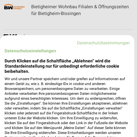
Bietigheimer Wohnbau Filialen & Öffnungszeiten
für Bietigheim-Bissingen
Biffar Filialen & Öffnungszeiten für Stuttgart
Datenschutzbestimmungen
Datenschutzeinstellungen
Durch Klicken auf die Schaltfläche „Ablehnen“ wird die
Standardeinstellung nur für unbedingt erforderliche cookie
BigXtra Prospekte, Angebote, Günstige Flüge
beibehalten.
Wir und unsere Partner speichern und/oder greifen auf Informationen auf
einem Gerät zu, wie z. B. eindeutige IDs in cookie und anderen
Browserspeichern, um personenbezogene Daten zu verarbeiten. Einige
Anbieter verarbeiten Ihre personenbezogenen Daten möglicherweise
aufgrund eines berechtigten Interesses. Um dem zu widersprechen, öffnen
Bike Arena Bender Filialen & Öffnungszeiten für
Sie die „Einstellungen“. Sie können Ihre Einstellungen akzeptieren, ablehnen
Heilbronn
oder verwalten, indem Sie auf die Schaltfläche „Einstellungen verwalten“
klicken oder jederzeit auf die Fingerabdruck-Schaltfläche in der linken
unteren Ecke der Website klicken. Um Ihre Einwilligung zu widerrufen,
klicken Sie auf den Fingerabdruck oder den Link in der Fußzeile der Website
und klicken Sie auf den Menüpunkt „Meine Daten“. Auf dieser Seite können
Bike Center Herzer Filialen & Öffnungszeiten für
Sie Ihre Einwilligung widerrufen. Diese Entscheidungen werden unseren