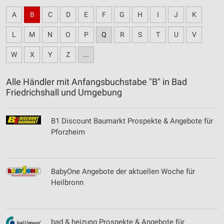
A
B
C
D
E
F
G
H
I
J
K
L
M
N
O
P
Q
R
S
T
U
V
W
X
Y
Z
...
Alle Händler mit Anfangsbuchstabe "B" in Bad
Friedrichshall und Umgebung
B1 Discount Baumarkt Prospekte & Angebote für
Pforzheim
BabyOne Angebote der aktuellen Woche für
Heilbronn
bad & heizung Prospekte & Angebote für