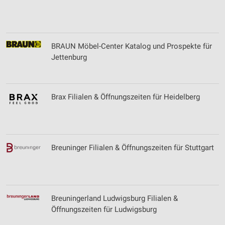
Verwendung reduzierter Daten zur Auswahl von
Inhalten
IAB-Besonderheiten:
BRAUN Möbel-Center Katalog und Prospekte für
Jettenburg
Verwendung genauer Standortdaten
Geräte anhand von aktiv angeforderten
Informationen identifizieren
Brax Filialen & Öffnungszeiten für Heidelberg
Nicht-IAB-Verarbeitungszwecke:
Notwendig
Performance
Breuninger Filialen & Öffnungszeiten für Stuttgart
Funktional
Werbung
Breuningerland Ludwigsburg Filialen &
Öffnungszeiten für Ludwigsburg