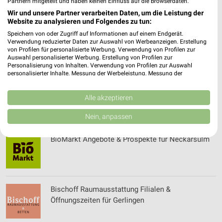
Göppingen
Partnern mitgeteilt und haben keinen Einfluss auf die Browserdaten.
Wir und unsere Partner verarbeiten Daten, um die Leistung der
Website zu analysieren und Folgendes zu tun:
Speichern von oder Zugriff auf Informationen auf einem Endgerät.
Bilderhaus e.V. Filialen & Öffnungszeiten für
Verwendung reduzierter Daten zur Auswahl von Werbeanzeigen. Erstellung
Gschwend
von Profilen für personalisierte Werbung. Verwendung von Profilen zur
Auswahl personalisierter Werbung. Erstellung von Profilen zur
Personalisierung von Inhalten. Verwendung von Profilen zur Auswahl
personalisierter Inhalte. Messung der Werbeleistung. Messung der
Performance von Inhalten. Analyse von Zielgruppen durch Statistiken oder
bilgro Getränke Filialen & Öffnungszeiten für
Kombinationen von Daten aus verschiedenen Quellen. Entwicklung und
Verbesserung der Angebote. Verwendung reduzierter Daten zur Auswahl
Alle akzeptieren
Heilbronn
von Inhalten.
Daten können außerhalb der Europäischen Union weitergegeben und in die
Nein, anpassen
USA gesendet werden.
Ihre Einwilligung und die cookie Richtlinie gelten ausschließlich für diese
BioMarkt Angebote & Prospekte für Neckarsulm
Website/App.
Partnerliste anzeigen (1 IAB-Anbieter)
Wir nutzen Ihre Daten für folgende Zwecke:
IAB-Verarbeitungszwecke:
Bischoff Raumausstattung Filialen &
Speichern von oder Zugriff auf Informationen
Öffnungszeiten für Gerlingen
auf einem Endgerät
Verwendung reduzierter Daten zur Auswahl von