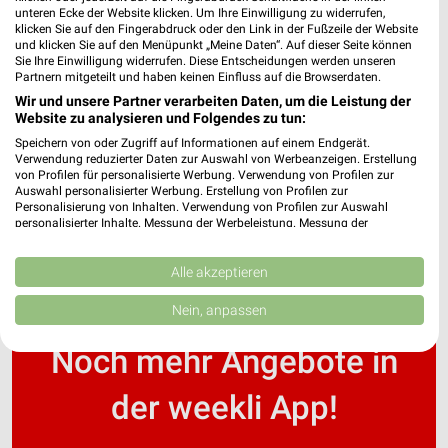
unteren Ecke der Website klicken. Um Ihre Einwilligung zu widerrufen,
klicken Sie auf den Fingerabdruck oder den Link in der Fußzeile der Website
und klicken Sie auf den Menüpunkt „Meine Daten“. Auf dieser Seite können
VR-Bank Neckar-Enz Filialen & Öffnungszeiten
Sie Ihre Einwilligung widerrufen. Diese Entscheidungen werden unseren
für Bönnigheim
Partnern mitgeteilt und haben keinen Einfluss auf die Browserdaten.
Wir und unsere Partner verarbeiten Daten, um die Leistung der
Website zu analysieren und Folgendes zu tun:
Speichern von oder Zugriff auf Informationen auf einem Endgerät.
VS Vereinigte Spezialmöbelfabriken Filialen &
Verwendung reduzierter Daten zur Auswahl von Werbeanzeigen. Erstellung
Öffnungszeiten für Tauberbischofsheim
von Profilen für personalisierte Werbung. Verwendung von Profilen zur
Auswahl personalisierter Werbung. Erstellung von Profilen zur
Personalisierung von Inhalten. Verwendung von Profilen zur Auswahl
personalisierter Inhalte. Messung der Werbeleistung. Messung der
Performance von Inhalten. Analyse von Zielgruppen durch Statistiken oder
Kombinationen von Daten aus verschiedenen Quellen. Entwicklung und
Verbesserung der Angebote. Verwendung reduzierter Daten zur Auswahl
Alle akzeptieren
von Inhalten.
Daten können außerhalb der Europäischen Union weitergegeben und in die
Nein, anpassen
USA gesendet werden.
Ihre Einwilligung und die cookie Richtlinie gelten ausschließlich für diese
Noch mehr Angebote in
Website/App.
Partnerliste anzeigen (1 IAB-Anbieter)
der weekli App!
Wir nutzen Ihre Daten für folgende Zwecke:
IAB-Verarbeitungszwecke: