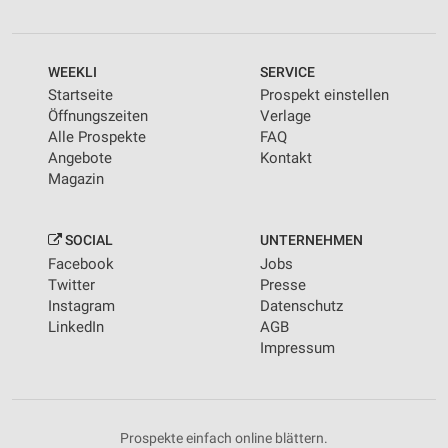
Kombinationen von Daten aus verschiedenen
Quellen
WEEKLI
SERVICE
Entwicklung und Verbesserung der Angebote
Startseite
Prospekt einstellen
Verwendung reduzierter Daten zur Auswahl von
Öffnungszeiten
Verlage
Inhalten
Alle Prospekte
FAQ
Angebote
Kontakt
IAB-Besonderheiten:
Magazin
Verwendung genauer Standortdaten
Geräte anhand von aktiv angeforderten
SOCIAL
UNTERNEHMEN
Informationen identifizieren
Facebook
Jobs
Twitter
Presse
Nicht-IAB-Verarbeitungszwecke:
Instagram
Datenschutz
Notwendig
LinkedIn
AGB
Impressum
Performance
Funktional
Prospekte einfach online blättern.
Werbung