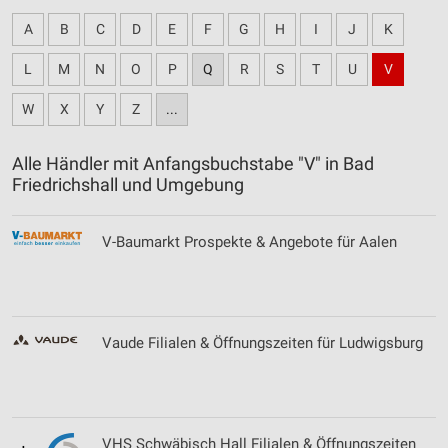
A
B
C
D
E
F
G
H
I
J
K
L
M
N
O
P
Q
R
S
T
U
V
W
X
Y
Z
...
Alle Händler mit Anfangsbuchstabe "V" in Bad
Friedrichshall und Umgebung
V-Baumarkt Prospekte & Angebote für Aalen
Vaude Filialen & Öffnungszeiten für Ludwigsburg
VHS Schwäbisch Hall Filialen & Öffnungszeiten