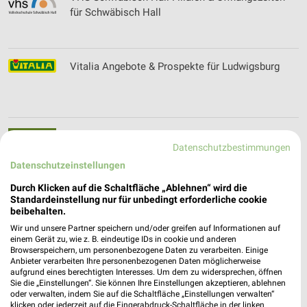
für Schwäbisch Hall
Vitalia Angebote & Prospekte für Ludwigsburg
Vita Nova Filialen & Öffnungszeiten für
Datenschutzbestimmungen
Bietigheim-Bissingen
Datenschutzeinstellungen
Durch Klicken auf die Schaltfläche „Ablehnen“ wird die
Standardeinstellung nur für unbedingt erforderliche cookie
Volksversand Versandapotheke Prospekte und
beibehalten.
Angebote
Wir und unsere Partner speichern und/oder greifen auf Informationen auf
einem Gerät zu, wie z. B. eindeutige IDs in cookie und anderen
Browserspeichern, um personenbezogene Daten zu verarbeiten. Einige
Anbieter verarbeiten Ihre personenbezogenen Daten möglicherweise
aufgrund eines berechtigten Interesses. Um dem zu widersprechen, öffnen
Vorwerk Angebote im aktuellen Prospekt für
Sie die „Einstellungen“. Sie können Ihre Einstellungen akzeptieren, ablehnen
Heilbronn
oder verwalten, indem Sie auf die Schaltfläche „Einstellungen verwalten“
klicken oder jederzeit auf die Fingerabdruck-Schaltfläche in der linken