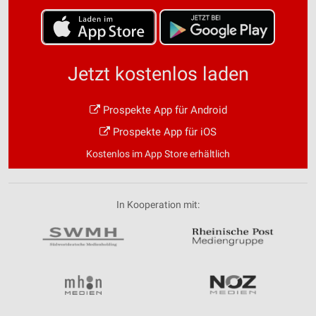
Speichern von oder Zugriff auf Informationen
auf einem Endgerät
Verwendung reduzierter Daten zur Auswahl von
Werbeanzeigen
Jetzt kostenlos laden
Erstellung von Profilen für personalisierte
Werbung
Prospekte App für Android
Prospekte App für iOS
Verwendung von Profilen zur Auswahl
personalisierter Werbung
Kostenlos im App Store erhältlich
Erstellung von Profilen zur Personalisierung
von Inhalten
In Kooperation mit:
Verwendung von Profilen zur Auswahl
personalisierter Inhalte
Messung der Werbeleistung
Messung der Performance von Inhalten
Analyse von Zielgruppen durch Statistiken oder