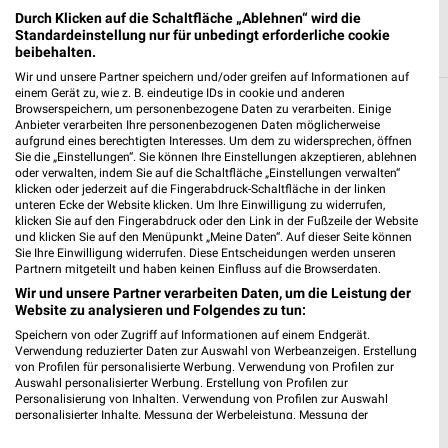
Durch Klicken auf die Schaltfläche „Ablehnen“ wird die
Standardeinstellung nur für unbedingt erforderliche cookie
beibehalten.
Wir und unsere Partner speichern und/oder greifen auf Informationen auf
einem Gerät zu, wie z. B. eindeutige IDs in cookie und anderen
Browserspeichern, um personenbezogene Daten zu verarbeiten. Einige
Weitere OBI Geschäfte mit Angeboten in
Anbieter verarbeiten Ihre personenbezogenen Daten möglicherweise
und um Heilbronn
aufgrund eines berechtigten Interesses. Um dem zu widersprechen, öffnen
Sie die „Einstellungen“. Sie können Ihre Einstellungen akzeptieren, ablehnen
oder verwalten, indem Sie auf die Schaltfläche „Einstellungen verwalten“
5 Geschäfte und Orte
klicken oder jederzeit auf die Fingerabdruck-Schaltfläche in der linken
unteren Ecke der Website klicken. Um Ihre Einwilligung zu widerrufen,
klicken Sie auf den Fingerabdruck oder den Link in der Fußzeile der Website
OBI Heilbronn-Schwabenhof
und klicken Sie auf den Menüpunkt „Meine Daten“. Auf dieser Seite können
Sie Ihre Einwilligung widerrufen. Diese Entscheidungen werden unseren
Lise-Meitner-Str. 10
Partnern mitgeteilt und haben keinen Einfluss auf die Browserdaten.
❯
74074 Heilbronn
Wir und unsere Partner verarbeiten Daten, um die Leistung der
Website zu analysieren und Folgendes zu tun:
478,41 km
Speichern von oder Zugriff auf Informationen auf einem Endgerät.
Verwendung reduzierter Daten zur Auswahl von Werbeanzeigen. Erstellung
von Profilen für personalisierte Werbung. Verwendung von Profilen zur
OBI Angebote in Leingarten
Auswahl personalisierter Werbung. Erstellung von Profilen zur
Leingarten, Deutschland
Personalisierung von Inhalten. Verwendung von Profilen zur Auswahl
❯
personalisierter Inhalte. Messung der Werbeleistung. Messung der
Performance von Inhalten. Analyse von Zielgruppen durch Statistiken oder
479,85 km
Kombinationen von Daten aus verschiedenen Quellen. Entwicklung und