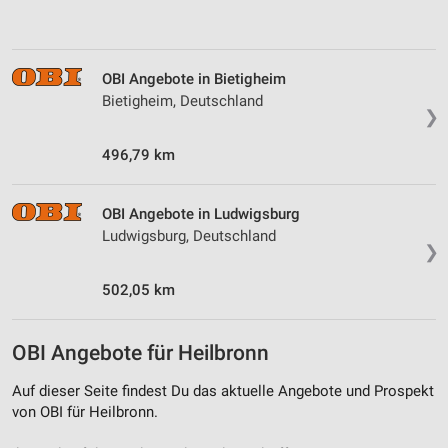
von Inhalten
Verwendung von Profilen zur Auswahl
personalisierter Inhalte
OBI Angebote in Bietigheim
Bietigheim, Deutschland
Messung der Werbeleistung
❯
Messung der Performance von Inhalten
496,79 km
Analyse von Zielgruppen durch Statistiken oder
Kombinationen von Daten aus verschiedenen
OBI Angebote in Ludwigsburg
Quellen
Ludwigsburg, Deutschland
❯
Entwicklung und Verbesserung der Angebote
502,05 km
Verwendung reduzierter Daten zur Auswahl von
Inhalten
OBI Angebote für Heilbronn
IAB-Besonderheiten:
Verwendung genauer Standortdaten
Auf dieser Seite findest Du das aktuelle Angebote und Prospekt
von OBI für Heilbronn.
Geräte anhand von aktiv angeforderten
Informationen identifizieren