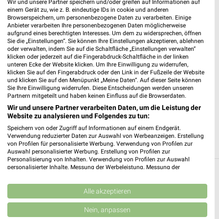
Wir und unsere Partner speichern und/oder greifen auf Informationen auf
Netto Delitzsch
einem Gerät zu, wie z. B. eindeutige IDs in cookie und anderen
Browserspeichern, um personenbezogene Daten zu verarbeiten. Einige
Dübener Straße 121a
Anbieter verarbeiten Ihre personenbezogenen Daten möglicherweise
04509 Delitzsch
aufgrund eines berechtigten Interesses. Um dem zu widersprechen, öffnen
❯
Sie die „Einstellungen“. Sie können Ihre Einstellungen akzeptieren, ablehnen
Heute 07:00 - 20:00 Uhr |
Geöffnet
oder verwalten, indem Sie auf die Schaltfläche „Einstellungen verwalten“
klicken oder jederzeit auf die Fingerabdruck-Schaltfläche in der linken
131,25 km • Angebote: 2 Prospekte
unteren Ecke der Website klicken. Um Ihre Einwilligung zu widerrufen,
klicken Sie auf den Fingerabdruck oder den Link in der Fußzeile der Website
und klicken Sie auf den Menüpunkt „Meine Daten“. Auf dieser Seite können
Sie Ihre Einwilligung widerrufen. Diese Entscheidungen werden unseren
PENNY Bitterfeld
Partnern mitgeteilt und haben keinen Einfluss auf die Browserdaten.
Wittenberger Str. 3
Wir und unsere Partner verarbeiten Daten, um die Leistung der
06749 Bitterfeld
Website zu analysieren und Folgendes zu tun:
❯
Heute 07:00 - 20:00 Uhr |
Speichern von oder Zugriff auf Informationen auf einem Endgerät.
Geöffnet
Verwendung reduzierter Daten zur Auswahl von Werbeanzeigen. Erstellung
123,14 km • Angebote: 1 Prospekt
von Profilen für personalisierte Werbung. Verwendung von Profilen zur
Auswahl personalisierter Werbung. Erstellung von Profilen zur
Personalisierung von Inhalten. Verwendung von Profilen zur Auswahl
personalisierter Inhalte. Messung der Werbeleistung. Messung der
Performance von Inhalten. Analyse von Zielgruppen durch Statistiken oder
Discounter Angebote und Prospekte für Bad
Kombinationen von Daten aus verschiedenen Quellen. Entwicklung und
Düben
Verbesserung der Angebote. Verwendung reduzierter Daten zur Auswahl
Alle akzeptieren
von Inhalten.
Daten können außerhalb der Europäischen Union weitergegeben und in die
14 Prospekte
Nein, anpassen
USA gesendet werden.