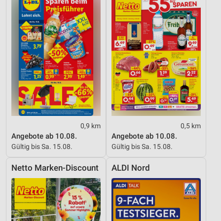
Messung der Werbeleistung
Messung der Performance von Inhalten
Analyse von Zielgruppen durch Statistiken oder
Kombinationen von Daten aus verschiedenen
Quellen
Entwicklung und Verbesserung der Angebote
Verwendung reduzierter Daten zur Auswahl von
Inhalten
0,9 km
0,5 km
Angebote ab 10.08.
Angebote ab 10.08.
IAB-Besonderheiten:
Gültig bis Sa. 15.08.
Gültig bis Sa. 15.08.
Verwendung genauer Standortdaten
Netto Marken-Discount
ALDI Nord
Geräte anhand von aktiv angeforderten
Informationen identifizieren
Nicht-IAB-Verarbeitungszwecke:
Notwendig