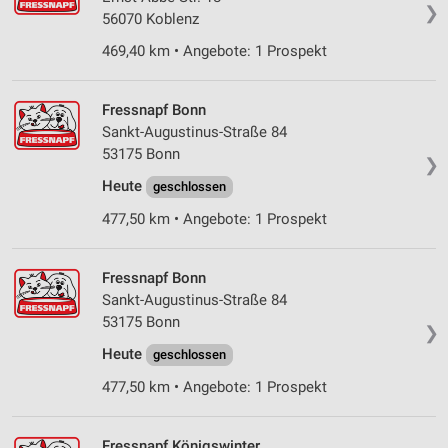
❯
auf einem Endgerät
56070 Koblenz
469,40 km • Angebote: 1 Prospekt
Verwendung reduzierter Daten zur Auswahl von
Werbeanzeigen
Fressnapf Bonn
Erstellung von Profilen für personalisierte
Werbung
Sankt-Augustinus-Straße 84
53175 Bonn
❯
Verwendung von Profilen zur Auswahl
Heute
personalisierter Werbung
geschlossen
477,50 km • Angebote: 1 Prospekt
Erstellung von Profilen zur Personalisierung
von Inhalten
Fressnapf Bonn
Verwendung von Profilen zur Auswahl
Sankt-Augustinus-Straße 84
personalisierter Inhalte
53175 Bonn
❯
Messung der Werbeleistung
Heute
geschlossen
Messung der Performance von Inhalten
477,50 km • Angebote: 1 Prospekt
Analyse von Zielgruppen durch Statistiken oder
Kombinationen von Daten aus verschiedenen
Fressnapf Königswinter