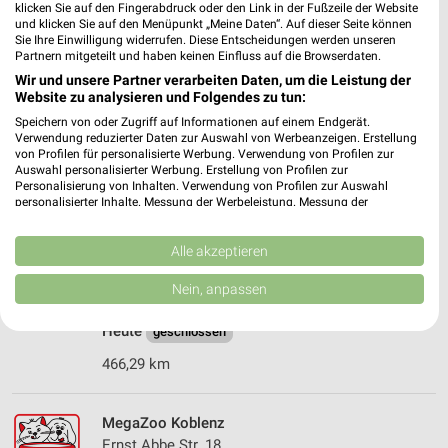
klicken Sie auf den Fingerabdruck oder den Link in der Fußzeile der Website
und klicken Sie auf den Menüpunkt „Meine Daten“. Auf dieser Seite können
491,73 km • Angebote: 1 Prospekt
Sie Ihre Einwilligung widerrufen. Diese Entscheidungen werden unseren
Partnern mitgeteilt und haben keinen Einfluss auf die Browserdaten.
Wir und unsere Partner verarbeiten Daten, um die Leistung der
zookauf Grafschaft-Gelsdorf
Website zu analysieren und Folgendes zu tun:
Dürener Straße 50
Speichern von oder Zugriff auf Informationen auf einem Endgerät.
53501 Grafschaft-Gelsdorf
Verwendung reduzierter Daten zur Auswahl von Werbeanzeigen. Erstellung
❯
von Profilen für personalisierte Werbung. Verwendung von Profilen zur
Heute
geschlossen
Auswahl personalisierter Werbung. Erstellung von Profilen zur
Personalisierung von Inhalten. Verwendung von Profilen zur Auswahl
490,36 km • Angebote: 1 Prospekt
personalisierter Inhalte. Messung der Werbeleistung. Messung der
Performance von Inhalten. Analyse von Zielgruppen durch Statistiken oder
Kombinationen von Daten aus verschiedenen Quellen. Entwicklung und
Verbesserung der Angebote. Verwendung reduzierter Daten zur Auswahl
Alle akzeptieren
DAS FUTTERHAUS Bendorf
von Inhalten.
Adolph-Kolping-Straße 3
Daten können außerhalb der Europäischen Union weitergegeben und in die
Nein, anpassen
56170 Bendorf
USA gesendet werden.
❯
Ihre Einwilligung und die cookie Richtlinie gelten ausschließlich für diese
Heute
geschlossen
Website/App.
Partnerliste anzeigen (1 IAB-Anbieter)
466,29 km
Wir nutzen Ihre Daten für folgende Zwecke:
IAB-Verarbeitungszwecke:
MegaZoo Koblenz
Speichern von oder Zugriff auf Informationen
Ernst Abbe Str. 18