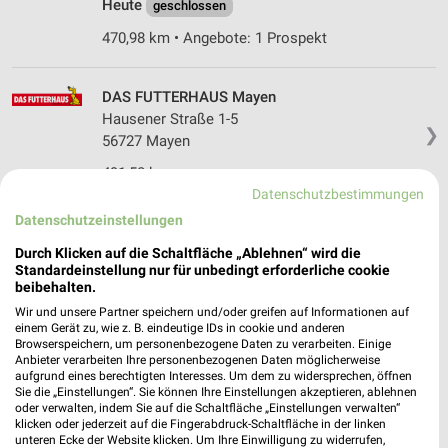
Heute
geschlossen
470,98 km • Angebote: 1 Prospekt
DAS FUTTERHAUS Mayen
Hausener Straße 1-5
❯
56727 Mayen
491,58 km
Datenschutzbestimmungen
Datenschutzeinstellungen
Das Futterhaus Mayen
Durch Klicken auf die Schaltfläche „Ablehnen“ wird die
Hausener Straße 2-6
❯
Standardeinstellung nur für unbedingt erforderliche cookie
56727 Mayen
beibehalten.
491,73 km
Wir und unsere Partner speichern und/oder greifen auf Informationen auf
einem Gerät zu, wie z. B. eindeutige IDs in cookie und anderen
Browserspeichern, um personenbezogene Daten zu verarbeiten. Einige
Anbieter verarbeiten Ihre personenbezogenen Daten möglicherweise
ZOO & Co. Mayen
aufgrund eines berechtigten Interesses. Um dem zu widersprechen, öffnen
Hausener Str. 2-6
Sie die „Einstellungen“. Sie können Ihre Einstellungen akzeptieren, ablehnen
oder verwalten, indem Sie auf die Schaltfläche „Einstellungen verwalten“
56727 Mayen
❯
klicken oder jederzeit auf die Fingerabdruck-Schaltfläche in der linken
unteren Ecke der Website klicken. Um Ihre Einwilligung zu widerrufen,
Heute
geschlossen