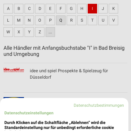
A
B
C
D
E
F
G
H
I
J
K
L
M
N
O
P
Q
R
S
T
U
V
W
X
Y
Z
...
Alle Händler mit Anfangsbuchstabe "I" in Bad Breisig
und Umgebung
idee und spiel Prospekte & Spielzeug für
Düsseldorf
IKEA Katalog und Prospekte für Koblenz
Datenschutzbestimmungen
Datenschutzeinstellungen
Durch Klicken auf die Schaltfläche „Ablehnen“ wird die
Standardeinstellung nur für unbedingt erforderliche cookie
INTERSPORT Prospekte, Angebote & Aktionen