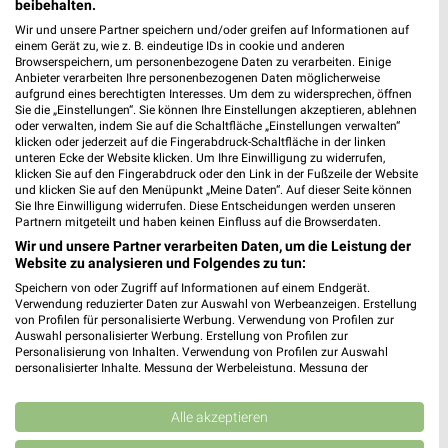
beibehalten.
für Olpe
Wir und unsere Partner speichern und/oder greifen auf Informationen auf
einem Gerät zu, wie z. B. eindeutige IDs in cookie und anderen
Browserspeichern, um personenbezogene Daten zu verarbeiten. Einige
Anbieter verarbeiten Ihre personenbezogenen Daten möglicherweise
aufgrund eines berechtigten Interesses. Um dem zu widersprechen, öffnen
Sie die „Einstellungen“. Sie können Ihre Einstellungen akzeptieren, ablehnen
oder verwalten, indem Sie auf die Schaltfläche „Einstellungen verwalten“
klicken oder jederzeit auf die Fingerabdruck-Schaltfläche in der linken
unteren Ecke der Website klicken. Um Ihre Einwilligung zu widerrufen,
klicken Sie auf den Fingerabdruck oder den Link in der Fußzeile der Website
und klicken Sie auf den Menüpunkt „Meine Daten“. Auf dieser Seite können
Noch mehr Angebote in
Sie Ihre Einwilligung widerrufen. Diese Entscheidungen werden unseren
Partnern mitgeteilt und haben keinen Einfluss auf die Browserdaten.
der weekli App!
Wir und unsere Partner verarbeiten Daten, um die Leistung der
Website zu analysieren und Folgendes zu tun:
Speichern von oder Zugriff auf Informationen auf einem Endgerät.
Verwendung reduzierter Daten zur Auswahl von Werbeanzeigen. Erstellung
von Profilen für personalisierte Werbung. Verwendung von Profilen zur
Auswahl personalisierter Werbung. Erstellung von Profilen zur
Personalisierung von Inhalten. Verwendung von Profilen zur Auswahl
personalisierter Inhalte. Messung der Werbeleistung. Messung der
Performance von Inhalten. Analyse von Zielgruppen durch Statistiken oder
Jetzt kostenlos laden
Kombinationen von Daten aus verschiedenen Quellen. Entwicklung und
Verbesserung der Angebote. Verwendung reduzierter Daten zur Auswahl
Alle akzeptieren
von Inhalten.
Prospekte App für Android
Daten können außerhalb der Europäischen Union weitergegeben und in die