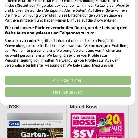
unteren Ecke der Website klicken. Um Ihre Einwilligung zu widerrufen,
klicken Sie auf den Fingerabdruck oder den Link in der Fußzeile der Website
und klicken Sie auf den Menüpunkt „Meine Daten“. Auf dieser Seite können
Sie Ihre Einwilligung widerrufen. Diese Entscheidungen werden unseren
Partnern mitgeteilt und haben keinen Einfluss auf die Browserdaten.
Wir und unsere Partner verarbeiten Daten, um die Leistung der
Website zu analysieren und Folgendes zu tun:
Speichern von oder Zugriff auf Informationen auf einem Endgerät.
Verwendung reduzierter Daten zur Auswahl von Werbeanzeigen. Erstellung
von Profilen für personalisierte Werbung. Verwendung von Profilen zur
Auswahl personalisierter Werbung. Erstellung von Profilen zur
Personalisierung von Inhalten. Verwendung von Profilen zur Auswahl
personalisierter Inhalte. Messung der Werbeleistung. Messung der
Performance von Inhalten. Analyse von Zielgruppen durch Statistiken oder
Kombinationen von Daten aus verschiedenen Quellen. Entwicklung und
Verbesserung der Angebote. Verwendung reduzierter Daten zur Auswahl
Alle akzeptieren
108,6 km
11,2 km
von Inhalten.
Gartenliebe
Spare bis zu 70%
Daten können außerhalb der Europäischen Union weitergegeben und in die
Nein, anpassen
Gültig bis Sa. 26.09.
Gültig bis Sa. 15.08.
USA gesendet werden.
Ihre Einwilligung und die cookie Richtlinie gelten ausschließlich für diese
JYSK
Möbel Boss
Website/App.
Partnerliste anzeigen (1 IAB-Anbieter)
Wir nutzen Ihre Daten für folgende Zwecke:
IAB-Verarbeitungszwecke: