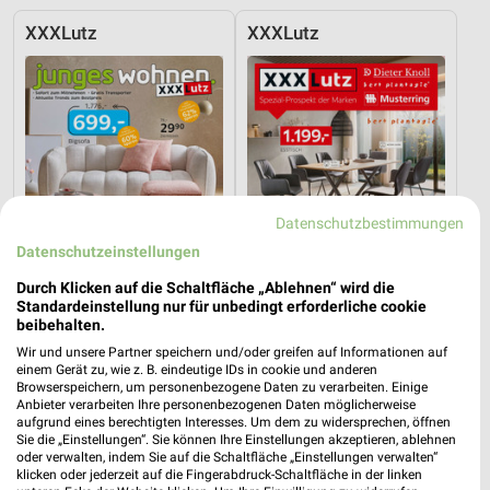
XXXLutz
XXXLutz
Datenschutzbestimmungen
Datenschutzeinstellungen
Durch Klicken auf die Schaltfläche „Ablehnen“ wird die
Standardeinstellung nur für unbedingt erforderliche cookie
beibehalten.
Wir und unsere Partner speichern und/oder greifen auf Informationen auf
27,2 km
27,2 km
einem Gerät zu, wie z. B. eindeutige IDs in cookie und anderen
Junges Wohnen
Spezial-Prospekt der Marken
Browserspeichern, um personenbezogene Daten zu verarbeiten. Einige
Gültig bis Fr. 14.08.
Gültig bis Fr. 21.08.
Anbieter verarbeiten Ihre personenbezogenen Daten möglicherweise
aufgrund eines berechtigten Interesses. Um dem zu widersprechen, öffnen
Sie die „Einstellungen“. Sie können Ihre Einstellungen akzeptieren, ablehnen
ROLLER
JYSK
oder verwalten, indem Sie auf die Schaltfläche „Einstellungen verwalten“
klicken oder jederzeit auf die Fingerabdruck-Schaltfläche in der linken