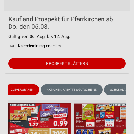
Kaufland Prospekt für Pfarrkirchen ab
Do. den 06.08.
Gültig von 06. Aug. bis 12. Aug.
📅
Kalendereintrag erstellen
PROSPEKT BLÄTTERN
CLEVER SPAREN
AKTIONEN, RABATTE & GUTSCHEINE
SCHOKOLADE & 