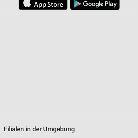
IAB-Besonderheiten:
Verwendung genauer Standortdaten
Geräte anhand von aktiv angeforderten
Informationen identifizieren
Nicht-IAB-Verarbeitungszwecke:
Notwendig
Performance
Funktional
Werbung
Filialen in der Umgebung