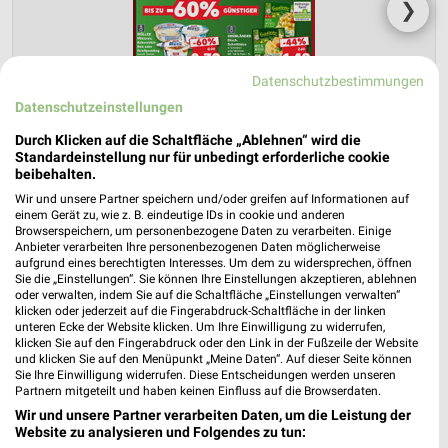
❯
Datenschutzbestimmungen
Datenschutzeinstellungen
Durch Klicken auf die Schaltfläche „Ablehnen“ wird die
Standardeinstellung nur für unbedingt erforderliche cookie
beibehalten.
Wir und unsere Partner speichern und/oder greifen auf Informationen auf
einem Gerät zu, wie z. B. eindeutige IDs in cookie und anderen
Kaufland Prospekt für Pfarrkirchen ab
Browserspeichern, um personenbezogene Daten zu verarbeiten. Einige
Anbieter verarbeiten Ihre personenbezogenen Daten möglicherweise
Mo. den 10.08.
aufgrund eines berechtigten Interesses. Um dem zu widersprechen, öffnen
Sie die „Einstellungen“. Sie können Ihre Einstellungen akzeptieren, ablehnen
Gültig von 10. Aug. bis 12. Aug.
oder verwalten, indem Sie auf die Schaltfläche „Einstellungen verwalten“
klicken oder jederzeit auf die Fingerabdruck-Schaltfläche in der linken
📅
Kalendereintrag erstellen
unteren Ecke der Website klicken. Um Ihre Einwilligung zu widerrufen,
klicken Sie auf den Fingerabdruck oder den Link in der Fußzeile der Website
und klicken Sie auf den Menüpunkt „Meine Daten“. Auf dieser Seite können
Sie Ihre Einwilligung widerrufen. Diese Entscheidungen werden unseren
Partnern mitgeteilt und haben keinen Einfluss auf die Browserdaten.
PROSPEKT BLÄTTERN
Wir und unsere Partner verarbeiten Daten, um die Leistung der
Website zu analysieren und Folgendes zu tun: