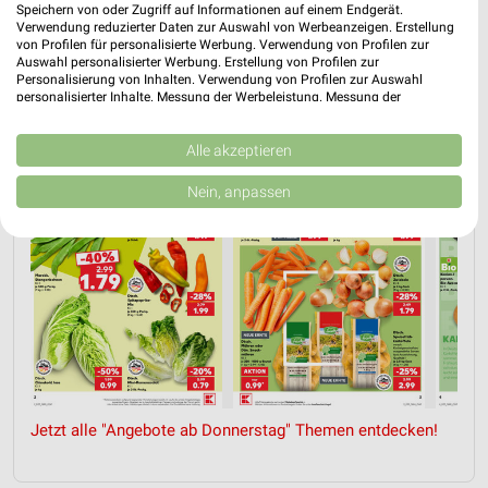
Speichern von oder Zugriff auf Informationen auf einem Endgerät.
Verwendung reduzierter Daten zur Auswahl von Werbeanzeigen. Erstellung
von Profilen für personalisierte Werbung. Verwendung von Profilen zur
ANGEBOTE AB DONNERSTAG
ANGEBOTE AB MONTAG
EISCREME
Auswahl personalisierter Werbung. Erstellung von Profilen zur
Personalisierung von Inhalten. Verwendung von Profilen zur Auswahl
personalisierter Inhalte. Messung der Werbeleistung. Messung der
Performance von Inhalten. Analyse von Zielgruppen durch Statistiken oder
Kombinationen von Daten aus verschiedenen Quellen. Entwicklung und
Verbesserung der Angebote. Verwendung reduzierter Daten zur Auswahl
Alle akzeptieren
von Inhalten.
Daten können außerhalb der Europäischen Union weitergegeben und in die
Nein, anpassen
USA gesendet werden.
Ihre Einwilligung und die cookie Richtlinie gelten ausschließlich für diese
Website/App.
Partnerliste anzeigen (1 IAB-Anbieter)
Wir nutzen Ihre Daten für folgende Zwecke:
IAB-Verarbeitungszwecke:
Speichern von oder Zugriff auf Informationen
auf einem Endgerät
Verwendung reduzierter Daten zur Auswahl von
Jetzt alle "Angebote ab Donnerstag" Themen entdecken!
Werbeanzeigen
Erstellung von Profilen für personalisierte