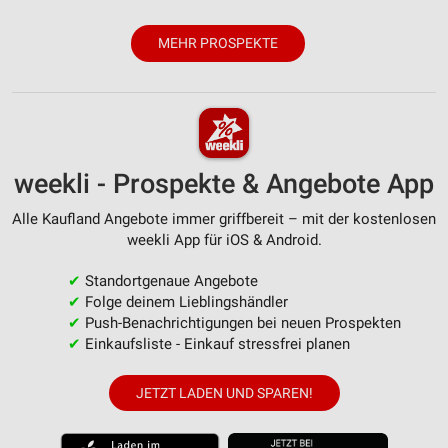
Werbung
MEHR PROSPEKTE
Verwendung von Profilen zur Auswahl
personalisierter Werbung
Erstellung von Profilen zur Personalisierung
von Inhalten
Verwendung von Profilen zur Auswahl
weekli - Prospekte & Angebote App
personalisierter Inhalte
Alle Kaufland Angebote immer griffbereit – mit der kostenlosen
Messung der Werbeleistung
weekli App für iOS & Android.
Messung der Performance von Inhalten
✔
Standortgenaue Angebote
✔
Folge deinem Lieblingshändler
Analyse von Zielgruppen durch Statistiken oder
✔
Push-Benachrichtigungen bei neuen Prospekten
Kombinationen von Daten aus verschiedenen
✔
Einkaufsliste - Einkauf stressfrei planen
Quellen
Entwicklung und Verbesserung der Angebote
JETZT LADEN UND SPAREN!
Verwendung reduzierter Daten zur Auswahl von
Inhalten