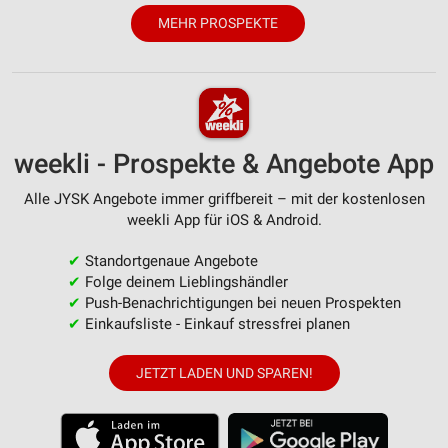
Inhalten
MEHR PROSPEKTE
IAB-Besonderheiten:
Verwendung genauer Standortdaten
Geräte anhand von aktiv angeforderten
Informationen identifizieren
weekli - Prospekte & Angebote App
Nicht-IAB-Verarbeitungszwecke:
Notwendig
Alle JYSK Angebote immer griffbereit – mit der kostenlosen
weekli App für iOS & Android.
Performance
✔
Standortgenaue Angebote
Funktional
✔
Folge deinem Lieblingshändler
✔
Push-Benachrichtigungen bei neuen Prospekten
Werbung
✔
Einkaufsliste - Einkauf stressfrei planen
JETZT LADEN UND SPAREN!