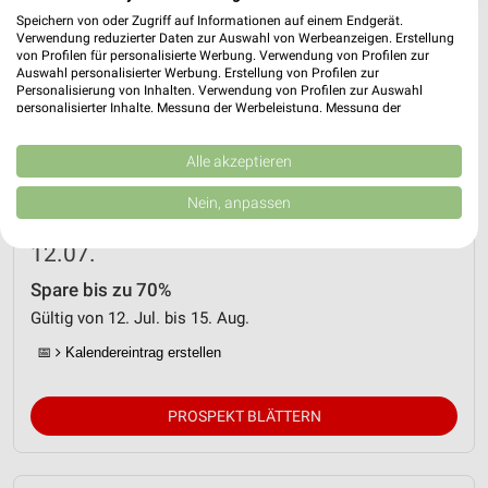
Speichern von oder Zugriff auf Informationen auf einem Endgerät.
Verwendung reduzierter Daten zur Auswahl von Werbeanzeigen. Erstellung
von Profilen für personalisierte Werbung. Verwendung von Profilen zur
Auswahl personalisierter Werbung. Erstellung von Profilen zur
Personalisierung von Inhalten. Verwendung von Profilen zur Auswahl
personalisierter Inhalte. Messung der Werbeleistung. Messung der
Performance von Inhalten. Analyse von Zielgruppen durch Statistiken oder
Kombinationen von Daten aus verschiedenen Quellen. Entwicklung und
Verbesserung der Angebote. Verwendung reduzierter Daten zur Auswahl
Alle akzeptieren
von Inhalten.
Daten können außerhalb der Europäischen Union weitergegeben und in die
Nein, anpassen
USA gesendet werden.
JYSK Prospekt für Passau ab So. den
Ihre Einwilligung und die cookie Richtlinie gelten ausschließlich für diese
12.07.
Website/App.
Partnerliste anzeigen (1 IAB-Anbieter)
Spare bis zu 70%
Wir nutzen Ihre Daten für folgende Zwecke:
Gültig von 12. Jul. bis 15. Aug.
IAB-Verarbeitungszwecke:
📅
Kalendereintrag erstellen
Speichern von oder Zugriff auf Informationen
auf einem Endgerät
PROSPEKT BLÄTTERN
Verwendung reduzierter Daten zur Auswahl von
Werbeanzeigen