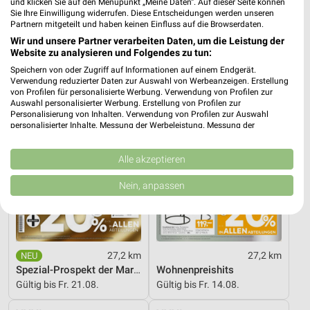
und klicken Sie auf den Menüpunkt „Meine Daten“. Auf dieser Seite können
Angebote ab 06.08.
Mega Tage
Sie Ihre Einwilligung widerrufen. Diese Entscheidungen werden unseren
Gültig bis Mi. 12.08.
Gültig bis Fr. 14.08.
Partnern mitgeteilt und haben keinen Einfluss auf die Browserdaten.
Wir und unsere Partner verarbeiten Daten, um die Leistung der
XXXLutz
XXXLutz
Website zu analysieren und Folgendes zu tun:
Speichern von oder Zugriff auf Informationen auf einem Endgerät.
Verwendung reduzierter Daten zur Auswahl von Werbeanzeigen. Erstellung
von Profilen für personalisierte Werbung. Verwendung von Profilen zur
Auswahl personalisierter Werbung. Erstellung von Profilen zur
Personalisierung von Inhalten. Verwendung von Profilen zur Auswahl
personalisierter Inhalte. Messung der Werbeleistung. Messung der
Performance von Inhalten. Analyse von Zielgruppen durch Statistiken oder
Kombinationen von Daten aus verschiedenen Quellen. Entwicklung und
Verbesserung der Angebote. Verwendung reduzierter Daten zur Auswahl
Alle akzeptieren
von Inhalten.
Daten können außerhalb der Europäischen Union weitergegeben und in die
Nein, anpassen
USA gesendet werden.
Ihre Einwilligung und die cookie Richtlinie gelten ausschließlich für diese
Website/App.
Partnerliste anzeigen (1 IAB-Anbieter)
Wir nutzen Ihre Daten für folgende Zwecke:
27,2 km
27,2 km
Spezial-Prospekt der Marken
Wohnenpreishits
IAB-Verarbeitungszwecke:
Gültig bis Fr. 21.08.
Gültig bis Fr. 14.08.
Speichern von oder Zugriff auf Informationen
auf einem Endgerät