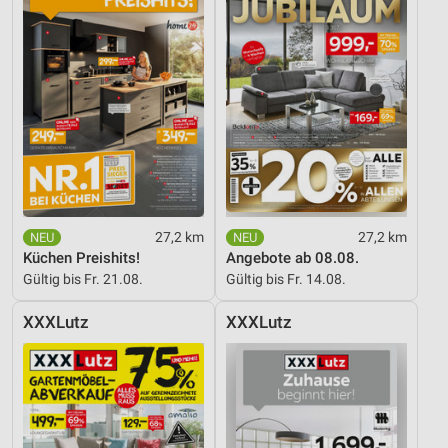
Entwicklung und Verbesserung der Angebote
Verwendung reduzierter Daten zur Auswahl von
Inhalten
IAB-Besonderheiten:
Verwendung genauer Standortdaten
Geräte anhand von aktiv angeforderten
Informationen identifizieren
27,2 km
27,2 km
Nicht-IAB-Verarbeitungszwecke:
Küchen Preishits!
Angebote ab 08.08.
Notwendig
Gültig bis Fr. 21.08.
Gültig bis Fr. 14.08.
Performance
XXXLutz
XXXLutz
Funktional
Werbung