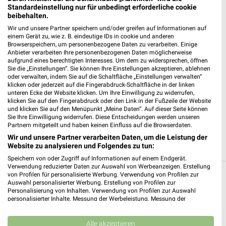
Matratzen Concord Friedrichshafen
Standardeinstellung nur für unbedingt erforderliche cookie
beibehalten.
Paulinenstraße 57
88046 Friedrichshafen
Wir und unsere Partner speichern und/oder greifen auf Informationen auf
❯
einem Gerät zu, wie z. B. eindeutige IDs in cookie und anderen
Heute 10:00 - 19:00 Uhr |
Browserspeichern, um personenbezogene Daten zu verarbeiten. Einige
Geschlossen
Anbieter verarbeiten Ihre personenbezogenen Daten möglicherweise
aufgrund eines berechtigten Interesses. Um dem zu widersprechen, öffnen
608,28 km
Sie die „Einstellungen“. Sie können Ihre Einstellungen akzeptieren, ablehnen
oder verwalten, indem Sie auf die Schaltfläche „Einstellungen verwalten“
klicken oder jederzeit auf die Fingerabdruck-Schaltfläche in der linken
JYSK Laupheim
unteren Ecke der Website klicken. Um Ihre Einwilligung zu widerrufen,
klicken Sie auf den Fingerabdruck oder den Link in der Fußzeile der Website
Erwin-Rentschler-Straße 1
und klicken Sie auf den Menüpunkt „Meine Daten“. Auf dieser Seite können
88471 Laupheim
Sie Ihre Einwilligung widerrufen. Diese Entscheidungen werden unseren
❯
Partnern mitgeteilt und haben keinen Einfluss auf die Browserdaten.
Heute 10:00 - 19:00 Uhr |
Geschlossen
Wir und unsere Partner verarbeiten Daten, um die Leistung der
Website zu analysieren und Folgendes zu tun:
538,27 km • Angebote: 2 Prospekte
Speichern von oder Zugriff auf Informationen auf einem Endgerät.
Verwendung reduzierter Daten zur Auswahl von Werbeanzeigen. Erstellung
von Profilen für personalisierte Werbung. Verwendung von Profilen zur
Möbel & Wohnen Angebote und Prospekte für
Auswahl personalisierter Werbung. Erstellung von Profilen zur
Personalisierung von Inhalten. Verwendung von Profilen zur Auswahl
Aulendorf
personalisierter Inhalte. Messung der Werbeleistung. Messung der
Performance von Inhalten. Analyse von Zielgruppen durch Statistiken oder
16 Prospekte
Kombinationen von Daten aus verschiedenen Quellen. Entwicklung und
Verbesserung der Angebote. Verwendung reduzierter Daten zur Auswahl
Alle akzeptieren