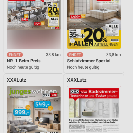
Nicht-IAB-Verarbeitungszwecke:
Notwendig
Performance
Funktional
Werbung
33,8 km
33,8 km
NR. 1 Beim Preis
Schlafzimmer Spezial
Noch heute gültig
Noch heute gültig
XXXLutz
XXXLutz