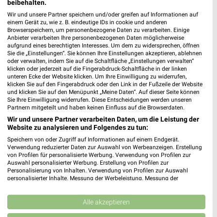
beibehalten.
Laupheim
Wir und unsere Partner speichern und/oder greifen auf Informationen auf
einem Gerät zu, wie z. B. eindeutige IDs in cookie und anderen
Browserspeichern, um personenbezogene Daten zu verarbeiten. Einige
Anbieter verarbeiten Ihre personenbezogenen Daten möglicherweise
aufgrund eines berechtigten Interesses. Um dem zu widersprechen, öffnen
Sie die „Einstellungen“. Sie können Ihre Einstellungen akzeptieren, ablehnen
oder verwalten, indem Sie auf die Schaltfläche „Einstellungen verwalten“
klicken oder jederzeit auf die Fingerabdruck-Schaltfläche in der linken
unteren Ecke der Website klicken. Um Ihre Einwilligung zu widerrufen,
klicken Sie auf den Fingerabdruck oder den Link in der Fußzeile der Website
und klicken Sie auf den Menüpunkt „Meine Daten“. Auf dieser Seite können
Noch mehr Angebote in
Sie Ihre Einwilligung widerrufen. Diese Entscheidungen werden unseren
Partnern mitgeteilt und haben keinen Einfluss auf die Browserdaten.
der weekli App!
Wir und unsere Partner verarbeiten Daten, um die Leistung der
Website zu analysieren und Folgendes zu tun:
Speichern von oder Zugriff auf Informationen auf einem Endgerät.
Verwendung reduzierter Daten zur Auswahl von Werbeanzeigen. Erstellung
von Profilen für personalisierte Werbung. Verwendung von Profilen zur
Auswahl personalisierter Werbung. Erstellung von Profilen zur
Personalisierung von Inhalten. Verwendung von Profilen zur Auswahl
personalisierter Inhalte. Messung der Werbeleistung. Messung der
Performance von Inhalten. Analyse von Zielgruppen durch Statistiken oder
Jetzt kostenlos laden
Kombinationen von Daten aus verschiedenen Quellen. Entwicklung und
Verbesserung der Angebote. Verwendung reduzierter Daten zur Auswahl
Alle akzeptieren
von Inhalten.
Prospekte App für Android
Daten können außerhalb der Europäischen Union weitergegeben und in die