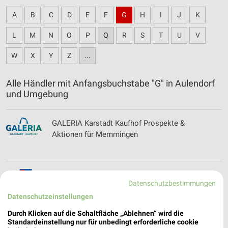
A
B
C
D
E
F
G
H
I
J
K
L
M
N
O
P
Q
R
S
T
U
V
W
X
Y
Z
...
Alle Händler mit Anfangsbuchstabe "G" in Aulendorf
und Umgebung
GALERIA Karstadt Kaufhof Prospekte &
Aktionen für Memmingen
Gebhard + Gehring Filialen & Öffnungszeiten für
Datenschutzbestimmungen
Albstadt-Ebingen
Datenschutzeinstellungen
Durch Klicken auf die Schaltfläche „Ablehnen“ wird die
Standardeinstellung nur für unbedingt erforderliche cookie
Globus Baumarkt Prospekte & Angebote für