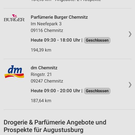
Verwendung von Profilen zur Auswahl
personalisierter Werbung
Parfümerie Burger Chemnitz
Im Neefepark 3
Erstellung von Profilen zur Personalisierung
von Inhalten
09116 Chemnitz
❯
Heute 09:30 - 18:00 Uhr |
Geschlossen
Verwendung von Profilen zur Auswahl
personalisierter Inhalte
194,39 km
Messung der Werbeleistung
dm Chemnitz
Messung der Performance von Inhalten
Ringstr. 21
09247 Chemnitz
❯
Analyse von Zielgruppen durch Statistiken oder
Kombinationen von Daten aus verschiedenen
Heute 09:00 - 20:00 Uhr |
Geschlossen
Quellen
187,64 km
Entwicklung und Verbesserung der Angebote
Verwendung reduzierter Daten zur Auswahl von
Drogerie & Parfümerie Angebote und
Inhalten
Prospekte für Augustusburg
IAB-Besonderheiten: