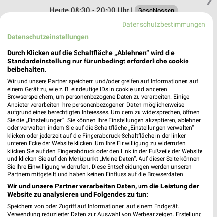
Heute 08:30 - 20:00 Uhr |
Geschlossen
Datenschutzbestimmungen
190,19 km
Datenschutzeinstellungen
Durch Klicken auf die Schaltfläche „Ablehnen“ wird die
Rossmann Chemnitz
Standardeinstellung nur für unbedingt erforderliche cookie
Robert-Siewert-Str. 34
beibehalten.
09122 Chemnitz
❯
Wir und unsere Partner speichern und/oder greifen auf Informationen auf
einem Gerät zu, wie z. B. eindeutige IDs in cookie und anderen
Heute 08:00 - 20:00 Uhr |
Geschlossen
Browserspeichern, um personenbezogene Daten zu verarbeiten. Einige
Anbieter verarbeiten Ihre personenbezogenen Daten möglicherweise
194,93 km • Angebote: 2 Prospekte
aufgrund eines berechtigten Interesses. Um dem zu widersprechen, öffnen
Sie die „Einstellungen“. Sie können Ihre Einstellungen akzeptieren, ablehnen
oder verwalten, indem Sie auf die Schaltfläche „Einstellungen verwalten“
Rossmann Chemnitz
klicken oder jederzeit auf die Fingerabdruck-Schaltfläche in der linken
unteren Ecke der Website klicken. Um Ihre Einwilligung zu widerrufen,
Stollberger Str. 100
klicken Sie auf den Fingerabdruck oder den Link in der Fußzeile der Website
09119 Chemnitz
und klicken Sie auf den Menüpunkt „Meine Daten“. Auf dieser Seite können
❯
Sie Ihre Einwilligung widerrufen. Diese Entscheidungen werden unseren
Heute 08:00 - 20:00 Uhr |
Geschlossen
Partnern mitgeteilt und haben keinen Einfluss auf die Browserdaten.
Wir und unsere Partner verarbeiten Daten, um die Leistung der
193,51 km • Angebote: 2 Prospekte
Website zu analysieren und Folgendes zu tun:
Speichern von oder Zugriff auf Informationen auf einem Endgerät.
Verwendung reduzierter Daten zur Auswahl von Werbeanzeigen. Erstellung