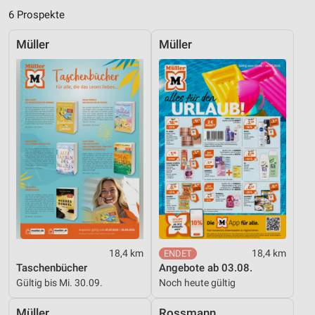
6 Prospekte
Verwendung genauer Standortdaten
Müller
Müller
Geräte anhand von aktiv angeforderten
Informationen identifizieren
Nicht-IAB-Verarbeitungszwecke:
Notwendig
Performance
Funktional
Werbung
18,4 km
18,4 km
Taschenbücher
Angebote ab 03.08.
Gültig bis Mi. 30.09.
Noch heute gültig
Müller
Rossmann