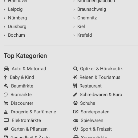
›
Hannover
›
Mönchengladbach
›
Leipzig
›
Braunschweig
›
Nürnberg
›
Chemnitz
›
Duisburg
›
Kiel
›
Bochum
›
Krefeld
Top Kategorien
Auto & Motorrad
Optiker & Hörakustik
Baby & Kind
Reisen & Tourismus
Baumärkte
Restaurant
Biomärkte
Schreibwaren & Büro
Discounter
Schuhe
Drogerie & Parfümerie
Sonderposten
Elektromärkte
Spielwaren
Garten & Pflanzen
Sport & Freizeit
Gesundheit & Ärzte
Supermärkte