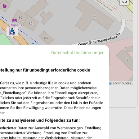
⛶
Datenschutzbestimmungen
tellung nur für unbedingt erforderliche cookie
Leaflet
|
©
OpenStreetMap
contributors
erät zu, wie z. B. eindeutige IDs in cookie und anderen
verarbeiten Ihre personenbezogenen Daten möglicherweise
„Einstellungen“. Sie können Ihre Einstellungen akzeptieren,
N
NAVIGATION MIT GOOGLE/IOS MAPS
 klicken oder jederzeit auf die Fingerabdruck-Schaltfläche in
klicken Sie auf den Fingerabdruck oder den Link in der Fußzeile
önnen Sie Ihre Einwilligung widerrufen. Diese Entscheidungen
ten.
ite zu analysieren und Folgendes zu tun:
reduzierter Daten zur Auswahl von Werbeanzeigen. Erstellung
ersonalisierter Werbung. Erstellung von Profilen zur
ierter Inhalte. Messung der Werbeleistung. Messung der