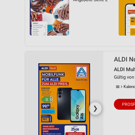
ALDI No
ALDI Mul
Gültig von 
📅
Kalende
PROSP
❯