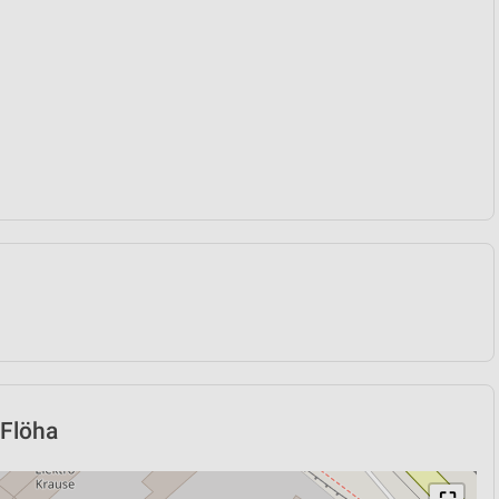
 Flöha