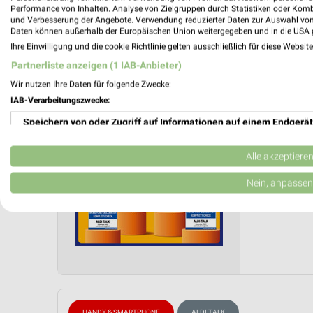
Performance von Inhalten. Analyse von Zielgruppen durch Statistiken oder Kom
und Verbesserung der Angebote. Verwendung reduzierter Daten zur Auswahl von
ALDI No
Daten können außerhalb der Europäischen Union weitergegeben und in die USA 
Ihre Einwilligung und die cookie Richtlinie gelten ausschließlich für diese Websit
ALDI Tal
Partnerliste anzeigen (1 IAB-Anbieter)
Gültig von
Wir nutzen Ihre Daten für folgende Zwecke:
📅
Kalende
IAB-Verarbeitungszwecke:
Speichern von oder Zugriff auf Informationen auf einem Endgerät
PROSP
❯
Verwendung reduzierter Daten zur Auswahl von Werbeanzeigen
Alle akzeptiere
Erstellung von Profilen für personalisierte Werbung
Nein, anpassen
Verwendung von Profilen zur Auswahl personalisierter Werbung
Erstellung von Profilen zur Personalisierung von Inhalten
Verwendung von Profilen zur Auswahl personalisierter Inhalte
Messung der Werbeleistung
HANDY & SMARTPHONE
ALDI TALK