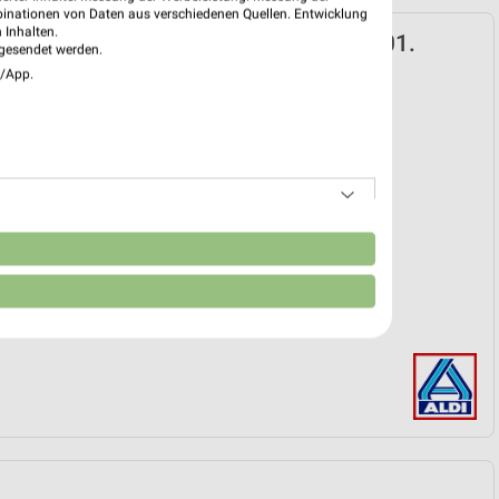
binationen von Daten aus verschiedenen Quellen. Entwicklung
 Inhalten.
rd Prospekt für Flöha ab Do. den 29.01.
gesendet werden.
e/App.
k
 29. Jan. bis 01. Sep.
reintrag erstellen
EKT BLÄTTERN
n