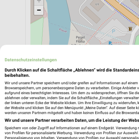
+
−
Datenschutzeinstellungen
Durch Klicken auf die Schaltfläche „Ablehnen“ wird die Standardeins
beibehalten.
Wir und unsere Partner speichern und/oder greifen auf Informationen auf einem G
Browserspeichern, um personenbezogene Daten zu verarbeiten. Einige Anbieter 
aufgrund eines berechtigten Interesses. Um dem zu widersprechen, öffnen Sie die 
ÖPNV ANZEIGEN
LADESÄULEN ANZEIGE
ablehnen oder verwalten, indem Sie auf die Schaltfläche „Einstellungen verwalten“
der linken unteren Ecke der Website klicken. Um Ihre Einwilligung zu widerrufen, 
der Website und klicken Sie auf den Menüpunkt „Meine Daten“. Auf dieser Seite k
werden unseren Partnern mitgeteilt und haben keinen Einfluss auf die Browserda
Aktuelle Angebote in dieser Filiale
Wir und unsere Partner verarbeiten Daten, um die Leistung der Webs
Anzahl Prospekte: 4
Speichern von oder Zugriff auf Informationen auf einem Endgerät. Verwendung 
von Profilen für personalisierte Werbung. Verwendung von Profilen zur Auswahl p
Letztes Prospektupdate: vor 14 Stunden
Personalisierung von Inhalten. Verwendung von Profilen zur Auswahl personalis