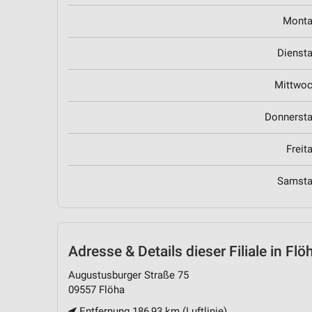
Mont
Dienst
Mittwo
Donnerst
Freit
Samst
Adresse & Details
dieser Filiale in Flö
Augustusburger Straße 75
09557 Flöha
Entfernung 186,93 km (Luftlinie)