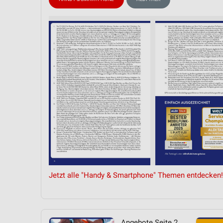
Messung der Performance von Inhalten
Analyse von Zielgruppen durch Statistiken oder Kombinationen 
Quellen
Entwicklung und Verbesserung der Angebote
Verwendung reduzierter Daten zur Auswahl von Inhalten
IAB-Besonderheiten:
Verwendung genauer Standortdaten
Geräte anhand von aktiv angeforderten Informationen identifizie
Nicht-IAB-Verarbeitungszwecke:
Notwendig
Jetzt alle "Handy & Smartphone" Themen entdecken!
Performance
Funktional
Werbung
Angebote Seite 2