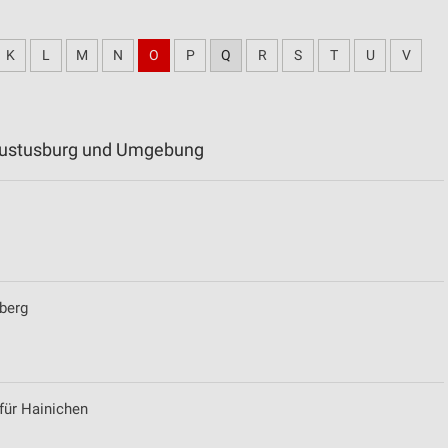
K
L
M
N
O
P
Q
R
S
T
U
V
ugustusburg und Umgebung
iberg
für Hainichen