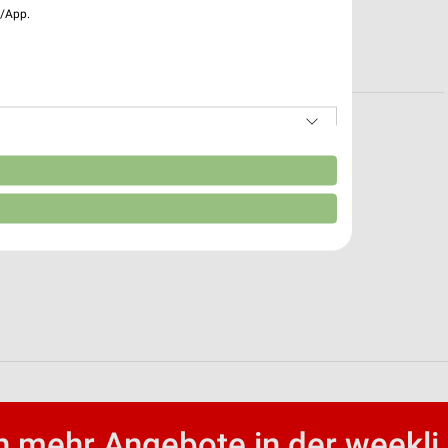
e/App.
ten für Neukirchen/Erzg.
zeiten für Neukirchen
n
 mehr Angebote in der weekli