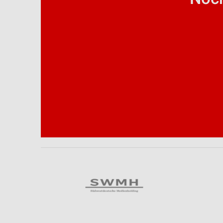
Analyse von Zielgruppen durch Statistiken oder Kombinationen 
Quellen
Entwicklung und Verbesserung der Angebote
Verwendung reduzierter Daten zur Auswahl von Inhalten
IAB-Besonderheiten:
Verwendung genauer Standortdaten
Geräte anhand von aktiv angeforderten Informationen identifizie
Nicht-IAB-Verarbeitungszwecke:
Notwendig
Performance
Funktional
Werbung