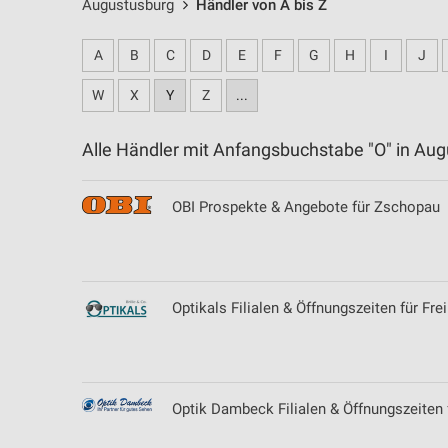
Augustusburg
Händler von A bis Z
A
B
C
D
E
F
G
H
I
J
W
X
Y
Z
...
Alle Händler mit Anfangsbuchstabe "O" in A
OBI Prospekte & Angebote für Zschopau
Optikals Filialen & Öffnungszeiten für Fre
Optik Dambeck Filialen & Öffnungszeiten 