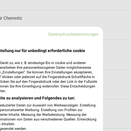
für Chemnitz
Datenschutzbestimmungen
ür Zwönitz
tellung nur für unbedingt erforderliche cookie
erät zu, wie z. B. eindeutige IDs in cookie und anderen
verarbeiten Ihre personenbezogenen Daten möglicherweise
„Einstellungen“. Sie können Ihre Einstellungen akzeptieren,
 klicken oder jederzeit auf die Fingerabdruck-Schaltfläche in
r Geyer
klicken Sie auf den Fingerabdruck oder den Link in der Fußzeile
önnen Sie Ihre Einwilligung widerrufen. Diese Entscheidungen
ten.
ite zu analysieren und Folgendes zu tun:
reduzierter Daten zur Auswahl von Werbeanzeigen. Erstellung
für Finsterwalde
ersonalisierter Werbung. Erstellung von Profilen zur
ierter Inhalte. Messung der Werbeleistung. Messung der
binationen von Daten aus verschiedenen Quellen. Entwicklung
 Inhalten.
gesendet werden.