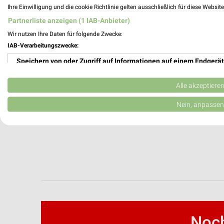
Ihre Einwilligung und die cookie Richtlinie gelten ausschließlich für diese Websit
Orthopädie Ludwig Filialen & Öffnungszei
Partnerliste anzeigen (1 IAB-Anbieter)
Wir nutzen Ihre Daten für folgende Zwecke:
IAB-Verarbeitungszwecke:
Outdoor Sports Outlet Filialen & Öffnungs
Speichern von oder Zugriff auf Informationen auf einem Endgerät
Verwendung reduzierter Daten zur Auswahl von Werbeanzeigen
Alle akzeptiere
Erstellung von Profilen für personalisierte Werbung
Nein, anpassen
Verwendung von Profilen zur Auswahl personalisierter Werbung
Erstellung von Profilen zur Personalisierung von Inhalten
Verwendung von Profilen zur Auswahl personalisierter Inhalte
Messung der Werbeleistung
Messung der Performance von Inhalten
Noch