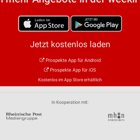
von Daten aus verschiedenen
Jetzt kostenlos laden
Prospekte App für Android
ren
Prospekte App für iOS
Kostenlos im App Store erhältlich
In Kooperation mit: