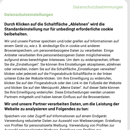
Datenschutzbestimmungen
428,17 km • Angebote: 2 Prospekte
Datenschutzeinstellungen
Durch Klicken auf die Schaltfläche „Ablehnen“ wird die
KiK Vohburg
Standardeinstellung nur für unbedingt erforderliche cookie
Gewerbestraße 23
beibehalten.
85088 Vohburg
❯
Wir und unsere Partner speichern und/oder greifen auf Informationen auf
einem Gerät zu, wie z. B. eindeutige IDs in cookie und anderen
Heute 09:00 - 19:00 Uhr |
Geschlossen
Browserspeichern, um personenbezogene Daten zu verarbeiten. Einige
Anbieter verarbeiten Ihre personenbezogenen Daten möglicherweise
435,42 km • Angebote: 1 Prospekt
aufgrund eines berechtigten Interesses. Um dem zu widersprechen, öffnen
Sie die „Einstellungen“. Sie können Ihre Einstellungen akzeptieren, ablehnen
oder verwalten, indem Sie auf die Schaltfläche „Einstellungen verwalten“
NKD Moosburg
klicken oder jederzeit auf die Fingerabdruck-Schaltfläche in der linken
unteren Ecke der Website klicken. Um Ihre Einwilligung zu widerrufen,
Herrnstr. 12
klicken Sie auf den Fingerabdruck oder den Link in der Fußzeile der Website
85368 Moosburg
und klicken Sie auf den Menüpunkt „Meine Daten“. Auf dieser Seite können
❯
Sie Ihre Einwilligung widerrufen. Diese Entscheidungen werden unseren
Heute 09:00 - 18:00 Uhr |
Geschlossen
Partnern mitgeteilt und haben keinen Einfluss auf die Browserdaten.
Wir und unsere Partner verarbeiten Daten, um die Leistung der
462,41 km • Angebote: 2 Prospekte
Website zu analysieren und Folgendes zu tun:
Speichern von oder Zugriff auf Informationen auf einem Endgerät.
Verwendung reduzierter Daten zur Auswahl von Werbeanzeigen. Erstellung
NKD Altdorf
von Profilen für personalisierte Werbung. Verwendung von Profilen zur
Opalstr. 20
Auswahl personalisierter Werbung. Erstellung von Profilen zur