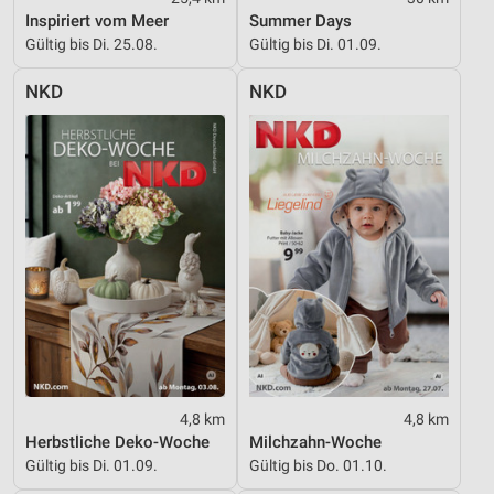
Verwendung genauer Standortdaten
Inspiriert vom Meer
Summer Days
Gültig bis Di. 25.08.
Gültig bis Di. 01.09.
Geräte anhand von aktiv angeforderten
Informationen identifizieren
NKD
NKD
Nicht-IAB-Verarbeitungszwecke:
Notwendig
Performance
Funktional
Werbung
4,8 km
4,8 km
Herbstliche Deko-Woche
Milchzahn-Woche
Gültig bis Di. 01.09.
Gültig bis Do. 01.10.