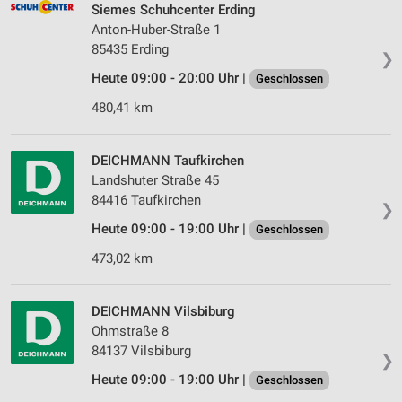
personalisierter Werbung
Siemes Schuhcenter Erding
Anton-Huber-Straße 1
Erstellung von Profilen zur Personalisierung
85435 Erding
von Inhalten
❯
Heute 09:00 - 20:00 Uhr |
Geschlossen
Verwendung von Profilen zur Auswahl
personalisierter Inhalte
480,41 km
Messung der Werbeleistung
DEICHMANN Taufkirchen
Landshuter Straße 45
Messung der Performance von Inhalten
84416 Taufkirchen
❯
Analyse von Zielgruppen durch Statistiken oder
Heute 09:00 - 19:00 Uhr |
Geschlossen
Kombinationen von Daten aus verschiedenen
Quellen
473,02 km
Entwicklung und Verbesserung der Angebote
DEICHMANN Vilsbiburg
Verwendung reduzierter Daten zur Auswahl von
Ohmstraße 8
Inhalten
84137 Vilsbiburg
❯
IAB-Besonderheiten:
Heute 09:00 - 19:00 Uhr |
Geschlossen
Verwendung genauer Standortdaten