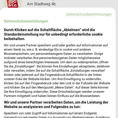
Am Stadtweg 4b
63927 Bürgstadt
❯
Datenschutzbestimmungen
Heute 09:00 - 19:00 Uhr |
Geschlossen
Datenschutzeinstellungen
425,76 km • Angebote: 1 Prospekt
Durch Klicken auf die Schaltfläche „Ablehnen“ wird die
Standardeinstellung nur für unbedingt erforderliche cookie
beibehalten.
ZOO & Co. Würzburg
Wir und unsere Partner speichern und/oder greifen auf Informationen auf
Nürnberger Str. 82
einem Gerät zu, wie z. B. eindeutige IDs in cookie und anderen
97076 Würzburg
Browserspeichern, um personenbezogene Daten zu verarbeiten. Einige
❯
Anbieter verarbeiten Ihre personenbezogenen Daten möglicherweise
Heute 09:00 - 17:00 Uhr |
aufgrund eines berechtigten Interesses. Um dem zu widersprechen, öffnen
Geschlossen
Sie die „Einstellungen“. Sie können Ihre Einstellungen akzeptieren, ablehnen
oder verwalten, indem Sie auf die Schaltfläche „Einstellungen verwalten“
385,86 km • Angebote: 1 Prospekt
klicken oder jederzeit auf die Fingerabdruck-Schaltfläche in der linken
unteren Ecke der Website klicken. Um Ihre Einwilligung zu widerrufen,
klicken Sie auf den Fingerabdruck oder den Link in der Fußzeile der Website
Kölle Zoo Heilbronn
und klicken Sie auf den Menüpunkt „Meine Daten“. Auf dieser Seite können
Sie Ihre Einwilligung widerrufen. Diese Entscheidungen werden unseren
Gottlieb-Daimler-Straße 9
Partnern mitgeteilt und haben keinen Einfluss auf die Browserdaten.
74076 Heilbronn
❯
Wir und unsere Partner verarbeiten Daten, um die Leistung der
Heute 09:00 - 20:00 Uhr |
Website zu analysieren und Folgendes zu tun:
Schließt in 33 Min.
Speichern von oder Zugriff auf Informationen auf einem Endgerät.
476,26 km
Verwendung reduzierter Daten zur Auswahl von Werbeanzeigen. Erstellung