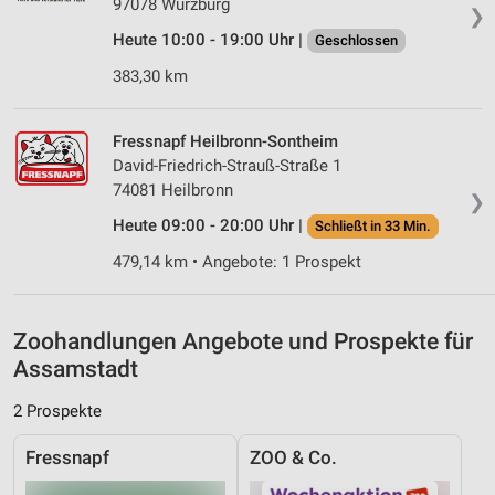
97078 Würzburg
IAB-Besonderheiten:
❯
Verwendung genauer Standortdaten
Heute 10:00 - 19:00 Uhr |
Geschlossen
383,30 km
Geräte anhand von aktiv angeforderten
Informationen identifizieren
Nicht-IAB-Verarbeitungszwecke:
Fressnapf Heilbronn-Sontheim
David-Friedrich-Strauß-Straße 1
Notwendig
74081 Heilbronn
❯
Performance
Heute 09:00 - 20:00 Uhr |
Schließt in 33 Min.
479,14 km • Angebote: 1 Prospekt
Funktional
Werbung
Zoohandlungen Angebote und Prospekte für
Assamstadt
2 Prospekte
Fressnapf
ZOO & Co.