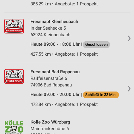
385,29 km • Angebote: 1 Prospekt
Verwendung von Profilen zur Auswahl
personalisierter Werbung
Fressnapf Kleinheubach
Erstellung von Profilen zur Personalisierung
In der Seehecke 5
von Inhalten
63924 Kleinheubach
❯
Verwendung von Profilen zur Auswahl
Heute 09:00 - 18:00 Uhr |
Geschlossen
personalisierter Inhalte
427,55 km • Angebote: 1 Prospekt
Messung der Werbeleistung
Fressnapf Bad Rappenau
Messung der Performance von Inhalten
Raiffeisenstraße 6
74906 Bad Rappenau
Analyse von Zielgruppen durch Statistiken oder
❯
Kombinationen von Daten aus verschiedenen
Heute 09:00 - 20:00 Uhr |
Schließt in 33 Min.
Quellen
473,84 km • Angebote: 1 Prospekt
Entwicklung und Verbesserung der Angebote
Verwendung reduzierter Daten zur Auswahl von
Kölle Zoo Würzburg
Inhalten
Mainfrankenhöhe 6