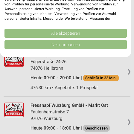
von Profilen für personalisierte Werbung. Verwendung von Profilen zur
Auswahl personalisierter Werbung. Erstellung von Profilen zur
Personalisierung von Inhalten. Verwendung von Profilen zur Auswahl
Fressnapf Heilbronn 2
personalisierter Inhalte. Messung der Werbeleistung. Messung der
Gottlieb Daimler Str. 9
Performance von Inhalten. Analyse von Zielgruppen durch Statistiken oder
❯
74072 Heilbronn
Kombinationen von Daten aus verschiedenen Quellen. Entwicklung und
Verbesserung der Angebote. Verwendung reduzierter Daten zur Auswahl
Alle akzeptieren
476,27 km • Angebote: 1 Prospekt
von Inhalten.
Daten können außerhalb der Europäischen Union weitergegeben und in die
Nein, anpassen
USA gesendet werden.
Ihre Einwilligung und die cookie Richtlinie gelten ausschließlich für diese
Fressnapf Heilbronn
Website/App.
Fügerstraße 24-26
Partnerliste anzeigen (1 IAB-Anbieter)
74076 Heilbronn
❯
Wir nutzen Ihre Daten für folgende Zwecke:
Heute 09:00 - 20:00 Uhr |
Schließt in 33 Min.
IAB-Verarbeitungszwecke:
476,30 km • Angebote: 1 Prospekt
Speichern von oder Zugriff auf Informationen
auf einem Endgerät
Fressnapf Würzburg GmbH - Markt Ost
Verwendung reduzierter Daten zur Auswahl von
Faulenbergstraße 7
Werbeanzeigen
97076 Würzburg
❯
Erstellung von Profilen für personalisierte
Heute 09:00 - 18:00 Uhr |
Geschlossen
Werbung