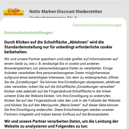
Netto Marken-Discount Niederstetten
Vorbachzimmerner Str. 6
97996 Niederstetten
Datenschutzbestimmungen
❯
Datenschutzeinstellungen
Heute 07:00 - 21:00 Uhr |
Geschlossen
Durch Klicken auf die Schaltfläche „Ablehnen“ wird die
423,81 km • Angebote: 4 Prospekte
Standardeinstellung nur für unbedingt erforderliche cookie
beibehalten.
Wir und unsere Partner speichern und/oder greifen auf Informationen auf
ALDI SÜD Forchtenberg
einem Gerät zu, wie z. B. eindeutige IDs in cookie und anderen
Teslastraße 10
Browserspeichern, um personenbezogene Daten zu verarbeiten. Einige
74670 Forchtenberg
Anbieter verarbeiten Ihre personenbezogenen Daten möglicherweise
❯
aufgrund eines berechtigten Interesses. Um dem zu widersprechen, öffnen
Heute 08:00 - 20:00 Uhr |
Geschlossen
Sie die „Einstellungen“. Sie können Ihre Einstellungen akzeptieren, ablehnen
oder verwalten, indem Sie auf die Schaltfläche „Einstellungen verwalten“
448,71 km • Angebote: 6 Prospekte
klicken oder jederzeit auf die Fingerabdruck-Schaltfläche in der linken
unteren Ecke der Website klicken. Um Ihre Einwilligung zu widerrufen,
klicken Sie auf den Fingerabdruck oder den Link in der Fußzeile der Website
und klicken Sie auf den Menüpunkt „Meine Daten“. Auf dieser Seite können
Sie Ihre Einwilligung widerrufen. Diese Entscheidungen werden unseren
Discounter Angebote und Prospekte für
Partnern mitgeteilt und haben keinen Einfluss auf die Browserdaten.
Assamstadt
Wir und unsere Partner verarbeiten Daten, um die Leistung der
Website zu analysieren und Folgendes zu tun: