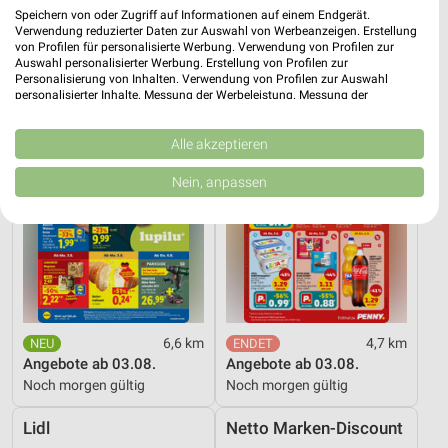
16 Prospekte
Speichern von oder Zugriff auf Informationen auf einem Endgerät.
Verwendung reduzierter Daten zur Auswahl von Werbeanzeigen. Erstellung
Lidl
PENNY
von Profilen für personalisierte Werbung. Verwendung von Profilen zur
Auswahl personalisierter Werbung. Erstellung von Profilen zur
Personalisierung von Inhalten. Verwendung von Profilen zur Auswahl
personalisierter Inhalte. Messung der Werbeleistung. Messung der
Performance von Inhalten. Analyse von Zielgruppen durch Statistiken oder
Kombinationen von Daten aus verschiedenen Quellen. Entwicklung und
Verbesserung der Angebote. Verwendung reduzierter Daten zur Auswahl
Alle akzeptieren
von Inhalten.
Daten können außerhalb der Europäischen Union weitergegeben und in die
Nein, anpassen
USA gesendet werden.
Ihre Einwilligung und die cookie Richtlinie gelten ausschließlich für diese
Website/App.
Partnerliste anzeigen (1 IAB-Anbieter)
Wir nutzen Ihre Daten für folgende Zwecke:
IAB-Verarbeitungszwecke:
Speichern von oder Zugriff auf Informationen
6,6 km
4,7 km
auf einem Endgerät
Angebote ab 03.08.
Angebote ab 03.08.
Noch morgen gültig
Noch morgen gültig
Verwendung reduzierter Daten zur Auswahl von
Werbeanzeigen
Lidl
Netto Marken-Discount