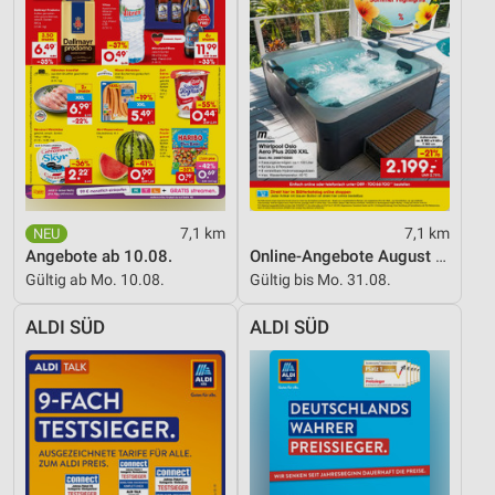
Inhalten
IAB-Besonderheiten:
Verwendung genauer Standortdaten
Geräte anhand von aktiv angeforderten
Informationen identifizieren
Nicht-IAB-Verarbeitungszwecke:
Notwendig
7,1 km
7,1 km
Performance
Angebote ab 10.08.
Online-Angebote August 2026
Gültig ab Mo. 10.08.
Gültig bis Mo. 31.08.
Funktional
ALDI SÜD
ALDI SÜD
Werbung