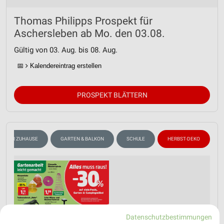
Thomas Philipps Prospekt für
Aschersleben ab Mo. den 03.08.
Gültig von 03. Aug. bis 08. Aug.
📅
Kalendereintrag erstellen
PROSPEKT BLÄTTERN
SS FÜR ZUHAUSE
GARTEN & BALKON
SCHULE
HERBST-DEKO
Datenschutzbestimmungen