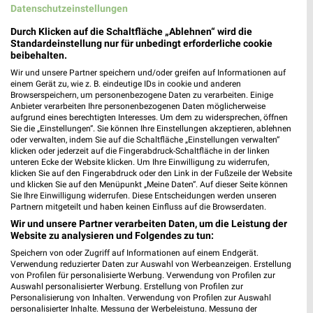
Datenschutzeinstellungen
Durch Klicken auf die Schaltfläche „Ablehnen“ wird die
Standardeinstellung nur für unbedingt erforderliche cookie
beibehalten.
Wir und unsere Partner speichern und/oder greifen auf Informationen auf
einem Gerät zu, wie z. B. eindeutige IDs in cookie und anderen
Browserspeichern, um personenbezogene Daten zu verarbeiten. Einige
Anbieter verarbeiten Ihre personenbezogenen Daten möglicherweise
aufgrund eines berechtigten Interesses. Um dem zu widersprechen, öffnen
Sie die „Einstellungen“. Sie können Ihre Einstellungen akzeptieren, ablehnen
oder verwalten, indem Sie auf die Schaltfläche „Einstellungen verwalten“
klicken oder jederzeit auf die Fingerabdruck-Schaltfläche in der linken
unteren Ecke der Website klicken. Um Ihre Einwilligung zu widerrufen,
klicken Sie auf den Fingerabdruck oder den Link in der Fußzeile der Website
und klicken Sie auf den Menüpunkt „Meine Daten“. Auf dieser Seite können
MEHR PROSPEKTE
Sie Ihre Einwilligung widerrufen. Diese Entscheidungen werden unseren
Partnern mitgeteilt und haben keinen Einfluss auf die Browserdaten.
Wir und unsere Partner verarbeiten Daten, um die Leistung der
Website zu analysieren und Folgendes zu tun:
Speichern von oder Zugriff auf Informationen auf einem Endgerät.
Verwendung reduzierter Daten zur Auswahl von Werbeanzeigen. Erstellung
von Profilen für personalisierte Werbung. Verwendung von Profilen zur
Auswahl personalisierter Werbung. Erstellung von Profilen zur
weekli - Prospekte & Angebote App
Personalisierung von Inhalten. Verwendung von Profilen zur Auswahl
personalisierter Inhalte. Messung der Werbeleistung. Messung der