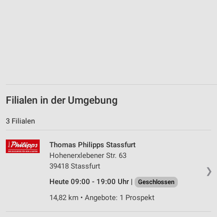
Erstellung von Profilen zur Personalisierung
von Inhalten
Verwendung von Profilen zur Auswahl
personalisierter Inhalte
Messung der Werbeleistung
Messung der Performance von Inhalten
Filialen in der Umgebung
Analyse von Zielgruppen durch Statistiken oder
Kombinationen von Daten aus verschiedenen
3 Filialen
Quellen
Entwicklung und Verbesserung der Angebote
Thomas Philipps Stassfurt
Hohenerxlebener Str. 63
Verwendung reduzierter Daten zur Auswahl von
39418 Stassfurt
Inhalten
❯
Heute 09:00 - 19:00 Uhr |
Geschlossen
IAB-Besonderheiten:
14,82 km • Angebote: 1 Prospekt
Verwendung genauer Standortdaten