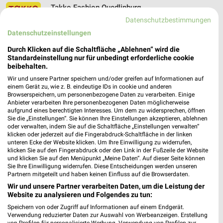
Takko Fashion Quedlinburg
Harzweg 23
Datenschutzbestimmungen
06484 Quedlinburg
Datenschutzeinstellungen
❯
Heute
geschlossen
Durch Klicken auf die Schaltfläche „Ablehnen“ wird die
Standardeinstellung nur für unbedingt erforderliche cookie
21,65 km
beibehalten.
Wir und unsere Partner speichern und/oder greifen auf Informationen auf
einem Gerät zu, wie z. B. eindeutige IDs in cookie und anderen
Browserspeichern, um personenbezogene Daten zu verarbeiten. Einige
Anbieter verarbeiten Ihre personenbezogenen Daten möglicherweise
aufgrund eines berechtigten Interesses. Um dem zu widersprechen, öffnen
Sie die „Einstellungen“. Sie können Ihre Einstellungen akzeptieren, ablehnen
oder verwalten, indem Sie auf die Schaltfläche „Einstellungen verwalten“
klicken oder jederzeit auf die Fingerabdruck-Schaltfläche in der linken
unteren Ecke der Website klicken. Um Ihre Einwilligung zu widerrufen,
klicken Sie auf den Fingerabdruck oder den Link in der Fußzeile der Website
und klicken Sie auf den Menüpunkt „Meine Daten“. Auf dieser Seite können
Sie Ihre Einwilligung widerrufen. Diese Entscheidungen werden unseren
Partnern mitgeteilt und haben keinen Einfluss auf die Browserdaten.
Wir und unsere Partner verarbeiten Daten, um die Leistung der
Website zu analysieren und Folgendes zu tun:
Speichern von oder Zugriff auf Informationen auf einem Endgerät.
Verwendung reduzierter Daten zur Auswahl von Werbeanzeigen. Erstellung
von Profilen für personalisierte Werbung. Verwendung von Profilen zur