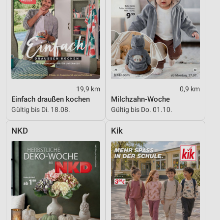
Verwendung genauer Standortdaten
Geräte anhand von aktiv angeforderten
Informationen identifizieren
Nicht-IAB-Verarbeitungszwecke:
Notwendig
19,9 km
0,9 km
Performance
Einfach draußen kochen
Milchzahn-Woche
Gültig bis Di. 18.08.
Gültig bis Do. 01.10.
Funktional
Werbung
NKD
Kik