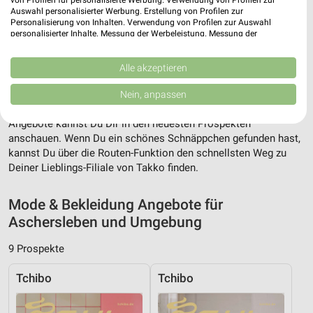
Auswahl personalisierter Werbung. Erstellung von Profilen zur
Personalisierung von Inhalten. Verwendung von Profilen zur Auswahl
personalisierter Inhalte. Messung der Werbeleistung. Messung der
Performance von Inhalten. Analyse von Zielgruppen durch Statistiken oder
Adresse, Öffnungszeiten und Route für die
Kombinationen von Daten aus verschiedenen Quellen. Entwicklung und
Takko Fashion Filiale in Aschersleben
Verbesserung der Angebote. Verwendung reduzierter Daten zur Auswahl
Alle akzeptieren
von Inhalten.
Daten können außerhalb der Europäischen Union weitergegeben und in die
Egal ob Adresse, Öffnungszeiten oder Route, hier findest Du
Nein, anpassen
USA gesendet werden.
alles zur Takko Fashion Filiale in Aschersleben. Die aktuellsten
Ihre Einwilligung und die cookie Richtlinie gelten ausschließlich für diese
Angebote kannst Du Dir in den neuesten Prospekten
Website/App.
anschauen. Wenn Du ein schönes Schnäppchen gefunden hast,
Partnerliste anzeigen (1 IAB-Anbieter)
kannst Du über die Routen-Funktion den schnellsten Weg zu
Wir nutzen Ihre Daten für folgende Zwecke:
Deiner Lieblings-Filiale von Takko finden.
IAB-Verarbeitungszwecke:
Speichern von oder Zugriff auf Informationen
Mode & Bekleidung Angebote für
auf einem Endgerät
Aschersleben und Umgebung
Verwendung reduzierter Daten zur Auswahl von
9 Prospekte
Werbeanzeigen
Tchibo
Tchibo
Erstellung von Profilen für personalisierte
Werbung