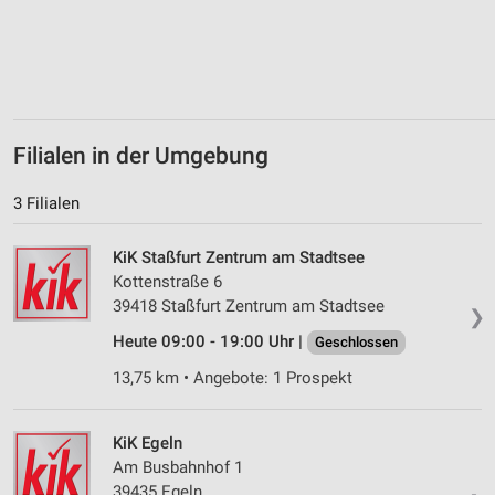
Verwendung von Profilen zur Auswahl
personalisierter Inhalte
Messung der Werbeleistung
Messung der Performance von Inhalten
Filialen in der Umgebung
Analyse von Zielgruppen durch Statistiken oder
3 Filialen
Kombinationen von Daten aus verschiedenen
Quellen
KiK Staßfurt Zentrum am Stadtsee
Entwicklung und Verbesserung der Angebote
Kottenstraße 6
39418 Staßfurt Zentrum am Stadtsee
❯
Verwendung reduzierter Daten zur Auswahl von
Inhalten
Heute 09:00 - 19:00 Uhr |
Geschlossen
IAB-Besonderheiten:
13,75 km • Angebote: 1 Prospekt
Verwendung genauer Standortdaten
KiK Egeln
Geräte anhand von aktiv angeforderten
Am Busbahnhof 1
Informationen identifizieren
39435 Egeln