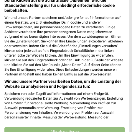
Durch Klicken auf die Schaltfläche „Ablehnen“ wird die
Standardeinstellung nur für unbedingt erforderliche cookie
beibehalten.
Wir und unsere Partner speichern und/oder greifen auf Informationen auf
einem Gerät zu, wie z. B. eindeutige IDs in cookie und anderen
Browserspeichern, um personenbezogene Daten zu verarbeiten. Einige
Anbieter verarbeiten Ihre personenbezogenen Daten möglicherweise
aufgrund eines berechtigten Interesses. Um dem zu widersprechen, öffnen
Sie die „Einstellungen“. Sie können Ihre Einstellungen akzeptieren, ablehnen
oder verwalten, indem Sie auf die Schaltfläche „Einstellungen verwalten“
klicken oder jederzeit auf die Fingerabdruck-Schaltfläche in der linken
unteren Ecke der Website klicken. Um Ihre Einwilligung zu widerrufen,
klicken Sie auf den Fingerabdruck oder den Link in der Fußzeile der Website
MEHR PROSPEKTE
und klicken Sie auf den Menüpunkt „Meine Daten“. Auf dieser Seite können
Sie Ihre Einwilligung widerrufen. Diese Entscheidungen werden unseren
Partnern mitgeteilt und haben keinen Einfluss auf die Browserdaten.
Wir und unsere Partner verarbeiten Daten, um die Leistung der
Website zu analysieren und Folgendes zu tun:
Speichern von oder Zugriff auf Informationen auf einem Endgerät.
Verwendung reduzierter Daten zur Auswahl von Werbeanzeigen. Erstellung
weekli - Prospekte & Angebote App
von Profilen für personalisierte Werbung. Verwendung von Profilen zur
Auswahl personalisierter Werbung. Erstellung von Profilen zur
Personalisierung von Inhalten. Verwendung von Profilen zur Auswahl
Alle Kik Angebote immer griffbereit – mit der kostenlosen
personalisierter Inhalte. Messung der Werbeleistung. Messung der
weekli App für iOS & Android.
Performance von Inhalten. Analyse von Zielgruppen durch Statistiken oder
Kombinationen von Daten aus verschiedenen Quellen. Entwicklung und
Verbesserung der Angebote. Verwendung reduzierter Daten zur Auswahl
Alle akzeptieren