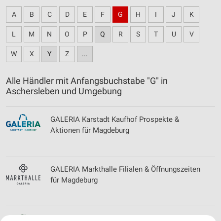
A
B
C
D
E
F
G
H
I
J
K
L
M
N
O
P
Q
R
S
T
U
V
W
X
Y
Z
...
Alle Händler mit Anfangsbuchstabe "G" in
Aschersleben und Umgebung
GALERIA Karstadt Kaufhof Prospekte &
Aktionen für Magdeburg
GALERIA Markthalle Filialen & Öffnungszeiten
für Magdeburg
Globetrotter Filialen & Öffnungszeiten für Leipzig