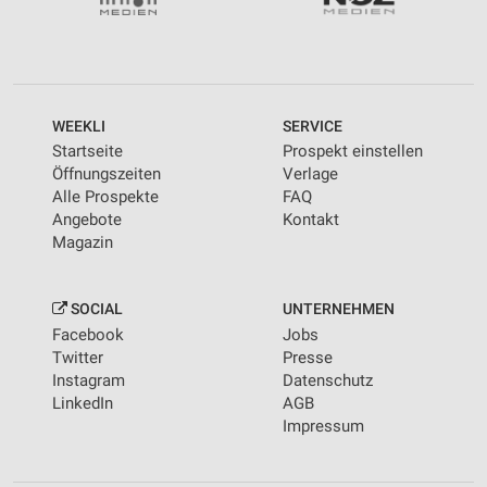
personalisierter Werbung
Erstellung von Profilen zur Personalisierung
von Inhalten
Verwendung von Profilen zur Auswahl
WEEKLI
SERVICE
personalisierter Inhalte
Startseite
Prospekt einstellen
Öffnungszeiten
Verlage
Messung der Werbeleistung
Alle Prospekte
FAQ
Angebote
Kontakt
Messung der Performance von Inhalten
Magazin
Analyse von Zielgruppen durch Statistiken oder
Kombinationen von Daten aus verschiedenen
Quellen
SOCIAL
UNTERNEHMEN
Facebook
Jobs
Entwicklung und Verbesserung der Angebote
Twitter
Presse
Instagram
Datenschutz
Verwendung reduzierter Daten zur Auswahl von
LinkedIn
AGB
Inhalten
Impressum
IAB-Besonderheiten:
Verwendung genauer Standortdaten