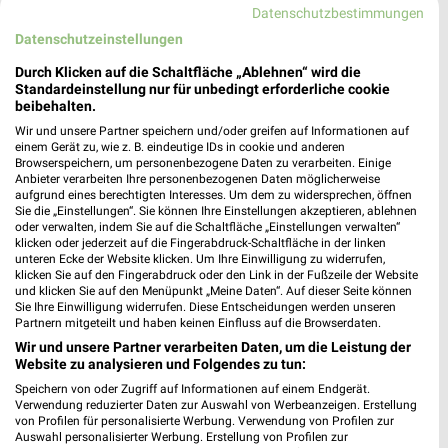
Datenschutzbestimmungen
Datenschutzeinstellungen
Durch Klicken auf die Schaltfläche „Ablehnen“ wird die
Standardeinstellung nur für unbedingt erforderliche cookie
Globus Prospekt der Woche für Halle
beibehalten.
Wir und unsere Partner speichern und/oder greifen auf Informationen auf
einem Gerät zu, wie z. B. eindeutige IDs in cookie und anderen
Browserspeichern, um personenbezogene Daten zu verarbeiten. Einige
Anbieter verarbeiten Ihre personenbezogenen Daten möglicherweise
aufgrund eines berechtigten Interesses. Um dem zu widersprechen, öffnen
Globus Baumarkt Prospekte & Angebote für
Sie die „Einstellungen“. Sie können Ihre Einstellungen akzeptieren, ablehnen
Magdeburg
oder verwalten, indem Sie auf die Schaltfläche „Einstellungen verwalten“
klicken oder jederzeit auf die Fingerabdruck-Schaltfläche in der linken
unteren Ecke der Website klicken. Um Ihre Einwilligung zu widerrufen,
klicken Sie auf den Fingerabdruck oder den Link in der Fußzeile der Website
und klicken Sie auf den Menüpunkt „Meine Daten“. Auf dieser Seite können
Sie Ihre Einwilligung widerrufen. Diese Entscheidungen werden unseren
Partnern mitgeteilt und haben keinen Einfluss auf die Browserdaten.
Wir und unsere Partner verarbeiten Daten, um die Leistung der
Website zu analysieren und Folgendes zu tun:
Speichern von oder Zugriff auf Informationen auf einem Endgerät.
Noch mehr Angebote in
Verwendung reduzierter Daten zur Auswahl von Werbeanzeigen. Erstellung
von Profilen für personalisierte Werbung. Verwendung von Profilen zur
Auswahl personalisierter Werbung. Erstellung von Profilen zur