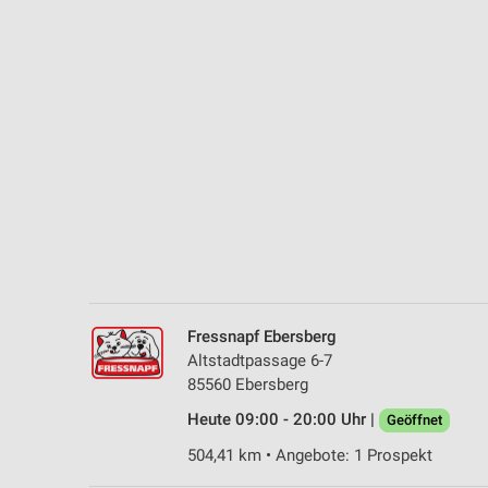
Messung der Performance von Inhalten
Analyse von Zielgruppen durch Statistiken oder Kombinationen 
Quellen
Entwicklung und Verbesserung der Angebote
Verwendung reduzierter Daten zur Auswahl von Inhalten
IAB-Besonderheiten:
Verwendung genauer Standortdaten
Geräte anhand von aktiv angeforderten Informationen identifizie
Nicht-IAB-Verarbeitungszwecke:
Fressnapf Ebersberg
Notwendig
Altstadtpassage 6-7
85560 Ebersberg
Performance
Heute 09:00 - 20:00 Uhr |
Geöffnet
Funktional
504,41 km • Angebote: 1 Prospekt
Werbung