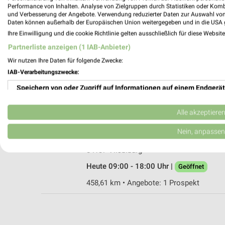
Performance von Inhalten. Analyse von Zielgruppen durch Statistiken oder Kom
und Verbesserung der Angebote. Verwendung reduzierter Daten zur Auswahl von
Daten können außerhalb der Europäischen Union weitergegeben und in die USA 
Ihre Einwilligung und die cookie Richtlinie gelten ausschließlich für diese Websit
Fressnapf Neuötting
Partnerliste anzeigen (1 IAB-Anbieter)
Lohgerberstraße 13
Wir nutzen Ihre Daten für folgende Zwecke:
84524 Neuötting
IAB-Verarbeitungszwecke:
Heute 09:00 - 18:00 Uhr |
Geöffnet
Speichern von oder Zugriff auf Informationen auf einem Endgerät
478,13 km • Angebote: 1 Prospekt
Verwendung reduzierter Daten zur Auswahl von Werbeanzeigen
Alle akzeptiere
Fressnapf Vilsbiburg
Erstellung von Profilen für personalisierte Werbung
Nein, anpassen
Ohmstraße 10 b
Verwendung von Profilen zur Auswahl personalisierter Werbung
84137 Vilsbiburg
Heute 09:00 - 18:00 Uhr |
Geöffnet
Erstellung von Profilen zur Personalisierung von Inhalten
458,61 km • Angebote: 1 Prospekt
Verwendung von Profilen zur Auswahl personalisierter Inhalte
Messung der Werbeleistung