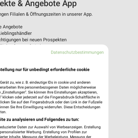
pekte & Angebote App
en Filialen & Öffnungszeiten in unserer App.
e Angebote
ieblingshändler
htigungen bei neuen Prospekten
 Einkauf stressfrei planen
Datenschutzbestimmungen
 App jetzt laden oder QR-Code scannen.
tellung nur für unbedingt erforderliche cookie
erät zu, wie z. B. eindeutige IDs in cookie und anderen
verarbeiten Ihre personenbezogenen Daten möglicherweise
„Einstellungen“. Sie können Ihre Einstellungen akzeptieren,
 klicken oder jederzeit auf die Fingerabdruck-Schaltfläche in
klicken Sie auf den Fingerabdruck oder den Link in der Fußzeile
önnen Sie Ihre Einwilligung widerrufen. Diese Entscheidungen
ten.
ite zu analysieren und Folgendes zu tun:
reduzierter Daten zur Auswahl von Werbeanzeigen. Erstellung
ersonalisierter Werbung. Erstellung von Profilen zur
ierter Inhalte. Messung der Werbeleistung. Messung der