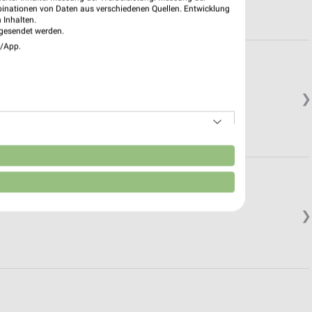
binationen von Daten aus verschiedenen Quellen. Entwicklung
 Inhalten.
gesendet werden.
e/App.
❯
n
❯