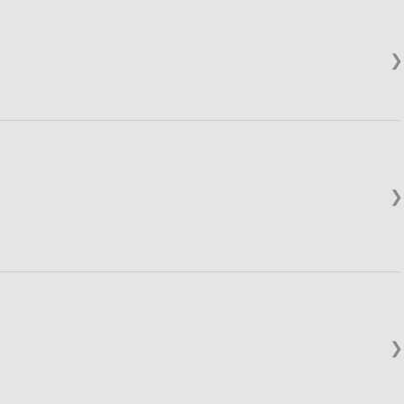
❯
❯
❯