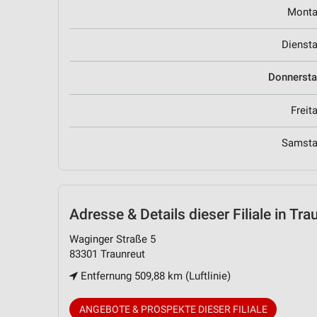
Mont
Dienst
Donnerst
Freit
Samst
Adresse & Details
dieser Filiale in Tra
Waginger Straße 5
83301 Traunreut
Entfernung 509,88 km (Luftlinie)
ANGEBOTE & PROSPEKTE DIESER FILIALE