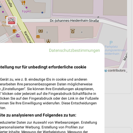
Datenschutzbestimmungen
tellung nur für unbedingt erforderliche cookie
Leaflet
|
©
OpenStreetMap
contributors
erät zu, wie z. B. eindeutige IDs in cookie und anderen
N
NAVIGATION MIT GOOGLE/IOS MAPS
verarbeiten Ihre personenbezogenen Daten möglicherweise
„Einstellungen“. Sie können Ihre Einstellungen akzeptieren,
 klicken oder jederzeit auf die Fingerabdruck-Schaltfläche in
klicken Sie auf den Fingerabdruck oder den Link in der Fußzeile
önnen Sie Ihre Einwilligung widerrufen. Diese Entscheidungen
ten.
ite zu analysieren und Folgendes zu tun:
reduzierter Daten zur Auswahl von Werbeanzeigen. Erstellung
ersonalisierter Werbung. Erstellung von Profilen zur
ierter Inhalte. Messung der Werbeleistung. Messung der