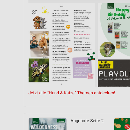
Messung der Performance von Inhalten
Analyse von Zielgruppen durch Statistiken oder Kombinationen 
Quellen
Entwicklung und Verbesserung der Angebote
Verwendung reduzierter Daten zur Auswahl von Inhalten
IAB-Besonderheiten:
Verwendung genauer Standortdaten
Geräte anhand von aktiv angeforderten Informationen identifizie
Nicht-IAB-Verarbeitungszwecke:
Jetzt alle "Hund & Katze" Themen entdecken!
Notwendig
Performance
Funktional
Angebote Seite 2
Werbung