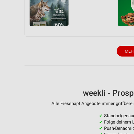
MEH
weekli - Pros
Alle Fressnapf Angebote immer griffberei
✔
Standortgenau
✔
Folge deinem L
✔
Push-Benachric