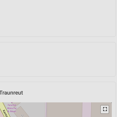
 Traunreut
⛶