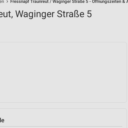
len
Fressnapf Traunreut / Waginger Straße 5 - Öffnungszeiten &
eut, Waginger Straße 5
le