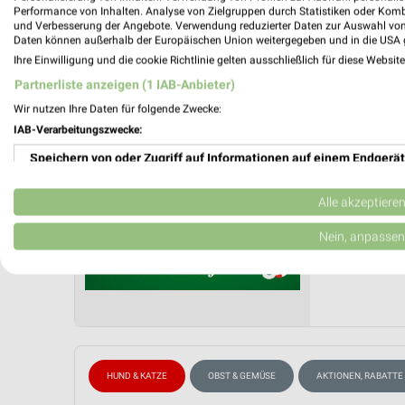
Fressna
Performance von Inhalten. Analyse von Zielgruppen durch Statistiken oder Kom
und Verbesserung der Angebote. Verwendung reduzierter Daten zur Auswahl von
Fressnap
Daten können außerhalb der Europäischen Union weitergegeben und in die USA 
Gültig von
Ihre Einwilligung und die cookie Richtlinie gelten ausschließlich für diese Websit
Partnerliste anzeigen (1 IAB-Anbieter)
📅
Kalende
Wir nutzen Ihre Daten für folgende Zwecke:
IAB-Verarbeitungszwecke:
PROSP
❯
Speichern von oder Zugriff auf Informationen auf einem Endgerät
Verwendung reduzierter Daten zur Auswahl von Werbeanzeigen
Alle akzeptiere
Erstellung von Profilen für personalisierte Werbung
Nein, anpassen
Verwendung von Profilen zur Auswahl personalisierter Werbung
Erstellung von Profilen zur Personalisierung von Inhalten
Verwendung von Profilen zur Auswahl personalisierter Inhalte
HUND & KATZE
OBST & GEMÜSE
AKTIONEN, RABATTE
Messung der Werbeleistung