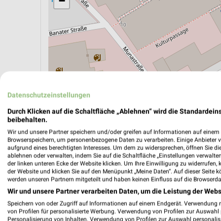
−
Datenschutzeinstellungen
Durch Klicken auf die Schaltfläche „Ablehnen“ wird die Standardeins
beibehalten.
Wir und unsere Partner speichern und/oder greifen auf Informationen auf einem G
ÖPNV ANZEIGEN
LADESÄULEN ANZEIGE
Browserspeichern, um personenbezogene Daten zu verarbeiten. Einige Anbieter 
aufgrund eines berechtigten Interesses. Um dem zu widersprechen, öffnen Sie die 
ablehnen oder verwalten, indem Sie auf die Schaltfläche „Einstellungen verwalten“
der linken unteren Ecke der Website klicken. Um Ihre Einwilligung zu widerrufen, 
der Website und klicken Sie auf den Menüpunkt „Meine Daten“. Auf dieser Seite k
Aktuelle Angebote in dieser Filiale
werden unseren Partnern mitgeteilt und haben keinen Einfluss auf die Browserda
Anzahl Prospekte: 1
Wir und unsere Partner verarbeiten Daten, um die Leistung der Webs
Letztes Prospektupdate: vor 6 Tagen
Speichern von oder Zugriff auf Informationen auf einem Endgerät. Verwendung 
von Profilen für personalisierte Werbung. Verwendung von Profilen zur Auswahl p
Personalisierung von Inhalten. Verwendung von Profilen zur Auswahl personalis